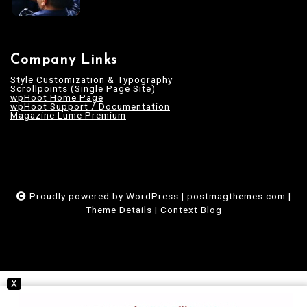
Company Links
Style Customization & Typography
Scrollpoints (Single Page Site)
wpHoot Home Page
wpHoot Support / Documentation
Magazine Lume Premium
Proudly powered by WordPress
|
postmagthemes.com
|
Theme Details
|
Context Blog
X