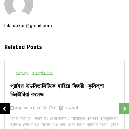
bikedokan@gmail.com
Related Posts
In
অন্যান্য
কুমিল্লার খবর
প্রাইম ইউনিভার্সিটিকে হারিয়ে বিজয়ী কুমিল্লা
ভিক্টোরিয়া কলেজ
August 31, 2025
0
1 word
প্রেস বিজ্ঞপ্তি: ডিবেট ফর ডেমোক্রেসি’র আয়োজনে এলডিসি গ্র্যাজুয়েশনের
চ্যালেঞ্জ মোকাবেলায় করণীয় নিয়ে ছায়া সংসদ বিতর্ক প্রতিযোগিতায় প্রাইম