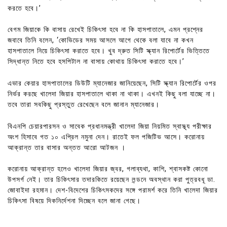
করতে হবে।’
বেগম জিয়াকে কি বাসায় রেখেই চিকিৎসা হবে না কি হাসপাতালে, এমন প্রশ্নের
জবাবে তিনি বলেন, ‘কোভিডের সময় আসলে আগে থেকে বলা যাবে না কখন
হাসপাতালে নিয়ে চিকিৎসা করাতে হবে। খুব দ্রুত সিটি স্ক্যান রিপোর্টের ভিত্তিতে
সিদ্ধান্ত নিতে হবে হসপিটাল না বাসায় কোথায় চিকিৎসা করাতে হবে।’
এভার কেয়ার হাসপাতালের ডিউটি ম্যানেজার জানিয়েছেন, সিটি স্ক্যান রিপোর্টের ওপর
নির্ভর করছে খালেদা জিয়ার হাসপাতালে থাকা না থাকা। এখনই কিছু বলা যাচ্ছে না।
তবে তারা সবকিছু প্রস্তুত রেখেছেন বলে জানান ম্যানেজার।
বিএনপি চেয়ারপারসন ও সাবেক প্রধানমন্ত্রী খালেদা জিয়া নিয়মিত স্বাস্থ্য পরীক্ষার
অংশ হিসাবে গত ১০ এপ্রিল নমুনা দেন। রাতেই ফল পজিটিভ আসে। করোনায়
আক্রান্ত তার বাসার অন্তত আরো আটজন ।
করোনায় আক্রান্ত হলেও খালেদা জিয়ার জ্বর, গলাব্যথা, কাশি, শ্বাসকষ্ট কোনো
উপসর্গ নেই। তার চিকিৎসার তদারকিতে রয়েছেন লন্ডনে অবস্থান করা পুত্রবধূ ডা.
জোবাইদা রহমান। দেশ-বিদেশের চিকিৎসকদের সঙ্গে পরামর্শ করে তিনি খালেদা জিয়ার
চিকিৎসা বিষয়ে দিকনির্দেশনা দিচ্ছেন বলে জানা গেছে।