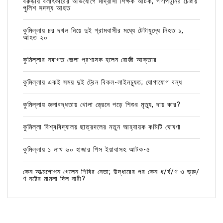
বরুড়ায় বলাৎকারের অভিযোগে মাদ্রাসা শিক্ষক আটক, গণপিটুনির চেষ্টায়
পুলিশ সদস্য আহত
কুমিল্লায় চর দখল নিয়ে দুই গ্রামবাসীর মধ্যে টেটাযুদ্ধে নিহত ১,
আহত ২০
কুমিল্লার নবাগত জেলা প্রশাসক হলেন রোজী আক্তার
কুমিল্লায় একই সময় দুই ট্রেন বিকল-লাইনচ্যুত; যোগাযোগ বন্ধ
কুমিল্লায় জলাবদ্ধতায় খোলা ড্রেনে পড়ে শিশুর মৃত্যু, দায় কার?
কুমিল্লা বিশ্ববিদ্যালয় ছাত্রদলের নতুন আহ্বায়ক কমিটি ঘোষণা
কুমিল্লায় ১ লাখ ৬০ হাজার পিস ইয়াবাসহ আটক-৫
কেন আত্মগোপন গেলেন শিবির নেতা; উদ্ধারের পর কেন ধ/র্ষ/ণ ও ভ্রু/
ণ নষ্টের মামলা দিল নারী?