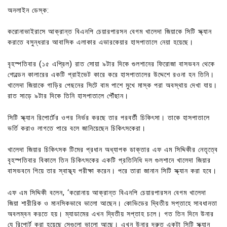
অনলাইন ডেস্ক:
করোনাভাইরাসে আক্রান্ত বিএনপি চেয়ারপারসন বেগম খালেদা জিয়াকে সিটি স্ক্যান
করাতে বসুন্ধরার আবাসিক এলাকার এভারকেয়ার হাসপাতালে নেয়া হয়েছে।
বৃহস্পতিবার (১৫ এপ্রিল) রাত সোয়া ৯টার দিকে গুলশানের ফিরোজা বাসভবন থেকে
গোল্ডেন কালারের একটি প্রাইভেট কারে করে হাসপাতালের উদ্দেশে রওনা হন তিনি।
খালেদা জিয়াকে গাড়ির পেছনের সিটে বাম পাশে মুখে মাস্ক পরা অবস্থায় দেখা যায়।
রাত সাড়ে ৯টার দিকে তিনি হাসপাতালে পৌঁছান।
সিটি স্ক্যান রিপোর্টের ওপর নির্ভর করছে তার পরবর্তী চিকিৎসা। তাকে হাসপাতালে
ভর্তি করাও লাগতে পারে বলে জানিয়েছেন চিকিৎসকেরা।
খালেদা জিয়ার চিকিৎসক টিমের প্রধান অধ্যাপক ডাক্তার এফ এম সিদ্দিকীর নেতৃত্বে
বৃহস্পতিবার বিকালে তিন চিকিৎসকের একটি প্রতিনিধি দল গুলশানে খালেদা জিয়ার
বাসভবনে গিয়ে তার স্বাস্থ্য পরীক্ষা করেন। পরে তারা জানান সিটি স্ক্যান করা হবে।
এফ এম সিদ্দিকী বলেন, ‘করোনায় আক্রান্ত বিএনপি চেয়ারপারসন বেগম খালেদা
জিয়া শারীরিক ও মানসিকভাবে ভালো আছেন। কোভিডের দ্বিতীয় সপ্তাহে সাবধানতা
অবলম্বন করতে হয়। ম্যাডামের এখন দ্বিতীয় সপ্তাহ চলে। গত তিন দিনে উনার
যে রিপোর্ট করা হয়েছে সেগুলো ভালো আছে। এখন উনার দ্রুত একটা সিটি স্ক্যান