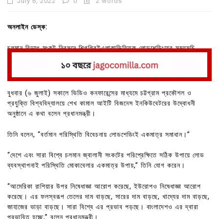
July 6, 2022
0
2 words
অনলাইন ডেস্ক:
চলমান বিদ্যুৎ সংকট নিরসনে শিগগিরইএলাকাভিত্তিক লোডশেডিংয়ের সময়সূচি
ঘোষণা করা হবে বলে জানিয়েছেন প্রধানমন্ত্রী শেখ হাসিনা।
বুধবার (৬ জুলাই) সকালে ভিডিও কনফারেন্সের মাধ্যমে চট্টগ্রাম প্রকৌশল ও
প্রযুক্তি বিশ্ববিদ্যালয়ে শেখ কামাল আইটি বিজনেস ইনকিউবেটরের উদ্বোধনী
অনুষ্ঠানে এ কথা বলেন প্রধানমন্ত্রী।
তিনি বলেন, “বর্তমান পরিস্থিতি বিবেচনায় লোডশেডিংই একমাত্র সমাধান।”
“দেশে এবং সারা বিশ্বে চলমান জ্বালানী সংকটের পরিপ্রেক্ষিতে সঠিক উপায়ে লোড
ব্যবস্থাপনাই পরিস্থিতি মোকাবেলার একমাত্র উপায়,” তিনি যোগ করেন।
“আমেরিকা রাশিয়ার উপর নিষেধাজ্ঞা আরোপ করেছে, ইউরোপও নিষেধাজ্ঞা আরোপ
করেছে। এর ফলস্বরূপ তেলের দাম বাড়ছে, সারের দাম বাড়ছে, খাদ্যের দাম বাড়ছে,
জাহাজের ভাড়া বাড়ছে। সারা বিশ্বে এর প্রভাব পড়ছে। বাংলাদেশও এর দ্বারা
প্রভাবিত হচ্ছে,” বলেন প্রধানমন্ত্রী।