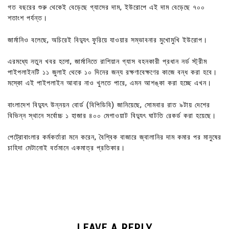
গত বছরের শুরু থেকেই বেড়েছে গ্যাসের দাম, ইউরোপে এই দাম বেড়েছে ৭০০
শতাংশ পর্যন্ত।
জার্মানিও বলেছে, অচিরেই বিদ্যুৎ ফুরিয়ে যাওয়ার সম্ভাবনার মুখোমুখি ইউরোপ।
এরমধ্যে নতুন খবর হলো, জার্মানিতে রাশিয়ান গ্যাস বহনকারী প্রধান নর্ড স্ট্রীম
পাইপলাইনটি ১১ জুলাই থেকে ১০ দিনের জন্য রক্ষণাবেক্ষণের কাজে বন্ধ করা হবে।
মস্কো এই পাইপলাইন আবার নাও খুলতে পারে, এমন আশঙ্কা করা হচ্ছে এখন।
বাংলাদেশ বিদ্যুৎ উন্নয়ন বোর্ড (বিপিডিবি) জানিয়েছে, সোমবার রাত ৯টায় দেশের
বিভিন্ন স্থানে সর্বোচ্চ ১ হাজার ৪০০ মেগাওয়াট বিদ্যুৎ ঘাটতি রেকর্ড করা হয়েছে।
পেট্রোবাংলার কর্মকর্তারা মনে করেন, বৈশ্বিক বাজারে জ্বালানির দাম কমার পর মানুষের
চাহিদা মেটানোই বর্তমানে একমাত্র প্রতিকার।
LEAVE A REPLY