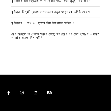
কুমিল্লায় জলাবদ্ধতায় খোলা ড্রেনে পড়ে শিশুর মৃত্যু, দায় কার?
কুমিল্লা বিশ্ববিদ্যালয় ছাত্রদলের নতুন আহ্বায়ক কমিটি ঘোষণা
কুমিল্লায় ১ লাখ ৬০ হাজার পিস ইয়াবাসহ আটক-৫
কেন আত্মগোপন গেলেন শিবির নেতা; উদ্ধারের পর কেন ধ/র্ষ/ণ ও ভ্রু/
ণ নষ্টের মামলা দিল নারী?