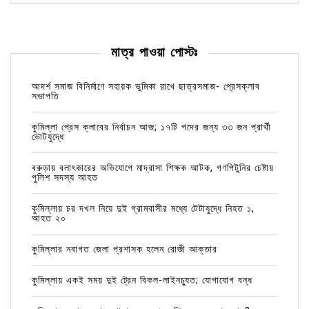
মাত্র পাওয়া পোস্টঃ
আদর্শ সমাজ বিনির্মাণে সহায়ক ভুমিকা রাখে ছাত্রসমাজ- প্রেসক্লাব
সভাপতি
কুমিল্লা প্রেস ক্লাবের নির্বাচন আজ; ১৭টি পদের জন্য ৩৩ জন প্রার্থী
ভোটযুদ্ধে
বরুড়ায় বলাৎকারের অভিযোগে মাদ্রাসা শিক্ষক আটক, গণপিটুনির চেষ্টায়
পুলিশ সদস্য আহত
কুমিল্লায় চর দখল নিয়ে দুই গ্রামবাসীর মধ্যে টেটাযুদ্ধে নিহত ১,
আহত ২০
কুমিল্লার নবাগত জেলা প্রশাসক হলেন রোজী আক্তার
কুমিল্লায় একই সময় দুই ট্রেন বিকল-লাইনচ্যুত; যোগাযোগ বন্ধ