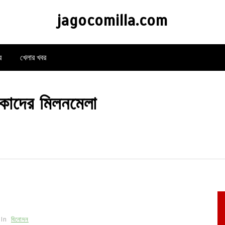
jagocomilla.com
র
খেলার খবর
কাদের মিলনমেলা
In
বিনোদন