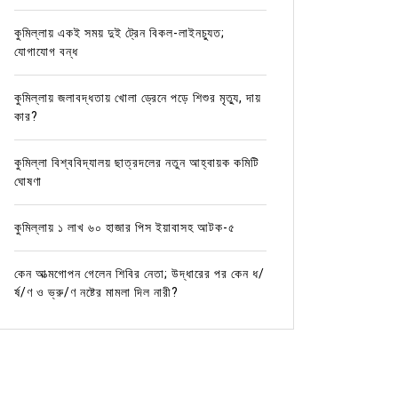
কুমিল্লায় একই সময় দুই ট্রেন বিকল-লাইনচ্যুত;
যোগাযোগ বন্ধ
কুমিল্লায় জলাবদ্ধতায় খোলা ড্রেনে পড়ে শিশুর মৃত্যু, দায়
কার?
কুমিল্লা বিশ্ববিদ্যালয় ছাত্রদলের নতুন আহ্বায়ক কমিটি
ঘোষণা
কুমিল্লায় ১ লাখ ৬০ হাজার পিস ইয়াবাসহ আটক-৫
কেন আত্মগোপন গেলেন শিবির নেতা; উদ্ধারের পর কেন ধ/
র্ষ/ণ ও ভ্রু/ণ নষ্টের মামলা দিল নারী?