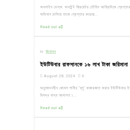
অনলাইন ডেস্ক: কনটেন্ট ক্রিয়েটর তৌহিদ আফ্রিদিকে গ্রেপ্
অভিযান চালিয়ে তাকে গ্রেপ্তার করেছে...
Read out all
In
বিনোদন
ইউটিউবার রাফসানকে ১৬ লাখ টাকা জরিমানা
August 28, 2024
0
অনুমোদনহীন কোমল পানীয় ‘ব্লু’ বাজারজাত করায় ইউটিউবার
বিশুদ্ধ খাদ্য আদালত।...
Read out all