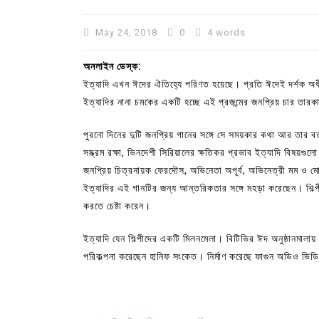
May 24, 2018
0
4 words
অনলাইন ডেস্ক:
ইত্যাদি এখন ঈদের ঐতিহ্যে পরিণত হয়েছে। প্রতি ঈদেই দর্শক অধ
ইত্যাদির নানা চমকের একটি হচ্ছে এই প্রজন্মের জনপ্রিয় চার তারক
পুরনো দিনের দুটি জনপ্রিয় গানের সঙ্গে সে সময়কার কথা আর তার বর
সম্ভ্রম রক্ষা, ভিনদেশী সিরিয়ালের ক্ষতিকর প্রভাব ইত্যাদি বিষয়গু
জনপ্রিয় চিত্রনায়ক ফেরদৌস, অভিনেতা অপূর্ব, অভিনেত্রী মম ও ম
ইত্যাদির এই গানটির জন্য আন্তরিকতার সঙ্গে মহড়া করেছেন। শিল্প
করতে চেষ্টা করেন।
ইত্যাদি যেন শিল্পীদের একটি মিলনমেলা। বিটিভির ঈদ অনুষ্ঠানমালা
পরিকল্পনা করেছেন হানিফ সংকেত। নির্মাণ করেছে ফাগুন অডিও ভিডি