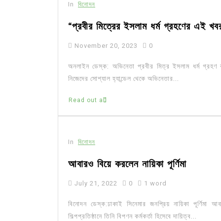
In
বিনোদন
“প্রবীর মিত্রের ইসলাম ধর্ম গ্রহণের এই খবর
November 20, 2023
0
অনলাইন ডেস্ক: অভিনেতা প্রবীর মিত্র ইসলাম ধর্ম গ্রহণ
নিজেদের সোশ্যাল হ্যান্ডেল থেকে অভিনেতার...
Read out all
In
বিনোদন
আবারও বিয়ে করলেন নায়িকা পূর্ণিমা
July 21, 2022
0
1 word
বিনোদন ডেস্ক:ঢাকাই সিনেমার জনপ্রিয় নায়িকা পূর্ণিম
শিল্পপ্রতিষ্ঠানে তিনি বিপণন কর্মকর্তা হিসেবে দায়িত্ব...