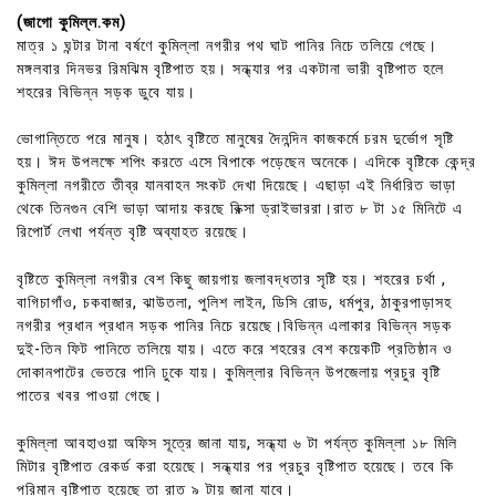
(জাগো কুমিল্ল.কম)
মাত্র ১ ঘন্টার টানা বর্ষণে কুমিল্লা নগরীর পথ ঘাট পানির নিচে তলিয়ে গেছে।
মঙ্গলবার দিনভর রিমঝিম বৃষ্টিপাত হয়। সন্ধ্যার পর একটানা ভারী বৃষ্টিপাত হলে
শহরের বিভিন্ন সড়ক ডুবে যায়।
ভোগান্তিতে পরে মানুষ। হঠাৎ বৃষ্টিতে মানুষের দৈনন্দিন কাজকর্মে চরম দুর্ভোগ সৃষ্টি
হয়। ঈদ উপলক্ষে শপিং করতে এসে বিপাকে পড়েছেন অনেকে। এদিকে বৃষ্টিকে কেন্দ্র
কুমিল্লা নগরীতে তীব্র যানবাহন সংকট দেখা দিয়েছে। এছাড়া এই নির্ধারিত ভাড়া
থেকে তিনগুন বেশি ভাড়া আদায় করছে রিক্সা ড্রাইভাররা।রাত ৮ টা ১৫ মিনিটে এ
রিপোর্ট লেখা পর্যন্ত বৃষ্টি অব্যাহত রয়েছে।
বৃষ্টিতে কুমিল্লা নগরীর বেশ কিছু জায়গায় জলাবদ্ধতার সৃষ্টি হয়। শহরের চর্থা ,
বাগিচাগাঁও, চকবাজার, ঝাউতলা, পুলিশ লাইন, ডিসি রোড, ধর্মপুর, ঠাকুরপাড়াসহ
নগরীর প্রধান প্রধান সড়ক পানির নিচে রয়েছে।বিভিন্ন এলাকার বিভিন্ন সড়ক
দুই-তিন ফিট পানিতে তলিয়ে যায়। এতে করে শহরের বেশ কয়েকটি প্রতিষ্ঠান ও
দোকানপাটের ভেতরে পানি ঢুকে যায়। কুমিল্লার বিভিন্ন উপজেলায় প্রচুর বৃষ্টি
পাতের খবর পাওয়া গেছে।
কুমিল্লা আবহাওয়া অফিস সূত্রে জানা যায়, সন্ধ্যা ৬ টা পর্যন্ত কুমিল্লা ১৮ মিলি
মিটার বৃষ্টিপাত রেকর্ড করা হয়েছে। সন্ধ্যার পর প্রচুর বৃষ্টিপাত হয়েছে। তবে কি
পরিমান বৃষ্টিপাত হয়েছে তা রাত ৯ টায় জানা যাবে।