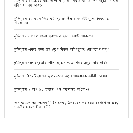
বরুড়ায় বলাৎকারের অভিযোগে মাদ্রাসা শিক্ষক আটক, গণপিটুনির চেষ্টায়
পুলিশ সদস্য আহত
কুমিল্লায় চর দখল নিয়ে দুই গ্রামবাসীর মধ্যে টেটাযুদ্ধে নিহত ১,
আহত ২০
কুমিল্লার নবাগত জেলা প্রশাসক হলেন রোজী আক্তার
কুমিল্লায় একই সময় দুই ট্রেন বিকল-লাইনচ্যুত; যোগাযোগ বন্ধ
কুমিল্লায় জলাবদ্ধতায় খোলা ড্রেনে পড়ে শিশুর মৃত্যু, দায় কার?
কুমিল্লা বিশ্ববিদ্যালয় ছাত্রদলের নতুন আহ্বায়ক কমিটি ঘোষণা
কুমিল্লায় ১ লাখ ৬০ হাজার পিস ইয়াবাসহ আটক-৫
কেন আত্মগোপন গেলেন শিবির নেতা; উদ্ধারের পর কেন ধ/র্ষ/ণ ও ভ্রু/
ণ নষ্টের মামলা দিল নারী?