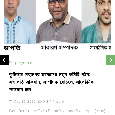
In
কুমিল্লার খবর
কুমিল্লা মহানগর জাসাসের নতুন কমিটি গঠন:
সভাপতি আফসান, সম্পাদক সোহেল, সাংগঠনিক
সালমান জন
May 16, 2026
0
1 word
স্টাফ রিপোর্টার।।জাতীয়তাবাদী সামাজিক সাংস্কৃতিক সংস্থা (জাসাস)