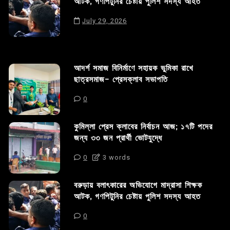
আটক, গণপিটুনির চেষ্টায় পুলিশ সদস্য আহত
July 29, 2026
আদর্শ সমাজ বিনির্মাণে সহায়ক ভুমিকা রাখে
ছাত্রসমাজ- প্রেসক্লাব সভাপতি
0
কুমিল্লা প্রেস ক্লাবের নির্বাচন আজ; ১৭টি পদের
জন্য ৩৩ জন প্রার্থী ভোটযুদ্ধে
0
3 words
বরুড়ায় বলাৎকারের অভিযোগে মাদ্রাসা শিক্ষক
আটক, গণপিটুনির চেষ্টায় পুলিশ সদস্য আহত
0