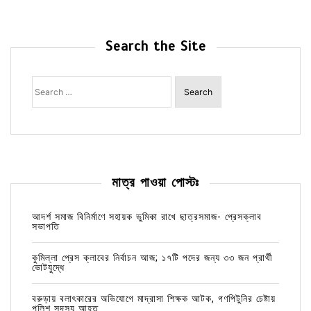
Search the Site
Search
for:
মাত্র পাওয়া পোস্টঃ
আদর্শ সমাজ বিনির্মাণে সহায়ক ভুমিকা রাখে ছাত্রসমাজ- প্রেসক্লাব
সভাপতি
কুমিল্লা প্রেস ক্লাবের নির্বাচন আজ; ১৭টি পদের জন্য ৩৩ জন প্রার্থী
ভোটযুদ্ধে
বরুড়ায় বলাৎকারের অভিযোগে মাদ্রাসা শিক্ষক আটক, গণপিটুনির চেষ্টায়
পুলিশ সদস্য আহত