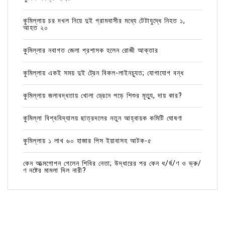
কুমিল্লায় চর দখল নিয়ে দুই গ্রামবাসীর মধ্যে টেটাযুদ্ধে নিহত ১,
আহত ২০
কুমিল্লার নবাগত জেলা প্রশাসক হলেন রোজী আক্তার
কুমিল্লায় একই সময় দুই ট্রেন বিকল-লাইনচ্যুত; যোগাযোগ বন্ধ
কুমিল্লায় জলাবদ্ধতায় খোলা ড্রেনে পড়ে শিশুর মৃত্যু, দায় কার?
কুমিল্লা বিশ্ববিদ্যালয় ছাত্রদলের নতুন আহ্বায়ক কমিটি ঘোষণা
কুমিল্লায় ১ লাখ ৬০ হাজার পিস ইয়াবাসহ আটক-৫
কেন আত্মগোপন গেলেন শিবির নেতা; উদ্ধারের পর কেন ধ/র্ষ/ণ ও ভ্রু/
ণ নষ্টের মামলা দিল নারী?