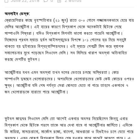
June 22, 2018
0
2 words
অনলাইন ডেস্ক:
ক্রোয়েশিয়ার কাছে বৃহস্পতিবার (২১ জুন) রাতে ৩-০ গোলে লজ্জাজনকভাবে হেরে যায়
মেসির আর্জেন্টিনা। এই হারের কারণে বিশ্বকাপ থেকে অনেকটাই ছিটকে গেছে
সাম্পাওলি শিষ্যরা। যদিও বিশ্বকাপ মিশনটা ভালো করতে পারেনি আর্জেন্টিনা।
নিজেদের প্রথম ম্যাচে দুর্বল আইসল্যান্ডের বিপক্ষে ১-১ গোলের ড্র নিয়ে সন্তুষ্ট
থাকতে হয় দুইবারের বিশ্বচ্যাম্পিয়নদের। ওই ম্যাচে পেনাল্টি মিস করে ব্যাপক
সমালোচনার মুখে পড়েছেন লিওনেল মেসি। সব মিলিয়ে খারাপ অবস্থা অতিবাহিত
করছে দেশটির ফুটবল।
আর্জেন্টিনার যখন এমন অবস্থা তখন দলের ভেতরে চলছে অস্থিরতা। কোচ
সাম্পাওলি দুষছেন খেলোয়াড়দের। অপরদিকে খেলোয়াড়দের কেউ কেউ কোচের ওপরও
ক্ষুব্ধ। আর্জেন্টিনা যদি শেষ পর্যন্ত সেরা ষোলতে যেতে না পারে তাহলে একসাথে ৭
জন খেলোয়াড়কে হারাতে পারে আর্জেন্টিনা।
ফুটবল জাদুঘর লিওনেল মেসি তো আগেই একবার অবসর নিয়েছিলেন কিন্তু এবার
বিশ্বকাপ থেকে ছিটকে পরলে তাকে আর দেখা যাবে না আর্জেন্টিনার জার্সিতে। এদিকে
ডি মারিয়া, মাসচেরানো, মার্কোস রজো, বানেগা, আগুয়ারো ও হিগুইনও চলে যেতে পারে
অবসরে। এমন ঘোষণা বিশ্বকাপ মিশন শেষ হওয়ার সাথে সাথেই আসতে পারে। এ