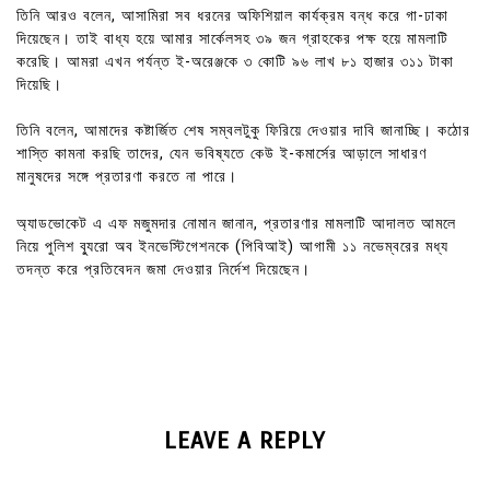
তিনি আরও বলেন, আসামিরা সব ধরনের অফিশিয়াল কার্যক্রম বন্ধ করে গা-ঢাকা
দিয়েছেন। তাই বাধ্য হয়ে আমার সার্কেলসহ ৩৯ জন গ্রাহকের পক্ষ হয়ে মামলাটি
করেছি। আমরা এখন পর্যন্ত ই-অরেঞ্জকে ৩ কোটি ৯৬ লাখ ৮১ হাজার ৩১১ টাকা
দিয়েছি।
তিনি বলেন, আমাদের কষ্টার্জিত শেষ সম্বলটুকু ফিরিয়ে দেওয়ার দাবি জানাচ্ছি। কঠোর
শাস্তি কামনা করছি তাদের, যেন ভবিষ্যতে কেউ ই-কমার্সের আড়ালে সাধারণ
মানুষদের সঙ্গে প্রতারণা করতে না পারে।
অ্যাডভোকেট এ এফ মজুমদার নোমান জানান, প্রতারণার মামলাটি আদালত আমলে
নিয়ে পুলিশ ব্যুরো অব ইনভেস্টিগেশনকে (পিবিআই) আগামী ১১ নভেম্বরের মধ্য
তদন্ত করে প্রতিবেদন জমা দেওয়ার নির্দেশ দিয়েছেন।
LEAVE A REPLY