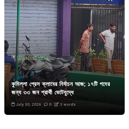
g
a
t
i
o
n
In
Uncategorized
কুমিল্লা প্রেস ক্লাবের নির্বাচন আজ; ১৭টি পদের
জন্য ৩৩ জন প্রার্থী ভোটযুদ্ধে
July 30, 2026
0
3 words