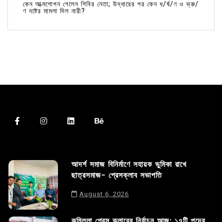
কেন আত্মগোপন গেলেন শিবির নেতা; উদ্ধারের পর কেন ধ/র্ষ/ণ ও ভ্রু/
ণ নষ্টের মামলা দিল নারী?
আদর্শ সমাজ বিনির্মাণে সহায়ক ভুমিকা রাখে
ছাত্রসমাজ- প্রেসক্লাব সভাপতি
August 6, 2026
কুমিল্লা প্রেস ক্লাবের নির্বাচন আজ; ১৭টি পদের