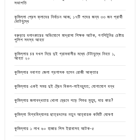
সভাপতি
কুমিল্লা প্রেস ক্লাবের নির্বাচন আজ; ১৭টি পদের জন্য ৩৩ জন প্রার্থী
ভোটযুদ্ধে
বরুড়ায় বলাৎকারের অভিযোগে মাদ্রাসা শিক্ষক আটক, গণপিটুনির চেষ্টায়
পুলিশ সদস্য আহত
কুমিল্লায় চর দখল নিয়ে দুই গ্রামবাসীর মধ্যে টেটাযুদ্ধে নিহত ১,
আহত ২০
কুমিল্লার নবাগত জেলা প্রশাসক হলেন রোজী আক্তার
কুমিল্লায় একই সময় দুই ট্রেন বিকল-লাইনচ্যুত; যোগাযোগ বন্ধ
কুমিল্লায় জলাবদ্ধতায় খোলা ড্রেনে পড়ে শিশুর মৃত্যু, দায় কার?
কুমিল্লা বিশ্ববিদ্যালয় ছাত্রদলের নতুন আহ্বায়ক কমিটি ঘোষণা
কুমিল্লায় ১ লাখ ৬০ হাজার পিস ইয়াবাসহ আটক-৫