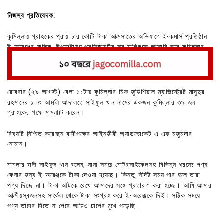
নিজস্ব প্রতিবেদক:
কুমিল্লায় গ্রাহকের প্রায় চার কোটি টাকা আত্মসাতের অভিযাগে ই-কমার্স প্রতিষ্ঠান
ই-অরেঞ্জের মালিক, উপদেষ্টাসহ প্রতিষ্ঠানটির সব মালিককে আসামি করে কুমিল্লার
আদালতে একটি মামলা করা হয়েছে।
রোববার (২৯ আগস্ট) বেলা ১১টায় কুমিল্লার চিফ জুডিশিয়াল ম্যাজিস্ট্রেট মাসুদুর
রহমানের ১ নং আমলি আদালতে সাইফুল খান নামের একজন কুমিল্লার ৩৯ জন
গ্রাহকের পক্ষে মামলাটি করেন।
বিষয়টি নিশ্চিত করেছেন বাদীপক্ষের আইনজীবী অ্যাডভোকেট এ এফ মজুমদার
নোমান।
মামলার বাদী সাইফুল খান বলেন, নানা সময়ে মোটরসাইকেলসহ বিভিন্ন ধরনের পণ্য
কেনার জন্য ই-অরেঞ্জকে টাকা দেওয়া হয়েছে। কিন্তু নির্দিষ্ট সময় পার হলে তারা
পণ্য দিচ্ছে না। টাকা আটকে রেখে আমাদের সঙ্গে প্রতারণা করা হচ্ছে। আমি আমার
আত্মীয়স্বজনসহ সার্কেল থেকে টাকা সংগ্রহ করে ই-অরেঞ্জকে দিই। সঠিক সময়ে
পণ্য তাদের দিতে না পেরে আমিও চাপের মুখে পড়েছি।