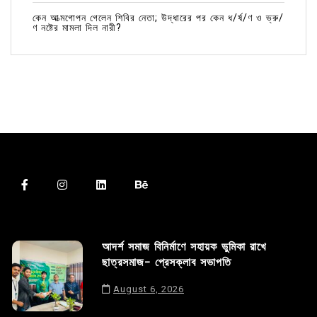
কেন আত্মগোপন গেলেন শিবির নেতা; উদ্ধারের পর কেন ধ/র্ষ/ণ ও ভ্রু/
ণ নষ্টের মামলা দিল নারী?
আদর্শ সমাজ বিনির্মাণে সহায়ক ভুমিকা রাখে
ছাত্রসমাজ- প্রেসক্লাব সভাপতি
August 6, 2026