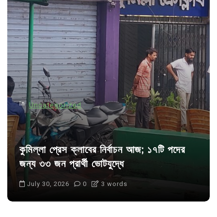
i
g
a
t
i
o
n
In
Uncategorized
কুমিল্লা প্রেস ক্লাবের নির্বাচন আজ; ১৭টি পদের
জন্য ৩৩ জন প্রার্থী ভোটযুদ্ধে
July 30, 2026
0
3 words