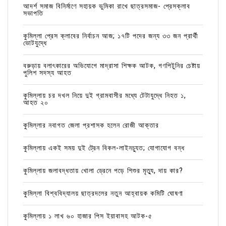
আদর্শ সমাজ বিনির্মাণে সহায়ক ভুমিকা রাখে ছাত্রসমাজ- প্রেসক্লাব
সভাপতি
কুমিল্লা প্রেস ক্লাবের নির্বাচন আজ; ১৭টি পদের জন্য ৩৩ জন প্রার্থী
ভোটযুদ্ধে
বরুড়ায় বলাৎকারের অভিযোগে মাদ্রাসা শিক্ষক আটক, গণপিটুনির চেষ্টায়
পুলিশ সদস্য আহত
কুমিল্লায় চর দখল নিয়ে দুই গ্রামবাসীর মধ্যে টেটাযুদ্ধে নিহত ১,
আহত ২০
কুমিল্লার নবাগত জেলা প্রশাসক হলেন রোজী আক্তার
কুমিল্লায় একই সময় দুই ট্রেন বিকল-লাইনচ্যুত; যোগাযোগ বন্ধ
কুমিল্লায় জলাবদ্ধতায় খোলা ড্রেনে পড়ে শিশুর মৃত্যু, দায় কার?
কুমিল্লা বিশ্ববিদ্যালয় ছাত্রদলের নতুন আহ্বায়ক কমিটি ঘোষণা
কুমিল্লায় ১ লাখ ৬০ হাজার পিস ইয়াবাসহ আটক-৫