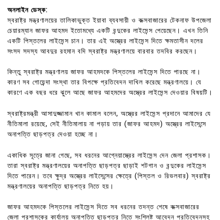
অনলাইন ডেস্ক:
স্বরাষ্ট্র মন্ত্রণালয়ের তালিকাভুক্ত ইয়াবা ব্যবসায়ী ও কক্সবাজারের টেকনাফ উপজেলা
চেয়ারম্যান জাফর আহমদ ইতোমধ্যে একটি বন্দুকের লাইসেন্স পেয়েছেন। এখন তিনি
একটি পিস্তলের লাইসেন্স চান। তার এই অস্ত্রের লাইসেন্স দিতে ক্ষমতাসীন দলের
সংসদ সদস্য আবদুর রহমান বদি স্বরাষ্ট্র মন্ত্রণালয়ে বারবার তদবির করছেন।
কিন্তু স্বরাষ্ট্র মন্ত্রণালয় জাফর আহমদকে পিস্তলের লাইসেন্স দিতে পারছে না।
কারণ সব গোয়েন্দা সংস্থা তার বিপক্ষে প্রতিবেদন দাখিল করেছে মন্ত্রণালয়ে। যে
কারণে এক বছর ধরে ঝুলে আছে জাফর আহমদের অস্ত্রের লাইসেন্স দেওয়ার বিষয়টি।
স্বরাষ্ট্রমন্ত্রী আসাদুজ্জামান খান কামাল বলেন, অস্ত্রের লাইসেন্স প্রদানে আমাদের যে
নীতিমালা রয়েছে, সেই নীতিমালায় না পড়ায় তার (জাফর আহমদ) অস্ত্রের লাইসেন্সে
অনাপত্তি ছাড়পত্র দেওয়া হচ্ছে না।
একাধিক সূত্রে জানা গেছে, সব ধরনের আগ্নেয়াস্ত্রের লাইসেন্স দেন জেলা প্রশাসক।
তারা স্বরাষ্ট্র মন্ত্রণালয়ের অনাপত্তি ছাড়পত্র ছাড়াই শটগান ও বন্দুকের লাইসেন্স
দিতে পারেন। তবে ক্ষুদ্র অস্ত্রের লাইসেন্সের ক্ষেত্রে (পিস্তল ও রিভলবার) স্বরাষ্ট্র
মন্ত্রণালয়ের অনাপত্তি ছাড়পত্র নিতে হয়।
জাফর আহমদকে পিস্তলের লাইসেন্স দিতে সব ধরনের তদন্ত শেষে কক্সবাজারের
জেলা প্রশাসকের কার্যালয় অনাপত্তি ছাড়পত্র নিতে সংশ্লিষ্ট আবেদন প্রতিবেদনসহ