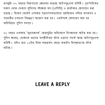
ধানমন্ডি ৩২ নম্বরে নিরাপত্তা জোরদার করেছে আইনশৃঙ্খলা বাহিনী। বৃহস্পতিবার
সকাল থেকে সেখানে পুলিশের সাঁজোয়া যান (এপিসি) ও রায়টকার মোতায়েন করা
হয়েছে। বিকেল থেকেই এলাকার প্রবেশপথগুলোতে ব্যারিকেড বসিয়ে যানবাহন ও
পথচারীর চলাচলে নিয়ন্ত্রণ আরোপ করা হয়। একইসঙ্গে মোতায়েন করা হয়
অতিরিক্ত পুলিশ সদস্য।
৩২ নম্বর এলাকায় ‘সন্দেহজনক’ ঘোরাঘুরির অভিযোগে তিনজনকে আটক করা হয়।
পুলিশ জানায়, যেকোনো ধরনের অপ্রীতিকর ঘটনা এড়াতে সতর্ক আছে আইনশৃঙ্খলা
বাহিনী। যদিও রাত ১২টার দিকে শুক্রাবাদ মোড়ে ককটেল বিস্ফোরণের ঘটনা
ঘটেছে।
LEAVE A REPLY