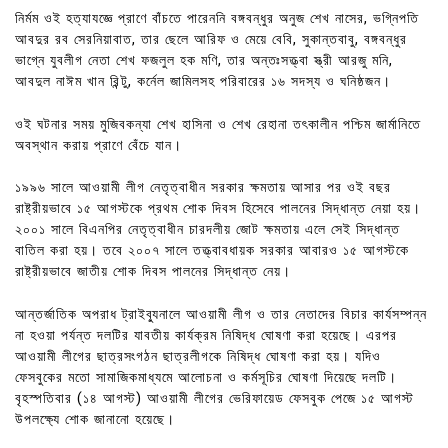
নির্মম ওই হত্যাযজ্ঞে প্রাণে বাঁচতে পারেননি বঙ্গবন্ধুর অনুজ শেখ নাসের, ভগ্নিপতি
আবদুর রব সেরনিয়াবাত, তার ছেলে আরিফ ও মেয়ে বেবি, সুকান্তবাবু, বঙ্গবন্ধুর
ভাগ্নে যুবলীগ নেতা শেখ ফজলুল হক মণি, তার অন্তঃসত্ত্বা স্ত্রী আরজু মনি,
আবদুল নাঈম খান রিন্টু, কর্নেল জামিলসহ পরিবারের ১৬ সদস্য ও ঘনিষ্ঠজন।
ওই ঘটনার সময় মুজিবকন্যা শেখ হাসিনা ও শেখ রেহানা তৎকালীন পশ্চিম জার্মানিতে
অবস্থান করায় প্রাণে বেঁচে যান।
১৯৯৬ সালে আওয়ামী লীগ নেতৃত্বাধীন সরকার ক্ষমতায় আসার পর ওই বছর
রাষ্ট্রীয়ভাবে ১৫ আগস্টকে প্রথম শোক দিবস হিসেবে পালনের সিদ্ধান্ত নেয়া হয়।
২০০১ সালে বিএনপির নেতৃত্বাধীন চারদলীয় জোট ক্ষমতায় এলে সেই সিদ্ধান্ত
বাতিল করা হয়। তবে ২০০৭ সালে তত্ত্বাবধায়ক সরকার আবারও ১৫ আগস্টকে
রাষ্ট্রীয়ভাবে জাতীয় শোক দিবস পালনের সিদ্ধান্ত নেয়।
আন্তর্জাতিক অপরাধ ট্রাইব্যুনালে আওয়ামী লীগ ও তার নেতাদের বিচার কার্যসম্পন্ন
না হওয়া পর্যন্ত দলটির যাবতীয় কার্যক্রম নিষিদ্ধ ঘোষণা করা হয়েছে। এরপর
আওয়ামী লীগের ছাত্রসংগঠন ছাত্রলীগকে নিষিদ্ধ ঘোষণা করা হয়। যদিও
ফেসবুকের মতো সামাজিকমাধ্যমে আলোচনা ও কর্মসূচির ঘোষণা দিয়েছে দলটি।
বৃহস্পতিবার (১৪ আগস্ট) আওয়ামী লীগের ভেরিফায়েড ফেসবুক পেজে ১৫ আগস্ট
উপলক্ষ্যে শোক জানানো হয়েছে।