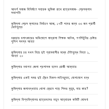
আদর্শ সমাজ বিনির্মাণে সহায়ক ভুমিকা রাখে ছাত্রসমাজ- প্রেসক্লাব
সভাপতি
কুমিল্লা প্রেস ক্লাবের নির্বাচন আজ; ১৭টি পদের জন্য ৩৩ জন প্রার্থী
ভোটযুদ্ধে
বরুড়ায় বলাৎকারের অভিযোগে মাদ্রাসা শিক্ষক আটক, গণপিটুনির চেষ্টায়
পুলিশ সদস্য আহত
কুমিল্লায় চর দখল নিয়ে দুই গ্রামবাসীর মধ্যে টেটাযুদ্ধে নিহত ১,
আহত ২০
কুমিল্লার নবাগত জেলা প্রশাসক হলেন রোজী আক্তার
কুমিল্লায় একই সময় দুই ট্রেন বিকল-লাইনচ্যুত; যোগাযোগ বন্ধ
কুমিল্লায় জলাবদ্ধতায় খোলা ড্রেনে পড়ে শিশুর মৃত্যু, দায় কার?
কুমিল্লা বিশ্ববিদ্যালয় ছাত্রদলের নতুন আহ্বায়ক কমিটি ঘোষণা