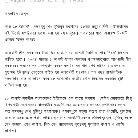
August 15, 2025
0
1 word
অনলাইন ডেস্ক:
আজ ১৫ আগস্ট। বঙ্গবন্ধু শেখ মুজিবুর রহমানের ৫০তম মৃত্যুবার্ষিকী। ইতিহাসের
এই দিনেই সপরিবারে হত্যা করা হয় বঙ্গবন্ধুকে। গতবারের মতো এবারও দিবসটি
এসেছে ভিন্ন আবহে।
আওয়ামী লীগ সরকারের টানা তিন মেয়াদে ১৫ আগস্ট ‘জাতীয় শোক দিবস’ হিসেবে
পালিত হতো। ২০২৪ সালের ৫ আগস্ট ছাত্র-জনতার গণঅভ্যুত্থানে আওয়ামী লীগ
সরকারের পতনের পর দেশত্যাগ করেন দলটির সভাপতি শেখ হাসিনা। এরপর ড.
মুহাম্মদ ইউনূসের নেতৃত্বে গঠিত হয় অন্তর্বর্তী সরকার। গত বছর রাজনৈতিক
দলগুলোর সঙ্গে আলোচনা করে ১৫ আগস্টের জাতীয় শোক দিবসের সরকারি ছুটি
বাতিল করা হয়।
১৫ আগস্ট স্বাধীন বাংলাদেশের ইতিহাসে এক কালো অধ্যায়। সেদিন ভোররাতে কিছু
বিপথগামী সেনাসদস্য রাজধানীর ধানমন্ডি ৩২ নম্বরের বাসভবনে সপরিবারে হত্যা
করে বঙ্গবন্ধু শেখ মুজিবুর রহমানকে। বঙ্গবন্ধুকে হত্যা করেই তারা থামেনি, বুলেটের
আঘাতে একে একে প্রাণ হারিয়েছেন তার সহধর্মিণী বেগম ফজিলাতুন্নেছা মুজিব, ছেলে
শেখ কামাল, শেখ জামাল, শিশু শেখ রাসেলসহ পুত্রবধূ সুলতানা কামাল ও রোজি
জামাল।