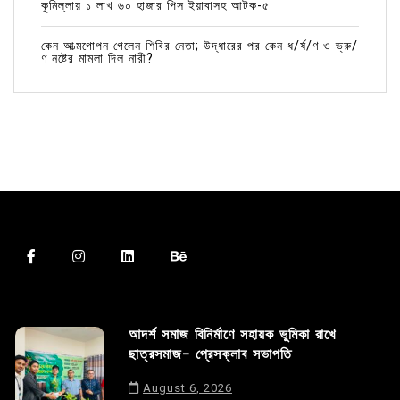
কুমিল্লায় ১ লাখ ৬০ হাজার পিস ইয়াবাসহ আটক-৫
কেন আত্মগোপন গেলেন শিবির নেতা; উদ্ধারের পর কেন ধ/র্ষ/ণ ও ভ্রু/
ণ নষ্টের মামলা দিল নারী?
আদর্শ সমাজ বিনির্মাণে সহায়ক ভুমিকা রাখে
ছাত্রসমাজ- প্রেসক্লাব সভাপতি
August 6, 2026