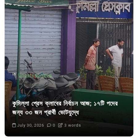
v
i
g
a
t
i
o
n
In
Uncategorized
কুমিল্লা প্রেস ক্লাবের নির্বাচন আজ; ১৭টি পদের
জন্য ৩৩ জন প্রার্থী ভোটযুদ্ধে
July 30, 2026
0
3 words