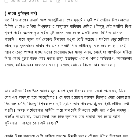
June 23, 2018
0
1 word
( জাগো কুমিল্লা.কম)
গত বিশ্বকাপের রানার্স আপ আর্জেন্টিনা। শেষ মুহূর্তে বাছাই পর্ব পেরিয়ে বিশ্বকাপের
টিকিট পেলেও রাশিয়া বিশ্বকাপের অন্যতম দাবিদার মেসিরা।কিন্তু সেই দলটিই কিনা
গ্রুপ পর্বের অপেক্ষাকৃত দুর্বল দুই দলের সঙ্গে খেলে একটা জয়ও ছিনিয়ে আনতে
পারেনি। ফলে গ্রুপ পর্ব থেকেই বিদায়ের শঙ্কা তৈরি হয়েছে। সর্বশেষ ক্রোয়েশিয়ার
কাছে বড় ব্যবধানের হারার পর এবার দলটি নিয়ে কাটাছেঁড়া শুরু হয়ে গেছে। সেই
ময়নাতদন্তে পাওয়া যাচ্ছে দলের খেলোয়াড়দের মধ্যে কলহ, হোর্হে সাম্পাওলিকে সরিয়ে
দিয়ে হোর্হে বুরুচাগাকে কোচ করার জন্য ইচ্ছাকৃত খারাপ খেলার অভিযোগ, আলোচনায়
রয়েছে ব্যক্তিত্বের সংঘাতের খবর। রয়েছে কোচের বিচক্ষণতার অভাবও।
আর এইসব বিষয় উঠে আসার মূল কারণ হলো বিশ্বের সেরা সেরা খেলোয়াড় নিয়ে
কেন এই অবস্থা হবে আর্জেন্টিনার। যে দলে রয়েছেন বর্তমান বিশ্বের সেরা খেলোয়াড়
লিওনেল মেসি, কিন্তু বিশ্বকাপের দুটি ম্যাচে তার পারফরম্যান্সের ছিটেফোঁটাও দেখা
যায়নি। অথচ বার্সেলোনার জার্সিটা গায়ে থাকলেই লিওনেল মেসি হয়ে ওঠেন অদম্য।
সার্জিও আগুয়েরো, হিগুয়েইনরা নিজ নিজ ক্লাবের হয়ে ঘরোয়া লিগ জিতে আসা
ফুটবলার। তাহলে কেন এই বেহাল?
একটা বিষয় সবচেয়ে বেশি ভাবিয়ে তুলেছে বিদায়ী ক্লাব মৌসুমে ইন্টার মিলানের হয়ে