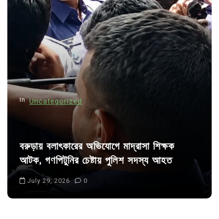
i
g
a
t
i
o
n
In
Uncategorized
বরুড়ায় বলাৎকারের অভিযোগে মাদ্রাসা শিক্ষক
আটক, গণপিটুনির চেষ্টায় পুলিশ সদস্য আহত
July 29, 2026
0