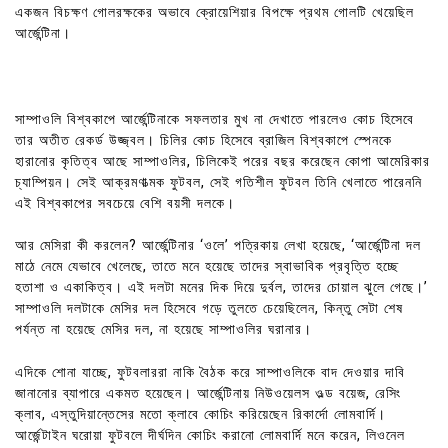
একজন বিচক্ষণ গোলরক্ষকের অভাবে ক্রোয়েশিয়ার বিপক্ষে প্রথম গোলটি খেয়েছিল
আর্জেন্টিনা।
সাম্পাওলি বিশ্বকাপে আর্জেন্টিনাকে সফলতার মুখ না দেখাতে পারলেও কোচ হিসেবে
তার অতীত রেকর্ড উজ্জ্বল। চিলির কোচ হিসেবে ব্রাজিল বিশ্বকাপে স্পেনকে
হারানোর কৃতিত্ব আছে সাম্পাওলির, চিলিকেই পরের বছর করেছেন কোপা আমেরিকার
চ্যাম্পিয়ন। সেই আক্রমণাত্মক ফুটবল, সেই গতিশীল ফুটবল তিনি খেলাতে পারেননি
এই বিশ্বকাপের সবচেয়ে বেশি বয়সী দলকে।
আর মেসিরা কী করলেন? আর্জেন্টিনার ‘ওলে’ পত্রিকায় লেখা হয়েছে, ‘আর্জেন্টিনা দল
মাঠে নেমে যেভাবে খেলেছে, তাতে মনে হয়েছে তাদের স্বাভাবিক প্রবৃত্তি হচ্ছে
হতাশা ও একাকিত্ব। এই দলটা মনের দিক দিয়ে দুর্বল, তাদের চোয়াল ঝুলে গেছে।’
সাম্পাওলি দলটাকে মেসির দল হিসেবে গড়ে তুলতে চেয়েছিলেন, কিন্তু সেটা শেষ
পর্যন্ত না হয়েছে মেসির দল, না হয়েছে সাম্পাওলির ঘরানার।
এদিকে শোনা যাচ্ছে, ফুটবলাররা নাকি বৈঠক করে সাম্পাওলিকে বাদ দেওয়ার দাবি
জানানোর ব্যাপারে একমত হয়েছেন। আর্জেন্টিনায় নিউওয়েলস ওল্ড বয়েজ, রেসিং
ক্লাব, এস্তুদিয়ান্তেসের মতো ক্লাবে কোচিং করিয়েছেন রিকার্দো লোমবার্দি।
আর্জেন্টাইন ঘরোয়া ফুটবলে দীর্ঘদিন কোচিং করানো লোমবার্দি মনে করেন, লিওনেল