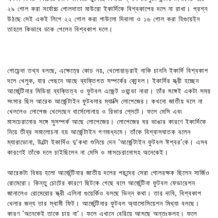
২৯ গোল করা সর্বোচ্চ গোলদাতা মাউরো ইকার্দিকে বিশ্বকাপের দলে না রাখা। প্রশ্ন
উঠছে সেই একই লিগে ২২ গোল করা পাউলো দিবালা ও ১৬ গোল করা হিগুয়েইন
তাহলে কিভাবে ডাক পেলেন বিশ্বকাপ দলে।
গোয়েন্দা তথ্য বলছে, এক্ষেত্রে কোচ নয়, খেলোয়াড়রাই নাকি চাননি ইকার্দি বিশ্বকাপ
দলে খেলুক, যার পেছনে আছে ব্যক্তিগত সম্পর্কের কোন্দল। ইকার্দির স্ত্রী হচ্ছেন
আর্জেন্টিনার মিডিয়া ব্যক্তিত্ব ও ফুটবল এজেন্ট ওয়ান্ডা নারা। তাঁর সঙ্গেই একটা সময়
সংসার ছিল আরেক আর্জেন্টাইন ফুটবলার ম্যাক্সি লোপেজের। কখনো জাতীয় দলে না
খেললেও লোপেজ খেলেছেন বার্সেলোনায় ও রিভার প্লেটে। ফলে মেসি এবং
মাসচেরানোর সঙ্গে সুসম্পর্ক আছে লোপেজের। লোপেজের ঘর ভাঙার কারণে ইকার্দিকে
নিয়ে তীব্র সমালোচনা হয় আর্জেন্টাইন গণমাধ্যমে। তাঁকে বিশ্বাসঘাতক বলেন
ম্যারাডোনা, উল্টো ইকার্দিও দু’কথা শুনিয়ে দেন ‘আর্জেন্টাইন ফুটবল ঈশ্বর’কে। এসব
কারণেই তাঁকে দলে চাইছিলেন না মেসি ও মাসচেরানোসহ অনেকেই।
আরেকটা বিষয় হলো আর্জেন্টিনার জাতীয় দলের পছন্দের সেরা গোলরক্ষক ছিলেন সার্জিও
রোমেরো। কিন্তু চোটের কারণে ছিটকে গেছে বলে আর্জেন্টিনা ফুটবল ফেডারেশন
জানালেও রোমেরোর স্ত্রী এলিনা গুয়ের্কিও বলছে ভিন্ন কথা। তার দাবি, বিশ্বকাপ
খেলার জন্য তার স্বামী ফিট। আর্জেন্টিনার ফুটবল অ্যাসোসিয়েশন মিথ্যা বলছে।
কারণ ‘অনেকেই তাকে চায় না’। ফলে এখানে বেরিয়ে আসছে অন্তঃকলহ। ফলে