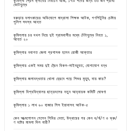
কুমিল্লা প্রেস ক্লাবের নির্বাচন আজ; ১৭টি পদের জন্য ৩৩ জন প্রার্থী
ভোটযুদ্ধে
বরুড়ায় বলাৎকারের অভিযোগে মাদ্রাসা শিক্ষক আটক, গণপিটুনির চেষ্টায়
পুলিশ সদস্য আহত
কুমিল্লায় চর দখল নিয়ে দুই গ্রামবাসীর মধ্যে টেটাযুদ্ধে নিহত ১,
আহত ২০
কুমিল্লার নবাগত জেলা প্রশাসক হলেন রোজী আক্তার
কুমিল্লায় একই সময় দুই ট্রেন বিকল-লাইনচ্যুত; যোগাযোগ বন্ধ
কুমিল্লায় জলাবদ্ধতায় খোলা ড্রেনে পড়ে শিশুর মৃত্যু, দায় কার?
কুমিল্লা বিশ্ববিদ্যালয় ছাত্রদলের নতুন আহ্বায়ক কমিটি ঘোষণা
কুমিল্লায় ১ লাখ ৬০ হাজার পিস ইয়াবাসহ আটক-৫
কেন আত্মগোপন গেলেন শিবির নেতা; উদ্ধারের পর কেন ধ/র্ষ/ণ ও ভ্রু/
ণ নষ্টের মামলা দিল নারী?