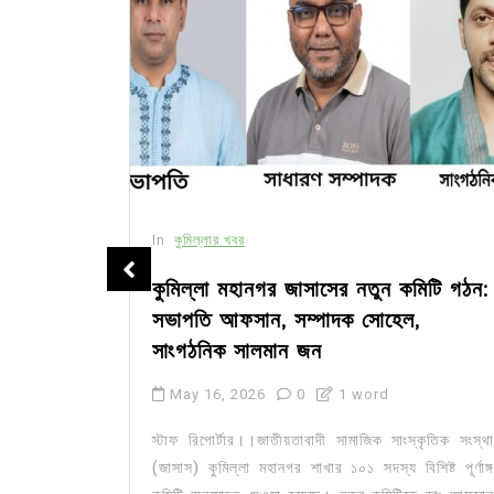
In
কুমিল্লার খবর
সীর মধ্যে
কুমিল্লা মহানগর জাসাসের নতুন কমিটি গঠন:
সভাপতি আফসান, সম্পাদক সোহেল,
সাংগঠনিক সালমান জন
May 16, 2026
0
1 word
ার মজিদপুর
কেন্দ্র করে
স্টাফ রিপোর্টার।।জাতীয়তাবাদী সামাজিক সাংস্কৃতিক সংস্থা
জেলার চর...
(জাসাস) কুমিল্লা মহানগর শাখার ১০১ সদস্য বিশিষ্ট পূর্ণাঙ্গ