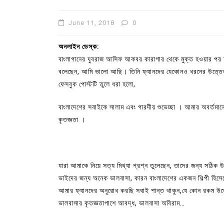
June 11, 2018
0
অনলাইন ডেস্ক:
বাংলাগানের যুবরাজ আসিফ আকবর কারাগার থেকে মুক্ত হওয়ার পর
বলেছেন, আমি ভালো আছি। তিনি ফ্যানদের যেকোনও ধরনের উত্তে
ফেসবুক পোস্টটি তুলে ধরা হলো,
বাংলাদেশের সবাইকে সালাম এবং গারদীয় শুভেচ্ছা । আমার অবর্তমানে
কৃতজ্ঞতা ।
In
Uncategorized
যারা আমাকে নিয়ে সত্য মিথ্যা প্রশ্ন তুলেছেন, তাদের জন্য সঠিক উত
কুমিল্লা প্রেস ক্লাবের নির্বাচন আ
ভাইদের জন্য অনেক ভালবাসা, কারন বাংলাদেশের একজন শিল্পী হিসে
পদের জন্য ৩৩ জন প্রার্থী ভোটযুদ্ধ
আমার ফ্যানদের অনুরোধ করছি সবাই শান্ত থাকুন,যে কোন রকম 
July 30, 2026
0
3 words
ভালবাসার কৃতজ্ঞতাপাশে আবদ্ধ, ভালবাসা অবিরাম…