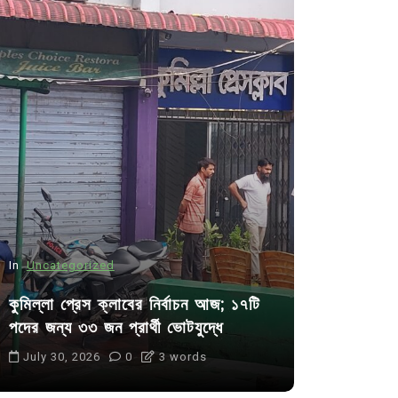
In
Uncategorized
In
Uncategor
কুমিল্লা প্রেস ক্লাবের নির্বাচন আজ; ১৭টি
আদর্শ সমাজ ব
পদের জন্য ৩৩ জন প্রার্থী ভোটযুদ্ধে
ছাত্রসমাজ- 
July 30, 2026
0
3 words
August 6, 