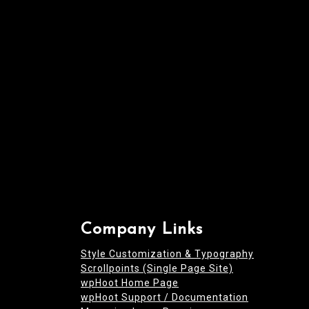
i
o
n
Company Links
Style Customization & Typography
Scrollpoints (Single Page Site)
wpHoot Home Page
wpHoot Support / Documentation