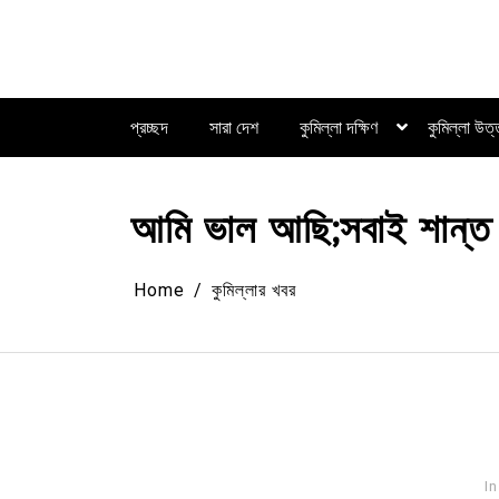
Skip
to
content
প্রচ্ছদ
সারা দেশ
কুমিল্লা দক্ষিণ
কুমিল্লা উত
আমি ভাল আছি;সবাই শান্ত
Home
কুমিল্লার খবর
In