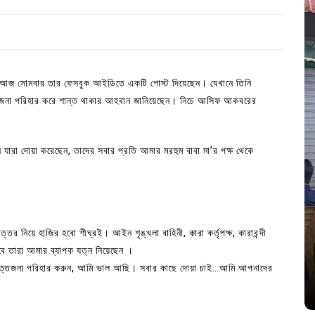
 আজ সোমবার তার ফেসবুক আইডিতে একটি পোস্ট দিয়েছেন। যেখানে তিনি
জনা পরিহার করে শান্ত থাকার আহবান জানিয়েছেন। নিচে আসিফ আকবরের
 যারা দোয়া করেছেন, তাদের সবার প্রতি আমার মরহুম বাবা মা’র পক্ষ থেকে
In
Uncategorized
্তর নিয়ে হাজির হবো শীঘ্রই। আইন শৃঙ্খলা বাহিনী, কারা কর্তৃপক্ষ, কারাবন্দী
জ; ১৭টি
আদর্শ সমাজ বিনির্মাণে সহায়ক ভুমিকা রাখে
বে তারা আমার ব্যাপক যত্ন নিয়েছেন ।
ে
ছাত্রসমাজ- প্রেসক্লাব সভাপতি
উত্তেজনা পরিহার করুন, আমি ভাল আছি। সবার কাছে দোয়া চাই…আমি আপনাদের
August 6, 2026
0