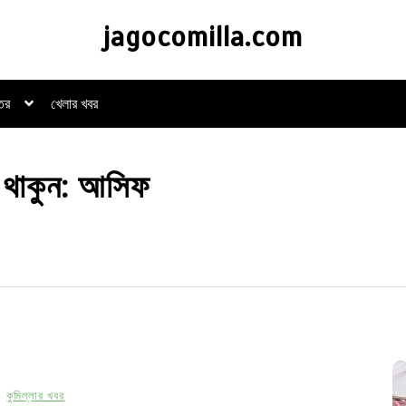
jagocomilla.com
্তর
খেলার খবর
 থাকুন: আসিফ
কুমিল্লার খবর