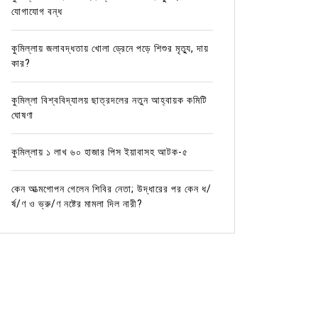
যোগাযোগ বন্ধ
কুমিল্লায় জলাবদ্ধতায় খোলা ড্রেনে পড়ে শিশুর মৃত্যু, দায়
কার?
কুমিল্লা বিশ্ববিদ্যালয় ছাত্রদলের নতুন আহ্বায়ক কমিটি
ঘোষণা
কুমিল্লায় ১ লাখ ৬০ হাজার পিস ইয়াবাসহ আটক-৫
কেন আত্মগোপন গেলেন শিবির নেতা; উদ্ধারের পর কেন ধ/
র্ষ/ণ ও ভ্রু/ণ নষ্টের মামলা দিল নারী?