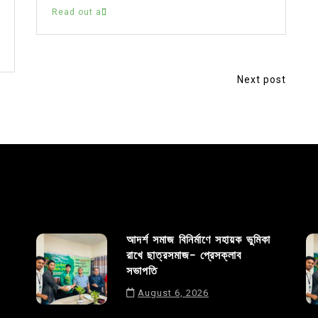
Read out all
Next post
আদর্শ সমাজ বিনির্মাণে সহায়ক ভুমিকা
রাখে ছাত্রসমাজ- প্রেসক্লাব
সভাপতি
August 6, 2026