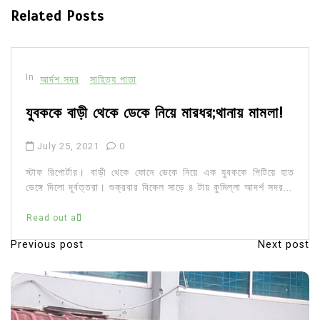
Related Posts
In
আর্দশ সদর
সাহিত্য পাতা
যুবককে বাড়ী থেকে ডেকে নিয়ে মারধর;থানায় মামলা!
July 25, 2021
0
স্টাফ রিপোর্টার। বাড়ী থেকে ফোনে ডেকে নিয়ে এক যুবককে পিটিয়ে হাত
ভেঙ্গে দিলো দূর্বত্তরা। শুক্রবার বিকেল সাড়ে ৪ টায় কুমিল্লা আদর্শ সদর...
Read out all
Previous post
Next post
P
o
s
t