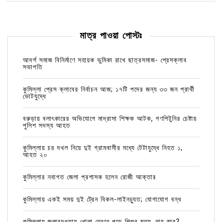
মাত্র পাওয়া পোস্টঃ
আদর্শ সমাজ বিনির্মাণে সহায়ক ভুমিকা রাখে ছাত্রসমাজ- প্রেসক্লাব
সভাপতি
কুমিল্লা প্রেস ক্লাবের নির্বাচন আজ; ১৭টি পদের জন্য ৩৩ জন প্রার্থী
ভোটযুদ্ধে
বরুড়ায় বলাৎকারের অভিযোগে মাদ্রাসা শিক্ষক আটক, গণপিটুনির চেষ্টায়
পুলিশ সদস্য আহত
কুমিল্লায় চর দখল নিয়ে দুই গ্রামবাসীর মধ্যে টেটাযুদ্ধে নিহত ১,
আহত ২০
কুমিল্লার নবাগত জেলা প্রশাসক হলেন রোজী আক্তার
কুমিল্লায় একই সময় দুই ট্রেন বিকল-লাইনচ্যুত; যোগাযোগ বন্ধ
কুমিল্লায় জলাবদ্ধতায় খোলা ড্রেনে পড়ে শিশুর মৃত্যু, দায় কার?