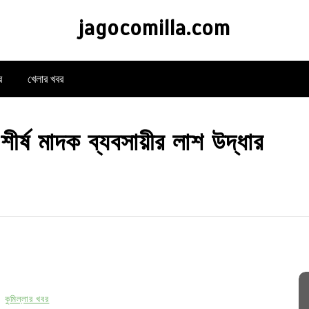
jagocomilla.com
র
খেলার খবর
শীর্ষ মাদক ব্যবসায়ীর লাশ উদ্ধার
কুমিল্লার খবর