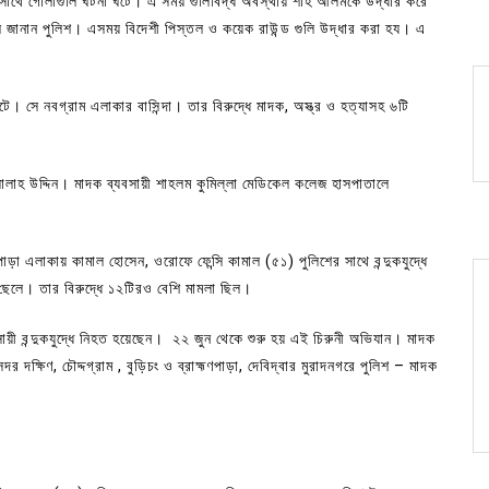
র সাথে গোলাগুলি ঘটনা ঘটে। এ সময় গুলিবিদ্ধ অবস্থায় শাহ আলমকে উদ্ধার করে
ে জানান পুলিশ। এসময় বিদেশী পিস্তল ও কয়েক রাউন্ড গুলি উদ্ধার করা হয। এ
 সে নবগ্রাম এলাকার বাসিন্দা। তার বিরুদ্ধে মাদক, অস্ত্র ও হত্যাসহ ৬টি
ালাহ উদ্দিন। মাদক ব্যবসায়ী শাহলম কুমিল্লা মেডিকেল কলেজ হাসপাতালে
া এলাকায় কামাল হোসেন, ওরোফে ফেন্সি কামাল (৫১) পুলিশের সাথে বন্দুকযুদ্ধে
ছেলে। তার বিরুদ্ধে ১২টিরও বেশি মামলা ছিল।
ায়ী বন্দুকযুদ্ধে নিহত হয়েছেন। ২২ জুন থেকে শুরু হয় এই চিরুনী অভিযান। মাদক
 দক্ষিণ, চৌদ্দগ্রাম , বুড়িচং ও ব্রাহ্মণপাড়া, দেবিদ্বার মুরাদনগরে পুলিশ – মাদক