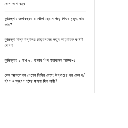
যোগাযোগ বন্ধ
কুমিল্লায় জলাবদ্ধতায় খোলা ড্রেনে পড়ে শিশুর মৃত্যু, দায়
কার?
কুমিল্লা বিশ্ববিদ্যালয় ছাত্রদলের নতুন আহ্বায়ক কমিটি
ঘোষণা
কুমিল্লায় ১ লাখ ৬০ হাজার পিস ইয়াবাসহ আটক-৫
কেন আত্মগোপন গেলেন শিবির নেতা; উদ্ধারের পর কেন ধ/
র্ষ/ণ ও ভ্রু/ণ নষ্টের মামলা দিল নারী?