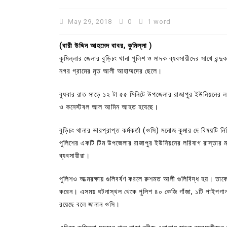
May 29, 2018
0
1 word
(বারী উদ্দিন আহমেদ বাবর, কুমিল্লা )
কুমিল্লার জেলার বুড়িচং থানা পুলিশ ও মাদক ব্যবসায়ীদের সাথে বন্দ
নগর গ্রামের মৃত আলী আহাম্মদের ছেলে।
বুধবার রাত সাড়ে ১২ টা ৫৫ মিনিটে উপজেলার রাজাপুর ইউনিয়নে
ও কনেস্টবল আল আমিন আহত হযেছে।
বুড়িচং থানার ভারপ্রাপ্ত কর্মকর্তা (ওসি) মনোজ কুমার দে বিষয়টি
পুলিশের একটি টিম উপজেলার রাজাপুর ইউনিয়নের লরিবাগ রাস্তার ম
In
Uncategorized
ব্যবসায়ীরা।
কুমিল্লা প্রেস ক্লাবের নির্বাচন আ
পুলিশও আত্মরক্ষায় গুলিবর্ষণ করলে রুশমত আলী গুলিবিদ্ধ হয়। তা
পদের জন্য ৩৩ জন প্রার্থী ভোটযুদ্ধ
করেন। এসময় ঘটনাস্থল থেকে পুলিশ ৪০ কেজি গাঁজা, ১টি পাইপগান 
July 30, 2026
0
3 words
রয়েছে বলে জানান ওসি।