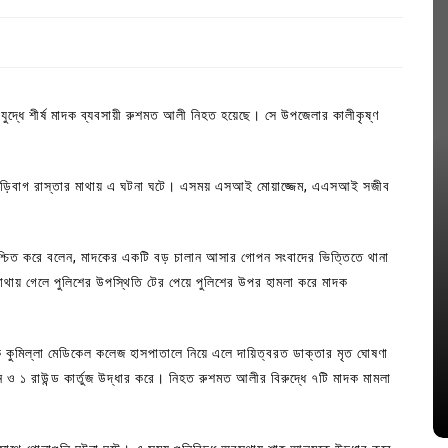
ুকযুদ্ধে শীর্ষ মাদক ব্যবসায়ী রুশমত আলী নিহত হয়েছে। সে উপজেলার কালীকৃষ্ণ
র লড়িবাগ রাস্তার মাথায় এ ঘটনা ঘটে। এসময় এসআই মোয়াজ্জেম, এএসআই সজীব
 নিশ্চিত করে বলেন, মাদকের একটি বড় চালান আসার গোপন সংবাদের ভিত্তিতে থানা
াথায় গেলে পুলিশের উপস্থিতি টের পেয়ে পুলিশের উপর হামলা করে মাদক
In
Uncategorized
জ; ১৭টি
আদর্শ সমাজ বিনির্মাণে সহায়ক ভুমিকা রাখে
কে কুমিল্লা মেডিকেল কলেজ হাসপাতালে নিয়ে এলে দায়িত্বরত ডাক্তার মৃত ঘোষণা
ে
ছাত্রসমাজ- প্রেসক্লাব সভাপতি
ও ১ রাউন্ড কার্তুজ উদ্ধার করে। নিহত রুশমত আলীর বিরুদ্ধে ৭টি মাদক মামলা
August 6, 2026
0