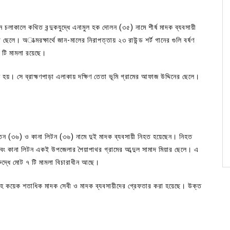
 চলাকালে কথিত বন্দুকযুদ্ধে এনামুল হক দোলন (৩৫) নামে শীর্ষ মাদক ব্যবসায়ী
ছেলে। অাত্মরক্ষার্থে জান-মালের নিরাপত্তায় ২৩ রাউন্ড শর্ট গানের গুলি বর্ষণ
 টি মামলা রয়েছে।
 হয়। সে ব্রাহ্মণপাড়া এলাকায় দক্ষিণ তেতা ভূমি গ্রামের আফাজ উদ্দিনের ছেলে।
ে বাতেন (৩৬) ও কানা লিটন (৩৬) নামে দুই মাদক ব্যবসায়ী নিহত হয়েছেন। নিহত
ং কানা লিটন একই উপজেলার পৈয়াপাথর গ্রামের আব্দুল সামাদ মিয়ার ছেলে। এ
দ্ধে মোট ৭ টি মামলা বিচারাধীন আছে।
 সহ কয়েক শতাধিক মাদক সেবী ও মাদক ব্যবসায়ীদের গ্রেফতার করা হয়েছে। উক্ত