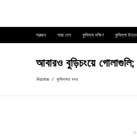
Skip
to
content
প্রচ্ছদ
সারা দেশ
কুমিল্লা দক্ষিণ
কুমিল্লা উত্ত
আবারও বুড়িচংয়ে গোলাগুলি; 
Home
কুমিল্লার খবর
In