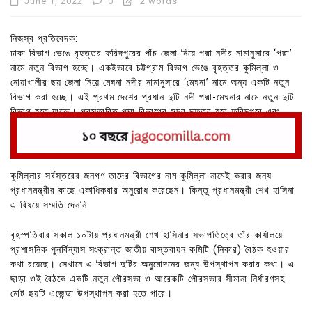
June 1, 2022
0
2 words
নিজস্ব প্রতিবেদক:
ঢাকা বিভাগ ভেঙে বৃহত্তর ফরিদপুরের পাঁচ জেলা নিয়ে পদ্মা নদীর নামানুসারে ‘পদ্মা’
নামে নতুন বিভাগ হচ্ছে। একইভাবে চট্টগ্রাম বিভাগ ভেঙে বৃহত্তর কুমিল্লা ও
নোয়াখালীর ছয় জেলা নিয়ে মেঘনা নদীর নামানুসারে ‘মেঘনা’ নামে অন্য একটি নতুন
বিভাগ করা হচ্ছে। এই প্রথম দেশের প্রধান দুটি নদী পদ্মা-মেঘনার নামে নতুন দুটি
বিভাগ হতে যাচ্ছে। প্রস্তাবিত পদ্মা বিভাগের সদর দফতর হবে ফরিদপুরে এবং
মেঘনা বিভাগের সদর দফতর হবে কুমিল্লায়।
কুমিল্লার সর্বস্তরের জনগণ তাদের বিভাগের নাম কুমিল্লা নামেই করার জন্য
প্রধানমন্ত্রীর কাছে একাধিকবার অনুরোধ করেছেন। কিন্তু প্রধানমন্ত্রী শেখ হাসিনা
এ বিষয়ে সম্মতি দেননি
বৃহস্পতিবার সকাল ১০টায় প্রধানমন্ত্রী শেখ হাসিনার সভাপতিত্বে তাঁর কার্যালয়ে
প্রশাসনিক পুনর্বিন্যাস সংক্রান্ত জাতীয় বাস্তবায়ন কমিটি (নিকার) বৈঠক হওয়ার
কথা রয়েছে। সেখানে এ বিভাগ দুটির অনুমোদনের জন্য উপস্থাপন করার কথা। এ
ছাড়া ওই বৈঠকে একটি নতুন পৌরসভা ও আরেকটি পৌরসভার সীমানা নির্ধারণসহ
মোট ছয়টি এজেন্ডা উপস্থাপন করা হতে পারে।