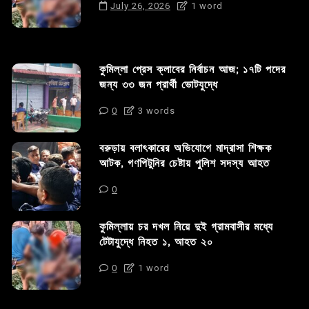
July 26, 2026
1 word
কুমিল্লা প্রেস ক্লাবের নির্বাচন আজ; ১৭টি পদের
জন্য ৩৩ জন প্রার্থী ভোটযুদ্ধে
0
3 words
বরুড়ায় বলাৎকারের অভিযোগে মাদ্রাসা শিক্ষক
আটক, গণপিটুনির চেষ্টায় পুলিশ সদস্য আহত
0
কুমিল্লায় চর দখল নিয়ে দুই গ্রামবাসীর মধ্যে
টেটাযুদ্ধে নিহত ১, আহত ২০
0
1 word