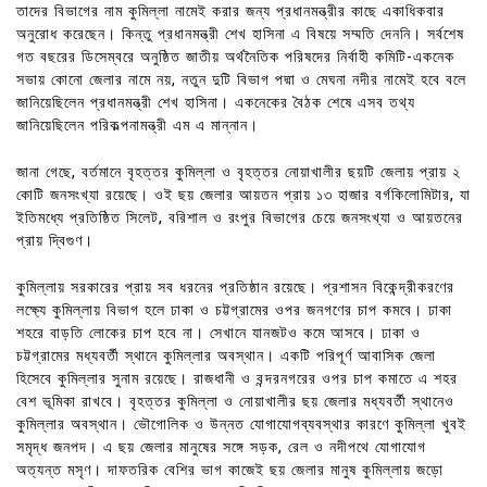
তাদের বিভাগের নাম কুমিল্লা নামেই করার জন্য প্রধানমন্ত্রীর কাছে একাধিকবার
অনুরোধ করেছেন। কিন্তু প্রধানমন্ত্রী শেখ হাসিনা এ বিষয়ে সম্মতি দেননি। সর্বশেষ
গত বছরের ডিসেম্বরে অনুষ্ঠিত জাতীয় অর্থনৈতিক পরিষদের নির্বাহী কমিটি-একনেক
সভায় কোনো জেলার নামে নয়, নতুন দুটি বিভাগ পদ্মা ও মেঘনা নদীর নামেই হবে বলে
জানিয়েছিলেন প্রধানমন্ত্রী শেখ হাসিনা। একনেকের বৈঠক শেষে এসব তথ্য
জানিয়েছিলেন পরিকল্পনামন্ত্রী এম এ মান্নান।
জানা গেছে, বর্তমানে বৃহত্তর কুমিল্লা ও বৃহত্তর নোয়াখালীর ছয়টি জেলায় প্রায় ২
কোটি জনসংখ্যা রয়েছে। ওই ছয় জেলার আয়তন প্রায় ১৩ হাজার বর্গকিলোমিটার, যা
ইতিমধ্যে প্রতিষ্ঠিত সিলেট, বরিশাল ও রংপুর বিভাগের চেয়ে জনসংখ্যা ও আয়তনের
প্রায় দ্বিগুণ।
কুমিল্লায় সরকারের প্রায় সব ধরনের প্রতিষ্ঠান রয়েছে। প্রশাসন বিকেন্দ্রীকরণের
লক্ষ্যে কুমিল্লায় বিভাগ হলে ঢাকা ও চট্টগ্রামের ওপর জনগণের চাপ কমবে। ঢাকা
শহরে বাড়তি লোকের চাপ হবে না। সেখানে যানজটও কমে আসবে। ঢাকা ও
চট্টগ্রামের মধ্যবর্তী স্থানে কুমিল্লার অবস্থান। একটি পরিপূর্ণ আবাসিক জেলা
হিসেবে কুমিল্লার সুনাম রয়েছে। রাজধানী ও বন্দরনগরের ওপর চাপ কমাতে এ শহর
বেশ ভূমিকা রাখবে। বৃহত্তর কুমিল্লা ও নোয়াখালীর ছয় জেলার মধ্যবর্তী স্থানেও
কুমিল্লার অবস্থান। ভৌগোলিক ও উন্নত যোগাযোগব্যবস্থার কারণে কুমিল্লা খুবই
সমৃদ্ধ জনপদ। এ ছয় জেলার মানুষের সঙ্গে সড়ক, রেল ও নদীপথে যোগাযোগ
অত্যন্ত মসৃণ। দাফতরিক বেশির ভাগ কাজেই ছয় জেলার মানুষ কুমিল্লায় জড়ো