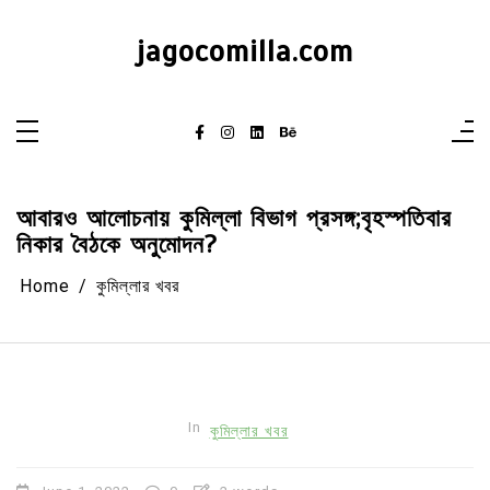
Skip
to
content
jagocomilla.com
আবারও আলোচনায় কুমিল্লা বিভাগ প্রসঙ্গ;বৃহস্পতিবার
নিকার বৈঠকে অনুমোদন?
Home
কুমিল্লার খবর
In
কুমিল্লার খবর