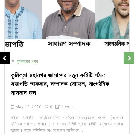
In
কুমিল্লার খবর
কুমিল্লা মহানগর জাসাসের নতুন কমিটি গঠন:
সভাপতি আফসান, সম্পাদক সোহেল, সাংগঠনিক
সালমান জন
May 16, 2026
0
1 word
স্টাফ রিপোর্টার।।জাতীয়তাবাদী সামাজিক সাংস্কৃতিক সংস্থা (জাসাস)
কুমিল্লা মহানগর শাখার ১০১ সদস্য বিশিষ্ট পূর্ণাঙ্গ কমিটি অনুমোদন দেওয়া
হয়েছে। নতুন কমিটিতে ডাঃ আফসান আনিসকে...