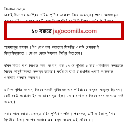
বিনোদন ডেস্ক:
ঢাকাই সিনেমার জনপ্রিয় নায়িকা পূর্ণিমা আবারও বিয়ে করেছেন। পাত্র আধফাকুর
রহমান রবিন। দেশের একটি বৃহৎ শিল্পপ্রতিষ্ঠানে তিনি বিপণন কর্মকর্তা হিসেবে
দায়িত্ব পালন করছেন।
আধফাকুর রহমান রবিন লেখাপড়া করেছেন সিডনির একটি বেসরকারি
বিশ্ববিদ্যালয়ে। সেখান থেকে উচ্চতর ডিগ্রি নিয়েছেন।
রবিন বিয়ের কথা নিশ্চিত করে জানান, গত ২৭ মে পূর্ণিমা ও তার পরিবারের সম্মতিতে
বিয়ের আনুষ্ঠানিকতা সম্পন্ন হয়েছে। বর্তমানে তারা রাজধানীর একটি অভিজাত
এলাকায় বসবাস করছেন।
এদিকে পূর্ণিমা জানান, বিয়ের পরেই পূর্ণিমাসহ তার পরিবারের অন্যরা অসুস্থ ছিলেন।
কেউ কেউ করোনাভাইরাসে আক্রান্ত ছিল। সে কারণে তার বিয়ের খবর জানাতে দেরি
হয়েছে।
সবার কাছে দোয়া চেয়েছেন রবিন-পূর্ণিমা দম্পতি। প্রসঙ্গত, এটি নায়িকা পূর্ণিমার
দ্বিতীয় বিয়ে। আগের সংসারে এক কন্যা রয়েছে এই নায়িকার।