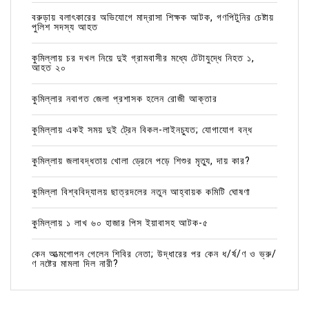
বরুড়ায় বলাৎকারের অভিযোগে মাদ্রাসা শিক্ষক আটক, গণপিটুনির চেষ্টায়
পুলিশ সদস্য আহত
কুমিল্লায় চর দখল নিয়ে দুই গ্রামবাসীর মধ্যে টেটাযুদ্ধে নিহত ১,
আহত ২০
কুমিল্লার নবাগত জেলা প্রশাসক হলেন রোজী আক্তার
কুমিল্লায় একই সময় দুই ট্রেন বিকল-লাইনচ্যুত; যোগাযোগ বন্ধ
কুমিল্লায় জলাবদ্ধতায় খোলা ড্রেনে পড়ে শিশুর মৃত্যু, দায় কার?
কুমিল্লা বিশ্ববিদ্যালয় ছাত্রদলের নতুন আহ্বায়ক কমিটি ঘোষণা
কুমিল্লায় ১ লাখ ৬০ হাজার পিস ইয়াবাসহ আটক-৫
কেন আত্মগোপন গেলেন শিবির নেতা; উদ্ধারের পর কেন ধ/র্ষ/ণ ও ভ্রু/
ণ নষ্টের মামলা দিল নারী?