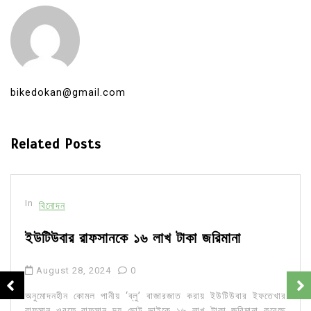
bikedokan@gmail.com
Related Posts
In
বিনোদন
ইউটিউবার রাফসানকে ১৬ লাখ টাকা জরিমানা
August 28, 2024
0
অনুমোদনহীন কোমল পানীয় ‘ব্লু’ বাজারজাত করায় ইউটিউবার ইফতেখার
রাফসান ওরফে রাফসান দ্য ছোট ভাইকে ১৬ লাখ টাকা জরিমানা করেছে