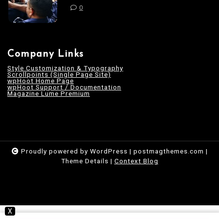
0
Company Links
Style Customization & Typography
Scrollpoints (Single Page Site)
wpHoot Home Page
wpHoot Support / Documentation
Magazine Lume Premium
Proudly powered by WordPress
|
postmagthemes.com
|
Theme Details
|
Context Blog
X