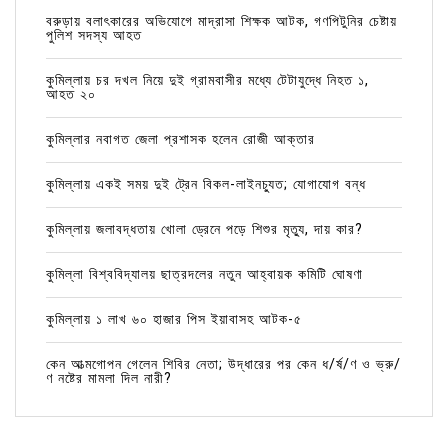
বরুড়ায় বলাৎকারের অভিযোগে মাদ্রাসা শিক্ষক আটক, গণপিটুনির চেষ্টায়
পুলিশ সদস্য আহত
কুমিল্লায় চর দখল নিয়ে দুই গ্রামবাসীর মধ্যে টেটাযুদ্ধে নিহত ১,
আহত ২০
কুমিল্লার নবাগত জেলা প্রশাসক হলেন রোজী আক্তার
কুমিল্লায় একই সময় দুই ট্রেন বিকল-লাইনচ্যুত; যোগাযোগ বন্ধ
কুমিল্লায় জলাবদ্ধতায় খোলা ড্রেনে পড়ে শিশুর মৃত্যু, দায় কার?
কুমিল্লা বিশ্ববিদ্যালয় ছাত্রদলের নতুন আহ্বায়ক কমিটি ঘোষণা
কুমিল্লায় ১ লাখ ৬০ হাজার পিস ইয়াবাসহ আটক-৫
কেন আত্মগোপন গেলেন শিবির নেতা; উদ্ধারের পর কেন ধ/র্ষ/ণ ও ভ্রু/
ণ নষ্টের মামলা দিল নারী?