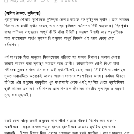
May 28, 2018
0
5 words
(হালিম সৈকত, কুমিল্লা)
প্রাকৃতিক শোভায় সুশোভিত কুমিল্লা জেলায় রয়েছে বহু দৃষ্টিনন্দন স্থান। তবে শহরের
ভিতরে যে কয়টি স্থান রয়েছে তার মধ্যে কুমিল্লা ধর্মসাগর দিঘী অন্যতম। ত্রিপুরার
রাজা মাণিক্য বাহাদুরের অপূর্ব কীর্তি গাঁথা দীঘিটি। ভ্রমণ বিলাসী আর প্রকৃতিকে
যারা ভালোবাসে অর্থাৎ ভ্রমণ পিপাসুদের অপূর্ব নিদর্শন এই নজর কেড়ে নেয়া
ধর্মসাগর।
ধর্ম সাগরকে ঘিরে মানুষের মিলনমেলায় পরিণত হয় সকাল বিকাল। সকাল বেলায়
তারাই আসেন যারা স্বাস্থ্য সচেতন আর রোগী। ডায়বেটিকস রোগী কিংবা যারা
শরীরকে সুন্দর রাখতে চান তারা এই স্থানটিকেই বেছে নেন। নিরিবিলি ও কোলাহল
মুক্ত স্থানটিতে অনেকেই আবার আসেন সামান্য প্রশান্তির জন্য। কর্মময় জীবনে
হাঁপিয়ে ওঠা মানুষের প্রকৃতির খুব কাছাকাছি থেকে একটু স্বস্তি পেতে প্রতিদিনই
ছুটে আসেন এখানে। ধর্ম সাগরে এলে নাগরিক জীবনের যাবতীয় ক্লান্তি ও যন্ত্রণা
মুছে যায় মুহুতেই।
যতই বেলা বাড়ে ততই মানুষের আনাগোনা বাড়তে থাকে। বিশেষ করে তরুণ-
তরুণীদের। স্কুল-কলেজ পড়ুয়া ছাত্র-ছাত্রীদের আড্ডায় মুখরিত হয়ে থাকে
স্থানটি। বিশেষ বিশেষ দিনে এখানে চলাফেরা করা খুবই মুশকিল। কারণ মানুষের এত