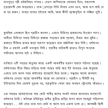
তানপুত্র শ্রী ধর্মমানিক্য শশধর। তেরশ আশিমতকে সোমবার দিনে, শুক্লপক্ষ
ত্রয়োদশী মেষ সংক্রমনে। তা¤্রপত্রে লিখি দিলাম এসব বচন, আমা বংশ মারি যে
বা হয় রাজন। তাহার দাসের হইবেক আমি, আমা কীর্তি ব্রহ্মাবৃত্তি না লঙ্ঘিত তুমি।
কুমল্লিা এককালে ছিল প্রাচীন জনপদ। এখানে বিভিন্ন রাজবংশের উত্থান পতন।
অতীতে বিভিন্ন সময়ে বিভিন্ন রাজারা গড়েছেন রাজ প্রসাদ, বিহার আর মন্দির।
রাজত্ব টিকিয়ে রাখার জন্য স্থাপন করেছেন নানা অট্টালিকা আর দিঘি। ধর্মসাগর
ঠিক এ রকমই একটি খননকৃত দিঘি। স্থানীয় অধিবাসী ছাড়াও বিপুল সংখ্যক
পর্যটকের আগমন ঘটে এ দিঘিতে।
বর্তমানে এটি শহরের মানুষের কাছে একটি আকর্ষণীয় ভ্রমণ স্থানে পরিনত হয়েছে।
ধর্মসাগরের তীরে স্থির দাড়িয়ে থাকা গাছের সারি আর ইট পাথরের বেঞ্চ মানুষকে
এখানে বসে অলস সময় কাটানোর হাতছানি দিয়ে ডাকে। সন্ধ্যার আলো ঝলমলে
ধর্মসাগর দেখতে আরো আকর্ষণীয় আরো মন ভোলানো। প্রাচীন এ দীঘিটি শুধু
ইতিহাসের দিক থেকেই পুরনো নয়, প্রাকৃতিক শোভা আর অপরূপ সৌন্দর্যের আঁধারও।
এক সময়ের আমবাগানের গাছ কেটে পানীয় জলের সংকট লাঘবে মানবতার কল্যাণেই
ধর্মসাগর তৈরি। কবিগুরু রবিঠাকুর রানীর কুঠিরে রাত্রি যাপন কালে স্বকন্ঠে পরিবেশন
করেছেন…….যদি তোর ডাক শুনে কেউ না আসে তবে একলা চলো রে। কালজয়ী শিল্পী