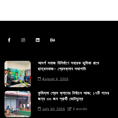
আদর্শ সমাজ বিনির্মাণে সহায়ক ভুমিকা রাখে
ছাত্রসমাজ- প্রেসক্লাব সভাপতি
August 6, 2026
কুমিল্লা প্রেস ক্লাবের নির্বাচন আজ; ১৭টি পদের
জন্য ৩৩ জন প্রার্থী ভোটযুদ্ধে
July 30, 2026
3 words