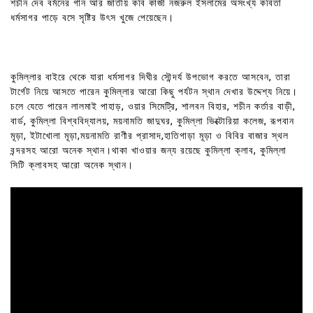
শচীন দেব বর্মনের গান আর জাতীয় কবি কাজী নজরুল ইসলামের অসংখ্য কবিতা
ধর্মসাগর পাড়ে বসে সৃষ্টির উৎস খুজে পেয়েছেন।
কুমিল্লার বাইরে থেকে যারা ধর্মসাগর দিঘীর সৌন্দর্য উপভোগ করতে আসবেন, তারা
টার্গেট নিয়ে আসতে পারেন কুমিল্লার আরো কিছু পর্যটন স্থান দেখার উদ্দেশ্য নিয়ে।
চলে যেতে পারেন লালমাই পাহাড়, ওয়ার সিমেট্রি, শালবন বিহার, শচীন কর্তার বাড়ী,
বার্ড, কুমিল্লা বিশ্ববিদ্যালয়, ময়নামতি জাদুঘর, কুমিল্লা ভিক্টোরিয়া কলেজ, রূপবান
মূড়া, ইটাখোলা মূড়া,ময়নামতি রাণীর প্রাসাদ,হাতিগাড়া মূড়া ও বিবির বাজার স্থল
বন্দরসহ আরো অনেক স্থান।থাকা খাওয়ার জন্য রয়েছে কুমিল্লা ক্লাব, কুমিল্লা
সিটি ক্লাবসহ আরো অনেক স্থান।