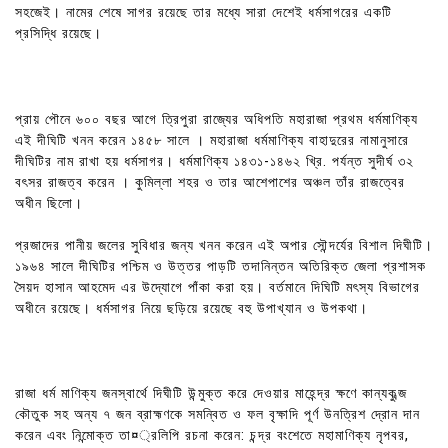
সহজেই। নামের শেষে সাগর রয়েছে তার মধ্যে সারা দেশেই ধর্মসাগরের একটি
প্রসিদ্ধি রয়েছে।
প্রায় পৌনে ৬০০ বছর আগে ত্রিপুরা রাজ্যের অধিপতি মহারাজা প্রথম ধর্মমাণিক্য
এই দীঘিটি খনন করেন ১৪৫৮ সালে । মহারাজা ধর্মমাণিক্য বাহাদুরের নামানুসারে
দীঘিটির নাম রাখা হয় ধর্মসাগর। ধর্মমাণিক্য ১৪৩১-১৪৬২ খ্রি. পর্যন্ত সুদীর্ঘ ৩২
বৎসর রাজত্ব করেন । কুমিল্লা শহর ও তার আশেপাশের অঞ্চল তাঁর রাজত্বের
অধীন ছিলো।
প্রজাদের পানীয় জলের সুবিধার জন্য খনন করেন এই অপার সৌন্দর্যের বিশাল দিঘীটি।
১৯৬৪ সালে দীঘিটির পশ্চিম ও উত্তর পাড়টি তদানিন্তন অতিরিক্ত জেলা প্রশাসক
সৈয়দ হাসান আহমেদ এর উদ্যোগে পাঁকা করা হয়। বর্তমানে দিঘিটি মৎস্য বিভাগের
অধীনে রয়েছে। ধর্মসাগর নিয়ে ছড়িয়ে রয়েছে বহু উপাখ্যান ও উপকথা।
রাজা ধর্ম মাণিক্য জনস্বার্থে দিঘীটি উন্মুক্ত করে দেওয়ার মাহেন্দ্র ক্ষণে কান্যকুব্জ
কৌতুক সহ অন্য ৭ জন ব্রাহ্মণকে সমন্বিত ও ফল বৃক্ষাদি পূর্ণ উনত্রিশ দ্রোন দান
করেন এবং নিন্মোক্ত তা¤্রলিপি রচনা করেন: চন্দ্র বংশেতে মহামাণিক্য নৃপবর,