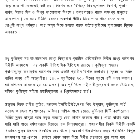
ভিড় জমে পা ফেলতেই কষ্ট হয়। বিশেষ করে বিভিন্ন দিবস,পহেলা বৈশাখ, পূজা-
পার্বন, ঈদের দিন ও বিশ্ব ভালোবাসা দিবসে। শুক্রবারেও থাকে অসংখ্য মানুষের
আনাগোনা। সে সময় উঠতি বয়সের তরুণরা গীটার নিয়ে গানে গানে মেতে থাকে
গোধূলী লগ্ন পর্যন্ত। আর অন্য দিকে চলতে থাকে ফটোপ্রেমীদের ক্যামেরার ক্লিক
অনবরত।
শুধু কুমিল্লা নয় বাংলাদেশের মধ্যে বিদ্যমান প্রাচীন ঐতিহাসিক দিঘীর মধ্যে ধর্মসাগর
দিঘীটি অন্যতম। এর একটি ঐতিহাসিক ইতিহাস রয়েছে। কুমিল্লা শহরের
প্রাণকেন্দ্রে অবস্থিত ধর্মসাগর দিঘি একটি প্রাচীন বিশাল জলাধার। স্বচ্ছ ও নির্মল
পানির জন্য এটি অতুলনীয়। ১৫০০ শ্রমিকের ৭৩০ দিনের শ্রমে এটি খনন করান।
ধর্ম সাগরের আয়তন ২৩.১৮ একর। এর পূর্ব দিকে শহীদ ধীরেন্দ্রনাথ দত্ত ষ্টেডিয়াম,
দক্ষিণে কুমিল্লা মহিলা মহাবিদ্যালয় ও খ্রিস্টানদের চার্চ।
উত্তর দিকে রানীর কুঠির, নজরুল ইনস্টিটিউট,নগর শিশু উদ্যান, কুমিল্লা আর্ট
কলেজ ও জেলা প্রশাসকের অফিস। পশ্চিম পাশে রয়েছে কুমিল্লা সিটি কর্পোরেশন
নির্মিত সুন্দর রাস্তা আর সবুজ অরণ্যে ঘেরা নানান জাতের গাছ। পাতা বাহার আর
সারি সারি গাছে ধর্মসাগরকে দিয়েছে এক ভিন্নমাত্রা। শহরবাসীর নিকট দিঘীটি একটি
বিনোদনকেন্দ্র হিসেবে বিবেচিত হয়ে থাকে। অবকাশ উদযাপনের জন্য প্রতিদিন বিপুল
জনসমাগম হয় এখানে। চাইলে নৌকা ভাড়া নিয়ে দিঘীর চারপাশে ঘুরে আসা যায়