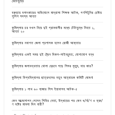
ভোটযুদ্ধে
বরুড়ায় বলাৎকারের অভিযোগে মাদ্রাসা শিক্ষক আটক, গণপিটুনির চেষ্টায়
পুলিশ সদস্য আহত
কুমিল্লায় চর দখল নিয়ে দুই গ্রামবাসীর মধ্যে টেটাযুদ্ধে নিহত ১,
আহত ২০
কুমিল্লার নবাগত জেলা প্রশাসক হলেন রোজী আক্তার
কুমিল্লায় একই সময় দুই ট্রেন বিকল-লাইনচ্যুত; যোগাযোগ বন্ধ
কুমিল্লায় জলাবদ্ধতায় খোলা ড্রেনে পড়ে শিশুর মৃত্যু, দায় কার?
কুমিল্লা বিশ্ববিদ্যালয় ছাত্রদলের নতুন আহ্বায়ক কমিটি ঘোষণা
কুমিল্লায় ১ লাখ ৬০ হাজার পিস ইয়াবাসহ আটক-৫
কেন আত্মগোপন গেলেন শিবির নেতা; উদ্ধারের পর কেন ধ/র্ষ/ণ ও ভ্রু/
ণ নষ্টের মামলা দিল নারী?