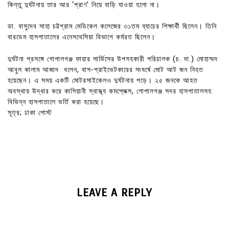
কিন্তু দুর্ঘটনায় তার আর ‘প্রাণ’ নিয়ে বাড়ি যাওয়া হলো না।
ডা. বাসুদেব সাহা চট্টগ্রাম মেডিকেল কলেজের ৩১তম ব্যাচের শিক্ষার্থী ছিলেন। তিনি
বারডেম হাসপাতালের এনেসথেসিয়া বিভাগে কর্মরত ছিলেন।
দুর্ঘটনা প্রসঙ্গে গোপালগঞ্জ ফায়ার সার্ভিসের উপসহকারী পরিচালক (চ. দা.) মোহাম্মদ
আবুল কালাম আজাদ বলেন, বাস-প্রাইভেটকারের সংঘর্ষে মোট আট জন নিহত
হয়েছেন। এ সময় একটি মোটরসাইকেলও দুর্ঘটনায় পড়ে। ২৫ জনকে আহত
অবস্থায় উদ্ধার করে কাশিয়ানী স্বাস্থ্য কমপ্লেক্স, গোপালগঞ্জ সদর হাসপাতালসহ
বিভিন্ন হাসপাতালে ভর্তি করা হয়েছে।
সূত্র; ঢাকা পোস্ট
LEAVE A REPLY