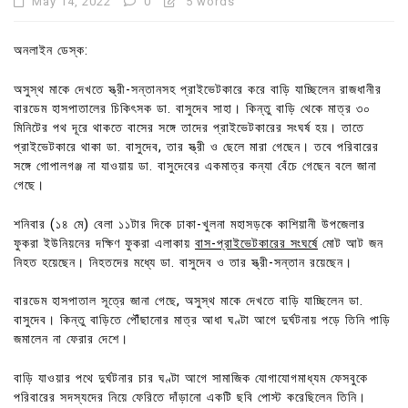
May 14, 2022
0
5 words
অনলাইন ডেস্ক:
অসুস্থ মাকে দেখতে স্ত্রী-সন্তানসহ প্রাইভেটকারে করে বাড়ি যাচ্ছিলেন রাজধানীর
বারডেম হাসপাতালের চিকিৎসক ডা. বাসুদেব সাহা। কিন্তু বাড়ি থেকে মাত্র ৩০
মিনিটের পথ দূরে থাকতে বাসের সঙ্গে তাদের প্রাইভেটকারের সংঘর্ষ হয়। তাতে
প্রাইভেটকারে থাকা ডা. বাসুদেব, তার স্ত্রী ও ছেলে মারা গেছেন। তবে পরিবারের
সঙ্গে গোপালগঞ্জ না যাওয়ায় ডা. বাসুদেবের একমাত্র কন্যা বেঁচে গেছেন বলে জানা
গেছে।
শনিবার (১৪ মে) বেলা ১১টার দিকে ঢাকা-খুলনা মহাসড়কে কাশিয়ানী উপজেলার
ফুকরা ইউনিয়নের দক্ষিণ ফুকরা এলাকায়
বাস-প্রাইভেটকারের সংঘর্ষে
মোট আট জন
নিহত হয়েছেন। নিহতদের মধ্যে ডা. বাসুদেব ও তার স্ত্রী-সন্তান রয়েছেন।
বারডেম হাসপাতাল সূত্রে জানা গেছে, অসুস্থ মাকে দেখতে বাড়ি যাচ্ছিলেন ডা.
বাসুদেব। কিন্তু বাড়িতে পৌঁছানোর মাত্র আধা ঘণ্টা আগে দুর্ঘটনায় পড়ে তিনি পাড়ি
জমালেন না ফেরার দেশে।
বাড়ি যাওয়ার পথে দুর্ঘটনার চার ঘণ্টা আগে সামাজিক যোগাযোগমাধ্যম ফেসবুকে
পরিবারের সদস্যদের নিয়ে ফেরিতে দাঁড়ানো একটি ছবি পোস্ট করেছিলেন তিনি।