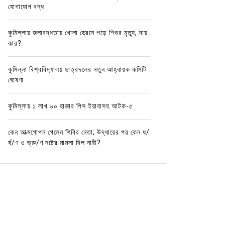
যোগাযোগ বন্ধ
কুমিল্লায় জলাবদ্ধতায় খোলা ড্রেনে পড়ে শিশুর মৃত্যু, দায়
কার?
কুমিল্লা বিশ্ববিদ্যালয় ছাত্রদলের নতুন আহ্বায়ক কমিটি
ঘোষণা
কুমিল্লায় ১ লাখ ৬০ হাজার পিস ইয়াবাসহ আটক-৫
কেন আত্মগোপন গেলেন শিবির নেতা; উদ্ধারের পর কেন ধ/
র্ষ/ণ ও ভ্রু/ণ নষ্টের মামলা দিল নারী?