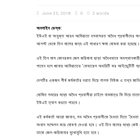
June 25, 2018
0
2 words
অনলাইন ডেস্ক:
ইউএই বা সংযুক্ত আরব আমিরাতে বসবাসরত অবৈধ প্রবাসীদের সাধারণ
আগস্ট থেকে তিন মাসের জন্য এই সাধারণ ক্ষমা ঘোষনা করা হয়েছে।
এই তিন মাস কোনরকম জেল জরিমানা ছাড়া অবৈধভাবে অবস্থানকারী
পাবেন বলে জানায় আমিরাতের ‘ফেডারেল অথরিটি ফর আইডেন্টিটি অ্যান
দেশটির একজন শীর্ষ কর্মকর্তার বরাত দিয়ে গালফ নিউজ এ তথ্য জান
In
Uncategorized
ঘোষিত সময়ের মধ্যে অবৈধ প্রবাসীরা চাইলে নামমাত্র ফি দিয়ে ত
ইউএই ত্যাগ করতে পারবে।
কুমিল্লা প্রেস ক্লাবের নির্বাচন আ
পদের জন্য ৩৩ জন প্রার্থী ভোটযুদ্ধ
এই কর্মকর্তা আরো জানান, সব অবৈধ প্রবাসীকে বৈধতা দিতে ‘বৈধতা নি
সংবাদ সম্মেলন করে ঘোষণা দেওয়া হবে। ওই তিন মাসের মধ্যে কেউ এ
July 30, 2026
0
3 words
তাকে জেল-জরিমানার মুখোমুখি হতে হবে।