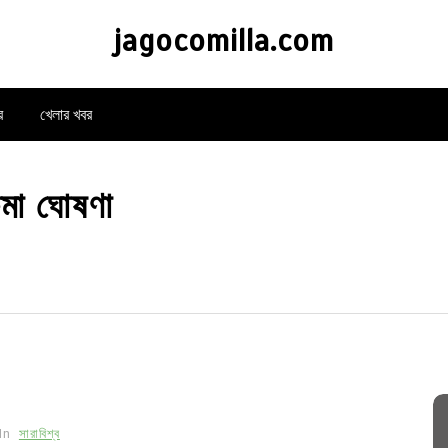
jagocomilla.com
র
খেলার খবর
ষমা ঘোষণা
In
সারাবিশ্ব