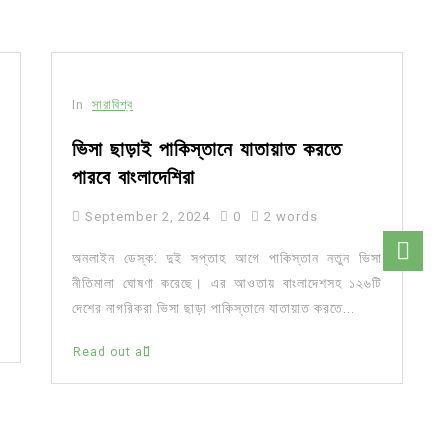
In
সারাবিশ্ব
ভিসা ছাড়াই পাকিস্তানে যাতায়াত করতে
পারবে বাংলাদেশিরা
September 2, 2024
0
2 words
অনলাইন ডেস্ক: দুই সপ্তাহ আগে পাকিস্তান নতুন ভিসা
নীতিমালা ঘোষণা করেছে। এর আওতায় বাংলাদেশসহ ১২৬টি
দেশের নাগরিকরা ভিসা ছাড়া পাকিস্তানে যাতায়াত করতে...
Read out all