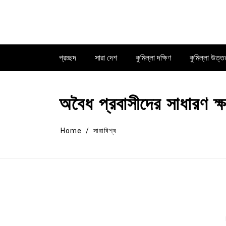
Skip
to
content
প্রচ্ছদ
সারা দেশ
কুমিল্লা দক্ষিণ
কুমিল্লা উত্ত
অবৈধ প্রবাসীদের সাধারণ ক্
Home
সারাবিশ্ব