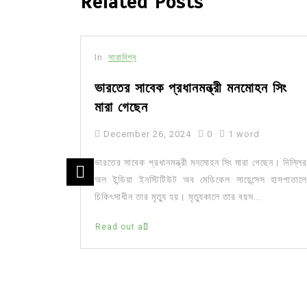
Related Posts
In
সারাবিশ্ব
ভারতের সাবেক প্রধানমন্ত্রী মনমোহন সিং
সহ নিহত
মারা গেছেন
December 26, 2024
0
1 word
ভারতের সাবেক প্রধানমন্ত্রী মনমোহন সিং মারা গেছেন। দিল্লির
জা ভূখণ্ডে
অল ইন্ডিয়া ইনস্টিটিউট অব মেডিকেল সায়েন্সেস হাসপাতালে
িস্তিনি নিহত
চিকিৎসাধীন তার মৃত্যু হয়। মৃত্যুকালে তার বয়স...
হিনীর ব্যাপক
Read out all