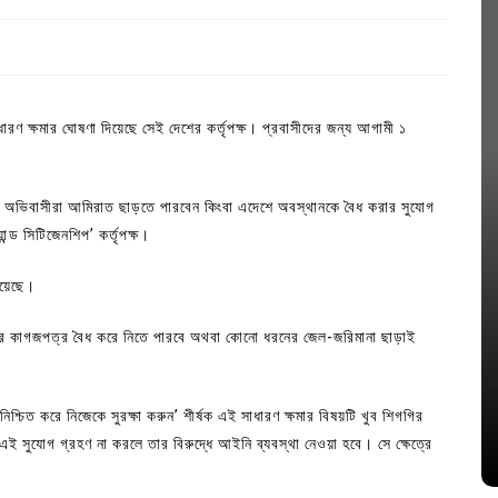
 ক্ষমার ঘোষণা দিয়েছে সেই দেশের কর্তৃপক্ষ। প্রবাসীদের জন্য আগামী ১
 অভিবাসীরা আমিরাত ছাড়তে পারবেন কিংবা এদেশে অবস্থানকে বৈধ করার সুযোগ
্ড সিটিজেনশিপ’ কর্তৃপক্ষ।
িয়েছে।
In
Uncategorized
াদের কাগজপত্র বৈধ করে নিতে পারবে অথবা কোনো ধরনের জেল-জরিমানা ছাড়াই
জ; ১৭টি
আদর্শ সমাজ বিনির্মাণে সহায়ক ভুমিকা রাখে
ে
ছাত্রসমাজ- প্রেসক্লাব সভাপতি
শ্চিত করে নিজেকে সুরক্ষা করুন’ শীর্ষক এই সাধারণ ক্ষমার বিষয়টি খুব শিগগির
ই সুযোগ গ্রহণ না করলে তার বিরুদ্ধে আইনি ব্যবস্থা নেওয়া হবে। সে ক্ষেত্রে
August 6, 2026
0