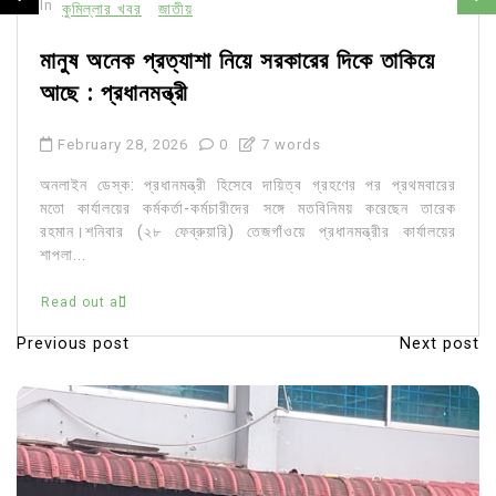
In
কুমিল্লার খবর
জাতীয়
মানুষ অনেক প্রত্যাশা নিয়ে সরকারের দিকে তাকিয়ে
আছে : প্রধানমন্ত্রী
February 28, 2026
0
7 words
অনলাইন ডেস্ক: প্রধানমন্ত্রী হিসেবে দায়িত্ব গ্রহণের পর প্রথমবারের
মতো কার্যালয়ের কর্মকর্তা-কর্মচারীদের সঙ্গে মতবিনিময় করেছেন তারেক
রহমান।শনিবার (২৮ ফেব্রুয়ারি) তেজগাঁওয়ে প্রধানমন্ত্রীর কার্যালয়ের
শাপলা...
Read out all
Previous post
Next post
P
o
s
t
n