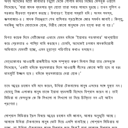
অন্য অনেকের মতো কানাডার টরন্টো থেকে গোলাম কবির নিজের ফেসবুক ওয়ালে
লিখেছেন, ‘যারা মাদক ব্যবসার মূল হোতা তারা সবার সামনে ঘুরছে। তখন পুলিশ ও
সরকার নীরবতা প্রকাশ করছে। উদাহরণ: ইয়াবা সম্রাট বদি। সংসদ সদস্য,
কক্সবাজার-৪। মাদক নিয়ন্ত্রণে শেখ হাসিনার প্রচেষ্টাকে জোর সমর্থন জানাই। কিন্তু,
সবকিছু আইন মোতাবেক হোক, নিরীহ কোনো মানুষকে যেন হত্যা করা না হয়।’
বিগত কয়েক দিনে নেটিজেনরা এভাবে যেমন বদিকে ‘ইয়াবার গডফাদার’ আখ্যায়িত
করে গ্রেফতার ও শাস্তি দাবি করছেন। তেমনি, অনেকেই চলমান মাদকবিরোধী
অভিযানে যেমনটি হচ্ছে, এমন চূড়ান্ত পরিণতির কথাও বলছেন।
নেত্রকোনার আওয়ামী রাজনীতির সঙ্গে সম্পৃক্ত করুণ দিলাল মিয়া তার ফেসবুকে
লিখেছেন, ‘একটা বদিকে ক্রসফায়ার দিলে আওয়ামী লীগের কোনো ক্ষতি হবে না বরং
ভাবমূর্তি উজ্জল হবে। বদিকে ক্রসফায়ারে দেয়া হোক।’
তবে আব্দুর রহমান বদি মনে করেন, উখিয়া টেকনাফের মানুষ এসবের সঙ্গে যুক্ত নন।
যেহেতু নিজ এলাকার মানুষ তাকে ইয়াবা ব্যবসায়ী হিসেবে বিশ্বাস করেন না। তাই
মিডিয়া বা ফেসবুকে কে কি লিখলো না লিখলো তা নিয়ে চিন্তিত নন এই আইন
প্রণেতা।
সোশ্যাল মিডিয়ার ট্রল বিষয়ে আব্দুর রহমান বদি জানান, আমার অনুভূতি আছে।
আমাকে উখিয়া টেকনাফের মানুষ ভোট দিয়ে এমপি বানাইছে। সোশ্যাল মিডিয়ায় যা
হচ্ছে, তা উখিয়া টেকনাফের মানুষ বিশ্বাস করে কিনা? যারা আমাকে বিশ্বাস করে