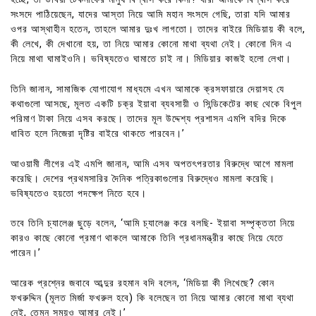
সংসদে পাঠিয়েছেন, যাদের আস্তা নিয়ে আমি মহান সংসদে গেছি, তারা যদি আমার
ওপর আস্থাহীন হতেন, তাহলে আমার দুঃখ লাগতো। তাদের বাইরে মিডিয়ায় কী বলে,
কী লেখে, কী দেখানো হয়, তা নিয়ে আমার কোনো মাথা ব্যথা নেই। কোনো দিন এ
নিয়ে মাথা ঘামাইওনি। ভবিষ্যতেও ঘামাতে চাই না। মিডিয়ার কাজই হলো লেখা।
তিনি জানান, সামাজিক যোগাযোগ মাধ্যমে এখন আমাকে ক্রসফায়ারে দেয়াসহ যে
কথাগুলো আসছে, মূলত একটি চক্র ইয়াবা ব্যবসায়ী ও সিন্ডিকেটের কাছ থেকে বিপুল
পরিমাণ টাকা নিয়ে এসব করছে। তাদের মূল উদ্দেশ্য প্রশাসন এমপি বদির দিকে
ধাবিত হলে নিজেরা দৃষ্টির বাইরে থাকতে পারবেন।’
আওয়ামী লীগের এই এমপি জানান, আমি এসব অপতৎপরতার বিরুদ্ধে আগে মামলা
করেছি। দেশের প্রথমসারির দৈনিক পত্রিকাগুলোর বিরুদ্ধেও মামলা করেছি।
ভবিষ্যতেও হয়তো পদক্ষেপ নিতে হবে।
তবে তিনি চ্যালেঞ্জ ছুড়ে বলেন, ‘আমি চ্যালেঞ্জ করে বলছি- ইয়াবা সম্পৃক্ততা নিয়ে
কারও কাছে কোনো প্রমাণ থাকলে আমাকে তিনি প্রধানমন্ত্রীর কাছে নিয়ে যেতে
পারেন।’
আরেক প্রশ্নের জবাবে আব্দুর রহমান বদি বলেন, ‘মিডিয়া কী লিখেছে? কোন
ফখরুদ্দিন (মূলত মির্জা ফখরুল হবে) কি বলেছেন তা নিয়ে আমার কোনো মাথা ব্যথা
নেই, তেমন সময়ও আমার নেই।’