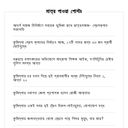
মাত্র পাওয়া পোস্টঃ
আদর্শ সমাজ বিনির্মাণে সহায়ক ভুমিকা রাখে ছাত্রসমাজ- প্রেসক্লাব
সভাপতি
কুমিল্লা প্রেস ক্লাবের নির্বাচন আজ; ১৭টি পদের জন্য ৩৩ জন প্রার্থী
ভোটযুদ্ধে
বরুড়ায় বলাৎকারের অভিযোগে মাদ্রাসা শিক্ষক আটক, গণপিটুনির চেষ্টায়
পুলিশ সদস্য আহত
কুমিল্লায় চর দখল নিয়ে দুই গ্রামবাসীর মধ্যে টেটাযুদ্ধে নিহত ১,
আহত ২০
কুমিল্লার নবাগত জেলা প্রশাসক হলেন রোজী আক্তার
কুমিল্লায় একই সময় দুই ট্রেন বিকল-লাইনচ্যুত; যোগাযোগ বন্ধ
কুমিল্লায় জলাবদ্ধতায় খোলা ড্রেনে পড়ে শিশুর মৃত্যু, দায় কার?