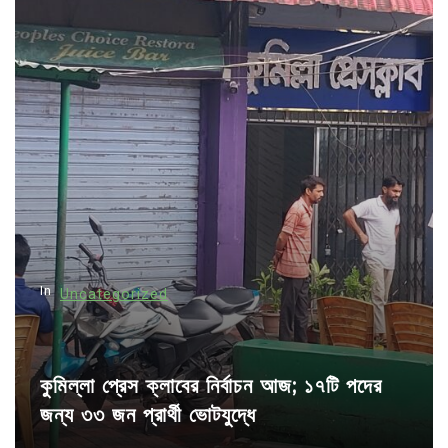
a
v
i
g
a
t
i
o
n
In
Uncategorized
কুমিল্লা প্রেস ক্লাবের নির্বাচন আজ; ১৭টি পদের
জন্য ৩৩ জন প্রার্থী ভোটযুদ্ধে