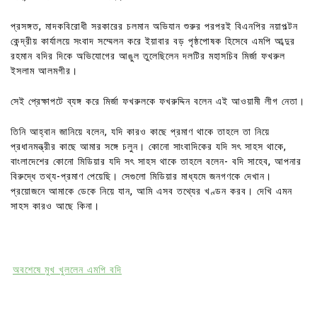
প্রসঙ্গত, মাদকবিরোধী সরকারের চলমান অভিযান শুরুর পরপরই বিএনপির নয়াপল্টন
কেন্দ্রীয় কার্যালয়ে সংবাদ সম্মেলন করে ইয়াবার বড় পৃষ্ঠপোষক হিসেবে এমপি আব্দুর
রহমান বদির দিকে অভিযোগের আঙুল তুলেছিলেন দলটির মহাসচিব মির্জা ফখরুল
ইসলাম আলমগীর।
সেই প্রেক্ষাপটে ব্যঙ্গ করে মির্জা ফখরুলকে ফখরুদ্দিন বলেন এই আওয়ামী লীগ নেতা।
তিনি আহ্বান জানিয়ে বলেন, যদি কারও কাছে প্রমাণ থাকে তাহলে তা নিয়ে
প্রধানমন্ত্রীর কাছে আমার সঙ্গে চলুন। কোনো সাংবাদিকের যদি সৎ সাহস থাকে,
বাংলাদেশের কোনো মিডিয়ার যদি সৎ সাহস থাকে তাহলে বলেন- বদি সাহেব, আপনার
বিরুদ্ধে তথ্য-প্রমাণ পেয়েছি। সেগুলো মিডিয়ার মাধ্যমে জনগণকে দেখান।
প্রয়োজনে আমাকে ডেকে নিয়ে যান, আমি এসব তথ্যের খণ্ডন করব। দেখি এমন
সাহস কারও আছে কিনা।
অবশেষে মুখ খুললেন এমপি বদি