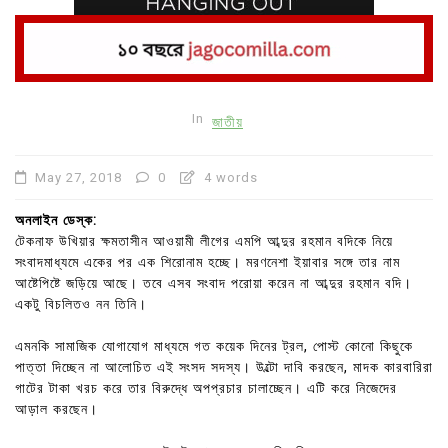
In
জাতীয়
May 27, 2018
0
4 words
অনলাইন ডেস্ক:
টেকনাফ উখিয়ার ক্ষমতাসীন আওয়ামী লীগের এমপি আব্দুর রহমান বদিকে নিয়ে
সংবাদমাধ্যমে একের পর এক শিরোনাম হচ্ছে। মরণনেশা ইয়াবার সঙ্গে তার নাম
আষ্টেপিষ্টে জড়িয়ে আছে। তবে এসব সংবাদ পরোয়া করেন না আব্দুর রহমান বদি।
একটু বিচলিতও নন তিনি।
এমনকি সামাজিক যোগাযোগ মাধ্যমে গত কয়েক দিনের ট্রল, পোস্ট কোনো কিছুকে
পাত্তা দিচ্ছেন না আলোচিত এই সংসদ সদস্য। উল্টো দাবি করছেন, মাদক কারবারিরা
গাটের টাকা খরচ করে তার বিরুদ্ধে অপপ্রচার চালাচ্ছেন। এটি করে নিজেদের
আড়াল করছেন।