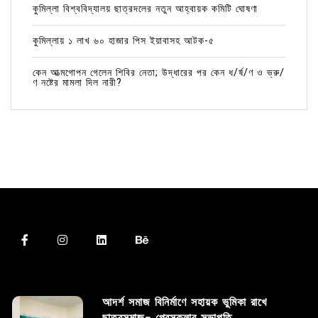
কুমিল্লা বিশ্ববিদ্যালয় ছাত্রদলের নতুন আহ্বায়ক কমিটি ঘোষণা
কুমিল্লায় ১ লাখ ৬০ হাজার পিস ইয়াবাসহ আটক-৫
কেন আত্মগোপন গেলেন শিবির নেতা; উদ্ধারের পর কেন ধ/র্ষ/ণ ও ভ্রু/
ণ নষ্টের মামলা দিল নারী?
আদর্শ সমাজ বিনির্মাণে সহায়ক ভুমিকা রাখে