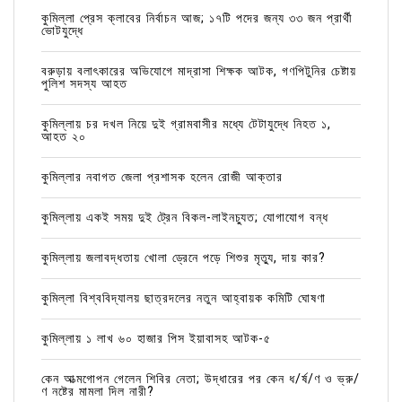
কুমিল্লা প্রেস ক্লাবের নির্বাচন আজ; ১৭টি পদের জন্য ৩৩ জন প্রার্থী
ভোটযুদ্ধে
বরুড়ায় বলাৎকারের অভিযোগে মাদ্রাসা শিক্ষক আটক, গণপিটুনির চেষ্টায়
পুলিশ সদস্য আহত
কুমিল্লায় চর দখল নিয়ে দুই গ্রামবাসীর মধ্যে টেটাযুদ্ধে নিহত ১,
আহত ২০
কুমিল্লার নবাগত জেলা প্রশাসক হলেন রোজী আক্তার
কুমিল্লায় একই সময় দুই ট্রেন বিকল-লাইনচ্যুত; যোগাযোগ বন্ধ
কুমিল্লায় জলাবদ্ধতায় খোলা ড্রেনে পড়ে শিশুর মৃত্যু, দায় কার?
কুমিল্লা বিশ্ববিদ্যালয় ছাত্রদলের নতুন আহ্বায়ক কমিটি ঘোষণা
কুমিল্লায় ১ লাখ ৬০ হাজার পিস ইয়াবাসহ আটক-৫
কেন আত্মগোপন গেলেন শিবির নেতা; উদ্ধারের পর কেন ধ/র্ষ/ণ ও ভ্রু/
ণ নষ্টের মামলা দিল নারী?