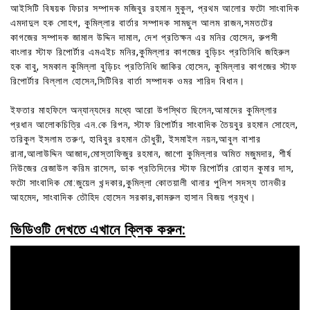
আইসিটি বিষয়ক ফিচার সম্পাদক মজিবুর রহমান মুকুল, প্রথম আলোর ফটো সাংবাদিক
এমদাদুল হক সোহগ, কুমিল্লার বার্তার সম্পাদক সামছুল আলম রাজন,সমতটের
কাগজের সম্পাদক জামাল উদ্দিন দামাল, দেশ প্রতিক্ষন এর মনির হোসেন, রুপসী
বাংলার স্টাফ রিপোর্টার এমএইচ মনির,কুমিল্লার কাগজের বুড়িচং প্রতিনিধি জহিরুল
হক বাবু, সমকাল কুমিল্লা বুড়িচং প্রতিনিধি জাকির হোসেন, কুমিল্লার কাগজের স্টাফ
রিপোর্টার বিল্লাল হোসেন,সিটিবির বার্তা সম্পাদক ওমর শারিদ বিধান।
ইফতার মাহফিলে অন্যান্যদের মধ্যে আরো উপস্থিত ছিলেন,আমাদের কুমিল্লার
প্রধান আলোকচিত্রি এন.কে রিপন, স্টাফ রিপোর্টার সাংবাদিক তৈয়বুর রহমান সোহেল,
তরিকুল ইসলাম তরুণ, হাবিবুর রহমান চৌধুরী, ইসমাইল নয়ন,আবুল বাশার
রানা,আলাউদ্দিন আজাদ,মোস্তাফিজুর রহমান, জাগো কুমিল্লার অমিত মজুমদার, শীর্ষ
নিউজের রেজাউল করিম রাসেল, ডাক প্রতিদিনের স্টাফ রিপোর্টার রোহান কুমার দাস,
ফটো সাংবাদিক মো:জুয়েল খন্দকার,কুমিল্লা কোতয়ালী থানার পুলিশ সদস্য তানভীর
আহমেদ, সাংবাদিক তৌহিদ হোসেন সরকার,কামরুল হাসান বিজয় প্রমূখ।
ভিডিওটি দেখতে এখানে ক্লিক করুন: