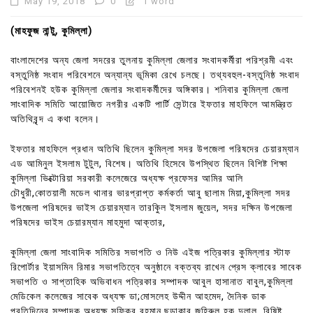
May 19, 2018
0
1 word
(মাহফুজ নান্টু, কুমিল্লা)
বাংলাদেশের অন্য জেলা সদরের তুলনায় কুমিল্লা জেলার সংবাদকর্মীরা পরিশ্রমী এবং
বস্তুনিষ্ঠ সংবাদ পরিবেশনে অন্যান্য ভূমিকা রেখে চলছে। তথ্যবহুল-বস্তুনিষ্ঠ সংবাদ
পরিবেশনই হউক কুমিল্লা জেলার সংবাদকর্মীদের অঙ্গিকার। শনিবার কুমিল্লা জেলা
সাংবাদিক সমিতি আয়োজিত নগরীর একটি পার্টি সেন্টারে ইফতার মাহফিলে আমন্ত্রিত
অতিথিবৃন্দ এ কথা বলেন।
ইফতার মাহফিলে প্রধান অতিথি ছিলেন কুমিল্লা সদর উপজেলা পরিষদের চেয়ারম্যান
এড আমিনুল ইসলাম টুটুল, বিশেষ। অতিথি হিসেবে উপস্থিত ছিলেন বিশিষ্ট শিক্ষা
কুমিল্লা ভিক্টোরিয়া সরকারী কলেজেরে অধ্যক্ষ প্রফেসর আমির আলি
চৌধুরী,কোতয়ালী মডেল থানার ভারপ্রাপ্ত কর্মকর্তা আবু ছালাম মিয়া,কুমিল্লা সদর
উপজেলা পরিষদের ভাইস চেয়ারম্যান তারকিুল ইসলাম জুয়েল, সদর দক্ষিন উপজেলা
পরিষদের ভাইস চেয়ারম্যান মাহমুদা আক্তার,
কুমিল্লা জেলা সাংবাদিক সমিতির সভাপতি ও নিউ এইজ পত্রিকার কুমিল্লার স্টাফ
রিপোর্টার ইয়াসমিন রিমার সভাপতিত্বে অনুষ্ঠানে বক্তব্য রাখেন প্রেস ক্লাবের সাবেক
সভাপতি ও সাপ্তাহিক অভিবাধন পত্রিকার সম্পাদক আবুল হাসানাত বাবুল,কুমিল্লা
মেডিকেল কলেজের সাবেক অধ্যক্ষ ডা;মোসলেহ উদ্দীন আহমেদ, দৈনিক ডাক
প্রতিদিনের সম্পাদক অধ্যক্ষ সফিকুর রহমান,ছড়াকার জহিরুল হক দুলাল, বিষিষ্ট