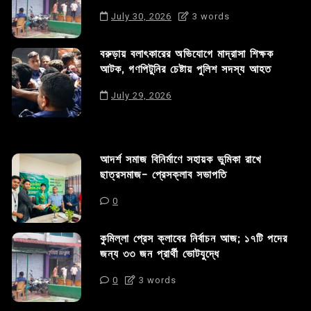
July 30, 2026
3 words
বরুড়ায় বলাৎকারের অভিযোগে মাদ্রাসা শিক্ষক
আটক, গণপিটুনির চেষ্টায় পুলিশ সদস্য আহত
July 29, 2026
আদর্শ সমাজ বিনির্মাণে সহায়ক ভুমিকা রাখে
ছাত্রসমাজ- প্রেসক্লাব সভাপতি
0
কুমিল্লা প্রেস ক্লাবের নির্বাচন আজ; ১৭টি পদের
জন্য ৩৩ জন প্রার্থী ভোটযুদ্ধে
0
3 words