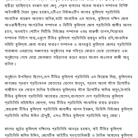
ক্রীড়া ব্যক্তিত্ব বদরুল হুদা জেনু ,প্রেস ক্লাবের সাবেক সাধারণ সম্পাদক বিশিষ্ট
আইনজীবী সৈয়দ নুরুর রহমান,এটিএন নিউজএটিন বাংলার কুমিল্লা প্রতিনিধি
সাংবাদিক খায়রুল আহসান মানিক,ফটো সাংবাদিক এম সাদেক, কুমিল্লা দক্ষিন জেলা
আওয়ামীলীগের সাংগঠনিক সম্পাদক ও বিটিবি কুমিল্লা জেলা প্রতিনিধি জাঙ্গীর আলম
রতন, অনলাইন পোর্টাল সিটিভি নিউজের সম্পাদক ওমর ফারুকী তাপস,শিরোনাম
সম্পাদক নিতিশ সাহা,একুশে টিভির কুমিল্লা প্রতিনিধি হুমায়ুন কবির রনি,সাংবাদিক
সমিতি কুমিল্লা জেলা শাখার সাধারণ সম্পাদক ও মানবকন্ঠ কুমিল্লা জেলার প্রতিনিধি
শাহাজাদা এমরানের সঞ্চালনায় অনুষ্ঠানের শুরু পবিত্র কোরান থেকে তেলোয়াত এবং
অনুষ্ঠানের শেষে দোয়া মোনাজাত পরিচালনা করেন করেন সাংবাদ মাওলানা কাজী আবু
হানিফ।
অনুষ্ঠানে উপস্থিত ছিলেন,দেশ টিভির কুমিল্লা প্রতিনিধি এম ফিরোজ মিয়া, কুমিল্লার
কাগজের প্রধান প্রতিবেদক মোতাহের হোসেন মাহবুব, প্রথম আলো স্টাফ রিপোর্টার
গাজীউল হক সোহাগ দৈনিক ইনকিলাব কুমিল্লার স্টাফ রিপোর্টার সাদিক মামুন,বৈশাখি
টিভির কুমিল্লা প্রতিনিধি আনোয়ার হোসেন,বাংলাদেশ দেশ প্রতিদিনের কুমিল্লা
প্রতিনিধি মহিউদ্দিন মোল্লা, সময় টিভির প্রতিনিধি সাংবাদিক বাহার রায়হান
,মাছরাঙ্গা টিভির কুমিল্লা প্রতিনিধি জাহাঙ্গীর আলম ইমরুল, ডিবিসি নিউজের কুমিল্লা
প্রতিনিধি নাসির উদ্দিন চৌধুরী, এসএ টিভির কুমিল্লা প্রতিনিধি আবু মোছা।
কালের কন্ঠের কুমিল্লা দক্ষিনের প্রতিনিধি আবদুর রহমান, মাই টিভির কুমিল্লা
প্রতিনিধি জসিম উদ্দিন, জেনেটিক আইটির স্বত্তাধিকারী ও দৈনিক আমাদের কুমিল্লা