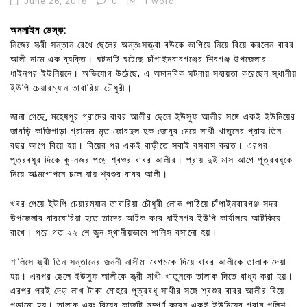
June 26, 2018
0
1 word
অনলাইন ডেস্ক:
নিজের স্ত্রী সন্তান রেখে ছেলের অন্তঃসত্ত্বা বউকে ভাগিয়ে নিয়ে বিয়ে করলেন বাবর
আলী নামে এক ব্যক্তি। ঘটনাটি ঘটেছে চাঁপাইনবাবগঞ্জের শিবগঞ্জ উপজেলার
ধাইনগর ইউনিয়নে। অভিযোগ উঠেছে, এ অমানবিক ঘটনায় সহায়তা করেছেন স্থানীয়
ইউপি চেয়ারম্যান তাবারিয়া চৌধুরী।
জানা গেছে, মহেষপুর গ্রামের বাবর আলীর ছেলে ইউসুফ আলীর সঙ্গে একই ইউনিয়ের
জাবড়ি কাজিপাড়া গ্রামের মৃত জোবদুল হক জোবুর মেয়ে সাথী খাতুনের প্রায় তিন
বছর আগে বিয়ে হয়। বিয়ের পর একই বাড়ীতে সবাই বসবাস করত। এরপর
পূত্রবধূর দিকে কু-নজর পড়ে শ্বশুর বাবর আলীর। প্রায় দুই মাস আগে পূত্রবধূকে
নিয়ে আত্মগোপনে চলে যায় শ্বশুর বাবর আলী।
খবর পেয়ে ইউপি চেয়ারম্যান তাবারিয়া চৌধুরী লোক পাঠিয়ে চাঁপাইনবাবগঞ্জ সদর
উপজেলার বারঘোরিয়া হতে তাদের আটক করে ধাইনগর ইউপি কার্যালয়ে আটকিয়ে
রাখে। পরে গত ২২ শে জুন স্থানীয়ভাবে শালিস বসানো হয়।
শালিসে স্ত্রী তিন সন্তানের জননী নাসীমা বেগমকে দিয়ে বাবর আলীকে তালাক দেয়া
হয়। এরপর ছেলে ইউসুফ আলীকে স্ত্রী সাথী খাতুনকে তালাক দিতে বাধ্য করা হয়।
এরপর পরই দেড় লাখ টাকা মোহরে পূত্রবধূ সাথীর সঙ্গে শ্বশুর বাবর আলীর বিয়ে
পড়ানো হয়। তালাক এবং বিয়ের কাজটি সম্পূর্ণ করেন একই ইউনিয়ের গ্রাম পুলিশ