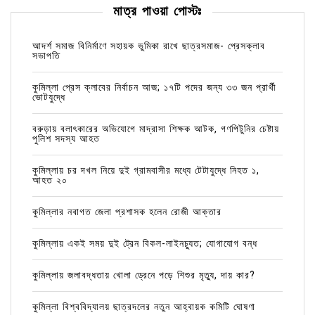
মাত্র পাওয়া পোস্টঃ
আদর্শ সমাজ বিনির্মাণে সহায়ক ভুমিকা রাখে ছাত্রসমাজ- প্রেসক্লাব
সভাপতি
কুমিল্লা প্রেস ক্লাবের নির্বাচন আজ; ১৭টি পদের জন্য ৩৩ জন প্রার্থী
ভোটযুদ্ধে
বরুড়ায় বলাৎকারের অভিযোগে মাদ্রাসা শিক্ষক আটক, গণপিটুনির চেষ্টায়
পুলিশ সদস্য আহত
কুমিল্লায় চর দখল নিয়ে দুই গ্রামবাসীর মধ্যে টেটাযুদ্ধে নিহত ১,
আহত ২০
কুমিল্লার নবাগত জেলা প্রশাসক হলেন রোজী আক্তার
কুমিল্লায় একই সময় দুই ট্রেন বিকল-লাইনচ্যুত; যোগাযোগ বন্ধ
কুমিল্লায় জলাবদ্ধতায় খোলা ড্রেনে পড়ে শিশুর মৃত্যু, দায় কার?
কুমিল্লা বিশ্ববিদ্যালয় ছাত্রদলের নতুন আহ্বায়ক কমিটি ঘোষণা