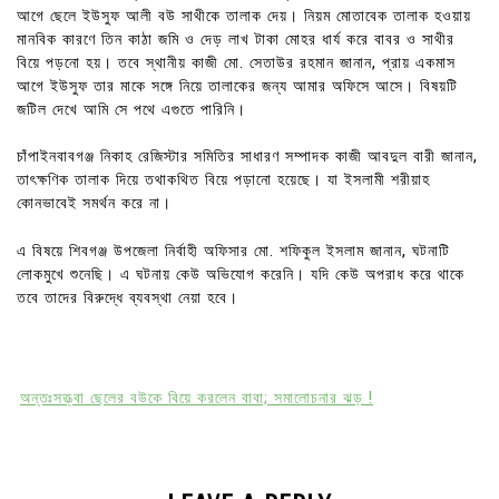
আগে ছেলে ইউসুফ আলী বউ সাথীকে তালাক দেয়। নিয়ম মোতাবেক তালাক হওয়ায়
মানবিক কারণে তিন কাঠা জমি ও দেড় লাখ টাকা মোহর ধার্য করে বাবর ও সাথীর
বিয়ে পড়নো হয়। তবে স্থানীয় কাজী মো. সেতাউর রহমান জানান, প্রায় একমাস
আগে ইউসুফ তার মাকে সঙ্গে নিয়ে তালাকের জন্য আমার অফিসে আসে। বিষয়টি
জটিল দেখে আমি সে পথে এগুতে পারিনি।
চাঁপাইনবাবগঞ্জ নিকাহ রেজিস্টার সমিতির সাধারণ সম্পাদক কাজী আবদুল বারী জানান,
তাৎক্ষণিক তালাক দিয়ে তথাকথিত বিয়ে পড়ানো হয়েছে। যা ইসলামী শরীয়াহ
কোনভাবেই সমর্থন করে না।
এ বিষয়ে শিবগঞ্জ উপজেলা নির্বাহী অফিসার মো. শফিকুল ইসলাম জানান, ঘটনাটি
লোকমুখে শুনেছি। এ ঘটনায় কেউ অভিযোগ করেনি। যদি কেউ অপরাধ করে থাকে
তবে তাদের বিরুদ্ধে ব্যবস্থা নেয়া হবে।
অন্তঃসত্ত্বা ছেলের বউকে বিয়ে করলেন বাবা; সমালোচনার ঝড় !