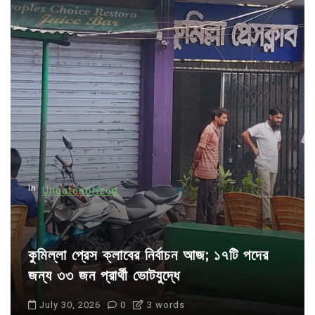
a
v
i
g
a
t
i
o
n
In
Uncategorized
কুমিল্লা প্রেস ক্লাবের নির্বাচন আজ; ১৭টি পদের
জন্য ৩৩ জন প্রার্থী ভোটযুদ্ধে
July 30, 2026
0
3 words