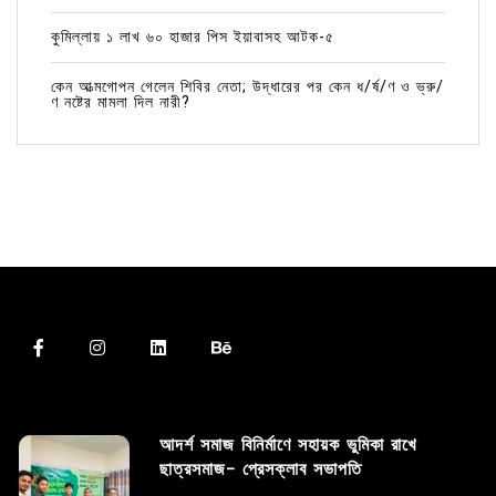
কুমিল্লায় ১ লাখ ৬০ হাজার পিস ইয়াবাসহ আটক-৫
কেন আত্মগোপন গেলেন শিবির নেতা; উদ্ধারের পর কেন ধ/র্ষ/ণ ও ভ্রু/
ণ নষ্টের মামলা দিল নারী?
আদর্শ সমাজ বিনির্মাণে সহায়ক ভুমিকা রাখে
ছাত্রসমাজ- প্রেসক্লাব সভাপতি