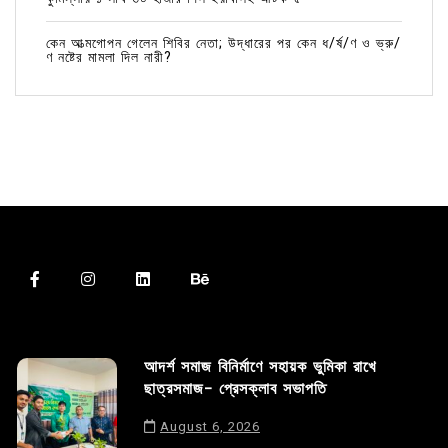
কেন আত্মগোপন গেলেন শিবির নেতা; উদ্ধারের পর কেন ধ/র্ষ/ণ ও ভ্রু/
ণ নষ্টের মামলা দিল নারী?
আদর্শ সমাজ বিনির্মাণে সহায়ক ভুমিকা রাখে
ছাত্রসমাজ- প্রেসক্লাব সভাপতি
August 6, 2026