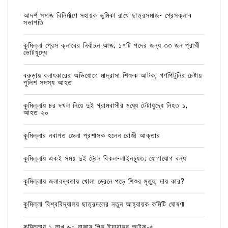
আদর্শ সমাজ বিনির্মাণে সহায়ক ভুমিকা রাখে ছাত্রসমাজ- প্রেসক্লাব
সভাপতি
কুমিল্লা প্রেস ক্লাবের নির্বাচন আজ; ১৭টি পদের জন্য ৩৩ জন প্রার্থী
ভোটযুদ্ধে
বরুড়ায় বলাৎকারের অভিযোগে মাদ্রাসা শিক্ষক আটক, গণপিটুনির চেষ্টায়
পুলিশ সদস্য আহত
কুমিল্লায় চর দখল নিয়ে দুই গ্রামবাসীর মধ্যে টেটাযুদ্ধে নিহত ১,
আহত ২০
কুমিল্লার নবাগত জেলা প্রশাসক হলেন রোজী আক্তার
কুমিল্লায় একই সময় দুই ট্রেন বিকল-লাইনচ্যুত; যোগাযোগ বন্ধ
কুমিল্লায় জলাবদ্ধতায় খোলা ড্রেনে পড়ে শিশুর মৃত্যু, দায় কার?
কুমিল্লা বিশ্ববিদ্যালয় ছাত্রদলের নতুন আহ্বায়ক কমিটি ঘোষণা
কুমিল্লায় ১ লাখ ৬০ হাজার পিস ইয়াবাসহ আটক-৫