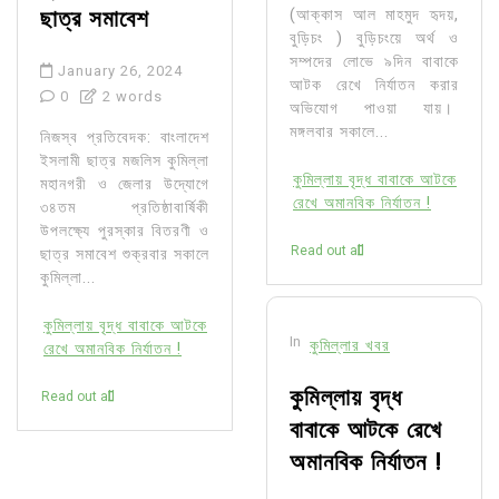
ছাত্র সমাবেশ
(আক্কাস আল মাহমুদ হৃদয়,
বুড়িচং ) বুড়িচংয়ে অর্থ ও
সম্পদের লোভে ৯দিন বাবাকে
January 26, 2024
আটক রেখে নির্যাতন করার
0
2 words
অভিযোগ পাওয়া যায়।
মঙ্গলবার সকালে...
নিজস্ব প্রতিবেদক: বাংলাদেশ
ইসলামী ছাত্র মজলিস কুমিল্লা
কুমিল্লায় বৃদ্ধ বাবাকে আটকে
মহানগরী ও জেলার উদ্যোগে
রেখে অমানবিক নির্যাতন !
৩৪তম প্রতিষ্ঠাবার্ষিকী
উপলক্ষ্যে পুরস্কার বিতরণী ও
Read out all
ছাত্র সমাবেশ শুক্রবার সকালে
কুমিল্লা...
কুমিল্লায় বৃদ্ধ বাবাকে আটকে
In
কুমিল্লার খবর
রেখে অমানবিক নির্যাতন !
কুমিল্লায় বৃদ্ধ
Read out all
বাবাকে আটকে রেখে
অমানবিক নির্যাতন !