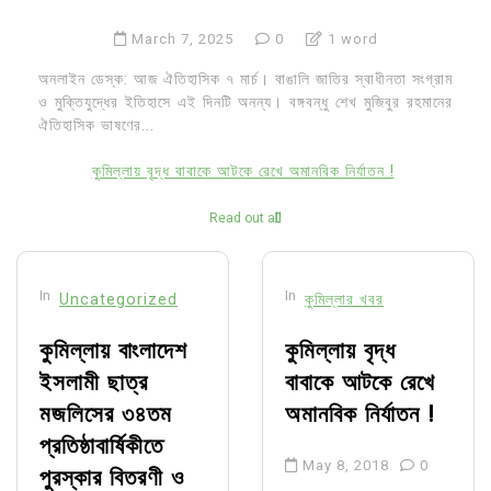
March 7, 2025
0
1 word
অনলাইন ডেস্ক: আজ ঐতিহাসিক ৭ মার্চ। বাঙালি জাতির স্বাধীনতা সংগ্রাম
ও মুক্তিযুদ্ধের ইতিহাসে এই দিনটি অনন্য। বঙ্গবন্ধু শেখ মুজিবুর রহমানের
ঐতিহাসিক ভাষণের...
কুমিল্লায় বৃদ্ধ বাবাকে আটকে রেখে অমানবিক নির্যাতন !
Read out all
In
In
Uncategorized
কুমিল্লার খবর
কুমিল্লায় বাংলাদেশ
কুমিল্লায় বৃদ্ধ
ইসলামী ছাত্র
বাবাকে আটকে রেখে
মজলিসের ৩৪তম
অমানবিক নির্যাতন !
প্রতিষ্ঠাবার্ষিকীতে
May 8, 2018
0
পুরস্কার বিতরণী ও