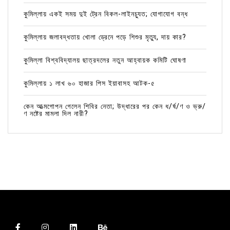
কুমিল্লায় একই সময় দুই ট্রেন বিকল-লাইনচ্যুত; যোগাযোগ বন্ধ
কুমিল্লায় জলাবদ্ধতায় খোলা ড্রেনে পড়ে শিশুর মৃত্যু, দায় কার?
কুমিল্লা বিশ্ববিদ্যালয় ছাত্রদলের নতুন আহ্বায়ক কমিটি ঘোষণা
কুমিল্লায় ১ লাখ ৬০ হাজার পিস ইয়াবাসহ আটক-৫
কেন আত্মগোপন গেলেন শিবির নেতা; উদ্ধারের পর কেন ধ/র্ষ/ণ ও ভ্রু/
ণ নষ্টের মামলা দিল নারী?