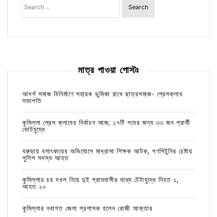
for:
মাত্র পাওয়া পোস্টঃ
আদর্শ সমাজ বিনির্মাণে সহায়ক ভুমিকা রাখে ছাত্রসমাজ- প্রেসক্লাব
সভাপতি
কুমিল্লা প্রেস ক্লাবের নির্বাচন আজ; ১৭টি পদের জন্য ৩৩ জন প্রার্থী
ভোটযুদ্ধে
বরুড়ায় বলাৎকারের অভিযোগে মাদ্রাসা শিক্ষক আটক, গণপিটুনির চেষ্টায়
পুলিশ সদস্য আহত
কুমিল্লায় চর দখল নিয়ে দুই গ্রামবাসীর মধ্যে টেটাযুদ্ধে নিহত ১,
আহত ২০
কুমিল্লার নবাগত জেলা প্রশাসক হলেন রোজী আক্তার