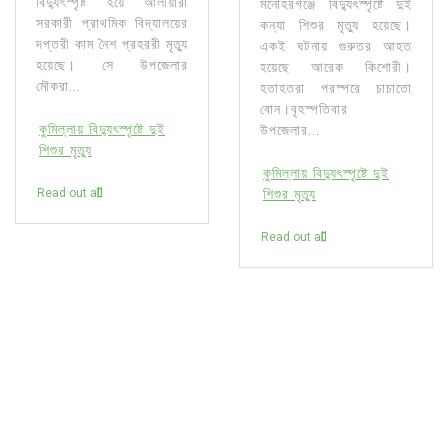
বিদ্যুৎস্পৃষ্ট হয়ে আলীয়ারা
মনোহরগঞ্জে বিদ্যুৎস্পৃষ্টে দুই
সরকারী প্রাথমিক বিদ্যালয়ের
কন্যা শিশুর মৃত্যু হয়েছে।
দপ্তরী কাম নৈশ প্রহররী মৃত্যু
একই ঘটনায় গুরুতর আহত
হয়েছে। সে উপজেলার
হয়েছে আরেক কিশোরী।
মৌকরা...
হতাহতরা পরস্পরে চাচাতো
বোন।বৃহস্পতিবার
কুমিল্লায় বিদ্যুৎস্পৃষ্টে দুই
উপজেলার...
শিশুর মৃত্যু
কুমিল্লায় বিদ্যুৎস্পৃষ্টে দুই
Read out all
শিশুর মৃত্যু
Read out all