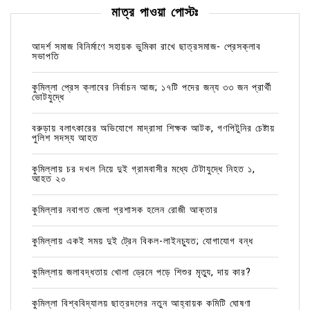
মাত্র পাওয়া পোস্টঃ
আদর্শ সমাজ বিনির্মাণে সহায়ক ভুমিকা রাখে ছাত্রসমাজ- প্রেসক্লাব
সভাপতি
কুমিল্লা প্রেস ক্লাবের নির্বাচন আজ; ১৭টি পদের জন্য ৩৩ জন প্রার্থী
ভোটযুদ্ধে
বরুড়ায় বলাৎকারের অভিযোগে মাদ্রাসা শিক্ষক আটক, গণপিটুনির চেষ্টায়
পুলিশ সদস্য আহত
কুমিল্লায় চর দখল নিয়ে দুই গ্রামবাসীর মধ্যে টেটাযুদ্ধে নিহত ১,
আহত ২০
কুমিল্লার নবাগত জেলা প্রশাসক হলেন রোজী আক্তার
কুমিল্লায় একই সময় দুই ট্রেন বিকল-লাইনচ্যুত; যোগাযোগ বন্ধ
কুমিল্লায় জলাবদ্ধতায় খোলা ড্রেনে পড়ে শিশুর মৃত্যু, দায় কার?
কুমিল্লা বিশ্ববিদ্যালয় ছাত্রদলের নতুন আহ্বায়ক কমিটি ঘোষণা