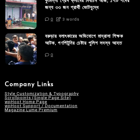
কুমিল্লা প্রেস ক্লাবের নির্বাচন আজ; ১৭টি পদের
জন্য ৩৩ জন প্রার্থী ভোটযুদ্ধে
0
3 words
বরুড়ায় বলাৎকারের অভিযোগে মাদ্রাসা শিক্ষক
আটক, গণপিটুনির চেষ্টায় পুলিশ সদস্য আহত
0
Company Links
Style Customization & Typography
Scrollpoints (Single Page Site)
wpHoot Home Page
wpHoot Support / Documentation
Magazine Lume Premium