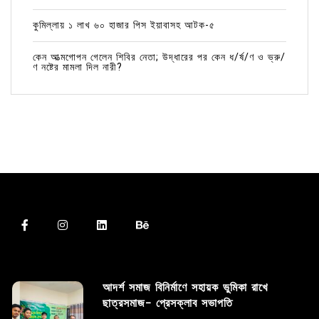
কুমিল্লায় ১ লাখ ৬০ হাজার পিস ইয়াবাসহ আটক-৫
কেন আত্মগোপন গেলেন শিবির নেতা; উদ্ধারের পর কেন ধ/র্ষ/ণ ও ভ্রু/
ণ নষ্টের মামলা দিল নারী?
আদর্শ সমাজ বিনির্মাণে সহায়ক ভুমিকা রাখে
ছাত্রসমাজ- প্রেসক্লাব সভাপতি