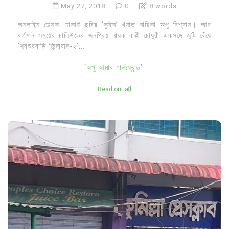
May 27, 2018
0
8 words
অনলাইন ডেস্ক: ঢাকাই ছবির ‘কুইন’ খ্যাত নায়িকা অপু বিশ্বাস। আর
বর্তমান সময়ের ঢালিউডের জনপ্রিয় নায়ক বাপ্পী চৌধুরী একসঙ্গে জুটি বেঁধে
‘শ্বশুরবাড়ি জিন্দাবাদ-২’...
‘অপু আমার গার্লফ্রেন্ড’
Read out all