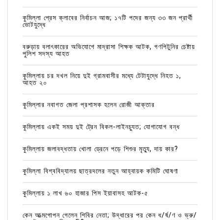
কুমিল্লা প্রেস ক্লাবের নির্বাচন আজ; ১৭টি পদের জন্য ৩৩ জন প্রার্থী
ভোটযুদ্ধে
বরুড়ায় বলাৎকারের অভিযোগে মাদ্রাসা শিক্ষক আটক, গণপিটুনির চেষ্টায়
পুলিশ সদস্য আহত
কুমিল্লায় চর দখল নিয়ে দুই গ্রামবাসীর মধ্যে টেটাযুদ্ধে নিহত ১,
আহত ২০
কুমিল্লার নবাগত জেলা প্রশাসক হলেন রোজী আক্তার
কুমিল্লায় একই সময় দুই ট্রেন বিকল-লাইনচ্যুত; যোগাযোগ বন্ধ
কুমিল্লায় জলাবদ্ধতায় খোলা ড্রেনে পড়ে শিশুর মৃত্যু, দায় কার?
কুমিল্লা বিশ্ববিদ্যালয় ছাত্রদলের নতুন আহ্বায়ক কমিটি ঘোষণা
কুমিল্লায় ১ লাখ ৬০ হাজার পিস ইয়াবাসহ আটক-৫
কেন আত্মগোপন গেলেন শিবির নেতা; উদ্ধারের পর কেন ধ/র্ষ/ণ ও ভ্রু/