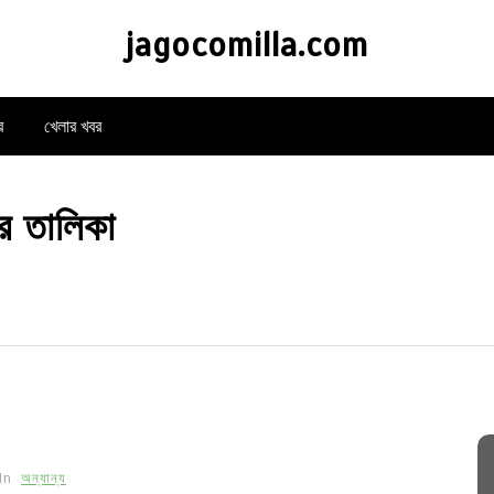
jagocomilla.com
র
খেলার খবর
ের তালিকা
In
অন্যান্য