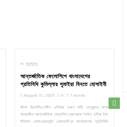
In
অন্যান্য
আন্তর্জাতিক ফেলোশিপে বাংলাদেশের
প্রতিনিধি কুমিল্লার সুমাইয়া বিনতে হোসাইনী
August 31, 2025
0
7 words
স্টাফ রিপোর্টার,দক্ষিণ এশিয়ার তরুণ নারী নেতৃবৃন্দের জন্য
আয়োজিত আন্তর্জাতিক ফেলোশিপ প্রোগ্রাম ‘সাউথ এশিয়া ইয়ং
উইমেন এমপাওয়ারমেন্ট একাডেমি’তে বাংলাদেশের প্রতিনিধি