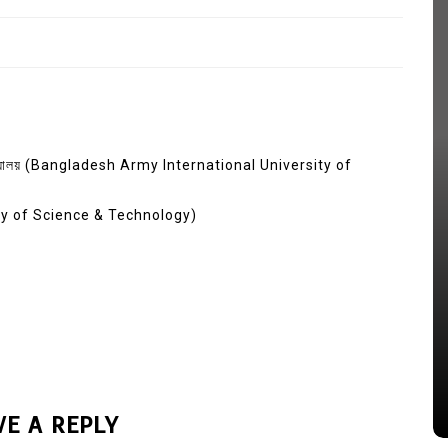
বিশ্ববিদ্যালয় (Bangladesh Army International University of
versity of Science & Technology)
In
Uncategorized
জ; ১৭টি
আদর্শ সমাজ বিনির্মাণে সহায়ক ভুমিকা রাখে
ে
ছাত্রসমাজ- প্রেসক্লাব সভাপতি
August 6, 2026
0
VE A REPLY