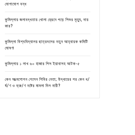
যোগাযোগ বন্ধ
কুমিল্লায় জলাবদ্ধতায় খোলা ড্রেনে পড়ে শিশুর মৃত্যু, দায়
কার?
কুমিল্লা বিশ্ববিদ্যালয় ছাত্রদলের নতুন আহ্বায়ক কমিটি
ঘোষণা
কুমিল্লায় ১ লাখ ৬০ হাজার পিস ইয়াবাসহ আটক-৫
In
অন্যান্য
In
অন্যান্
কেন আত্মগোপন গেলেন শিবির নেতা; উদ্ধারের পর কেন ধ/
সিসিএন বিশ্ববিদ্যালয়ের সেমিনারে রিসোর্স
ইতালিস্
র্ষ/ণ ও ভ্রু/ণ নষ্টের মামলা দিল নারী?
পার্সন পিএসসির সচিব ড. সানোয়ার জাহান
কুমিল্লা
ভূইয়া
Januar
November 16, 2024
0
14 words
নিজস্ব প্
দিদারকে ক
নিজস্ব প্রতিবেদক:কুমিল্লার সিসিএন বিজ্ঞান ও প্রযুক্তি
ইতালিস্থ ব
বিশ্ববিদ্যালয়ের ইনসটিটিউশনাল কোয়ালিটি এসুরেন্স সেল