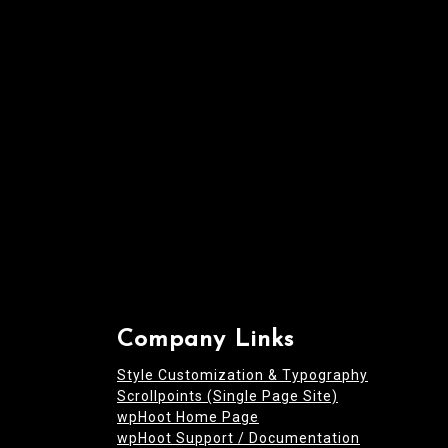
t
i
o
n
Company Links
Style Customization & Typography
Scrollpoints (Single Page Site)
wpHoot Home Page
wpHoot Support / Documentation