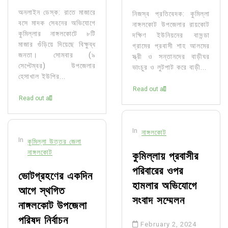
অনলাইন ডেস্ক: রাতে মাজারে
নিজস্ব প্রতিবেদক: কুমিল্লা
বসে মাদক সেবনের অভিযোগে
নাঙ্গলকোট উপজেলার রায়কোট
কুমিল্লার নাঙ্গলকোটে ৮টি
দক্ষিণ ইউনিয়নের বাসন্ডা
মাজার গুঁড়িয়ে দিয়েছে বিক্ষুব্ধ
গ্রামের প্রবাসী শাহ আলমের
জনতা। সোমবার (৯
স্ত্রী ও সন্তানদের বাড়ীঘর
সেপ্টেম্বর) উপজেলার
ভাংচুর ও লুটপাট করে বাড়ী...
হেসাখাল ইউপির...
Read out all
Read out all
In
নাঙ্গলকোট
In
কুমিল্লা উত্তর জেলা
নাঙ্গলকোট
কুমিল্লায় প্রবাসীর
পরিবারের ওপর
ভোটগ্রহণের একদিন
হামলার অভিযোগে
আগে স্থগিত
সংবাদ সম্মেলন
নাঙ্গলকোট উপজেলা
পরিষদ নির্বাচন
February 2, 2024