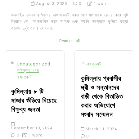
August 3, 2025
0
1 word
অনলাইন ডেস্ক:কুমিল্লার নাঙ্গলকোটে গরুর ঘাস খাওয়াকে কেন্দ্র করে সৃষ্ট
বিরোধে মো. আলাউদ্দিন নামে সাবেক এক ইউপি সদস্যকে কুপিয়ে হত্যা
করেছে দুর্বৃত্তরা। রোববার...
Read out all
In
In
Uncategorized
নাঙ্গলকোট
কুমিল্লার খবর
নাঙ্গলকোট
কুমিল্লায় প্রবাসীর
স্ত্রী ও সন্তানদের
কুমিল্লায় ৮ টি
বাড়ী থেকে বিতাড়িত
মাজার গুঁড়িয়ে দিয়েছে
করার অভিযোগে
বিক্ষুব্ধ জনতা
সংবাদ সম্মেলন
September 10, 2024
March 11, 2024
0
1 word
0