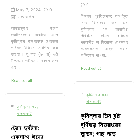
0
May 7, 2024
0
নিজস্ব প্রতিবেদক: সম্পত্তি
2 words
নিয়ে বিরোধের জের ধরে
আবদুল্লাহ মারুফ
কুমিল্লায় এক প্রবাসীর
ভোটগ্রহণের একদিন আগে
পরিবারে হামলা চালিয়ে
কুমিল্লার নাঙ্গলকোট উপজেলা
প্রবাসীর মা ফিরোজা বেগমসহ
পরিষদ নির্বাচন স্থগিত করা
কয়েকজনকে আহত করার
হয়েছে। বুধবার (৮ মে) ৬ষ্ঠ
অভিযোগ পাওয়া...
উপজেলা পরিষদের প্রথম ধাপে
এই...
Read out all
Read out all
In
কুমিল্লার খবর
নাঙ্গলকোট
In
কুমিল্লার খবর
নাঙ্গলকোট
কুমিল্লায় তিন ঘন্টা
ঘুর্ণিঝড় সিত্রাংয়ের
ট্রেন দুর্ঘটনা:
তান্ডব; গাছ পড়ে
একসাথে ঈদের