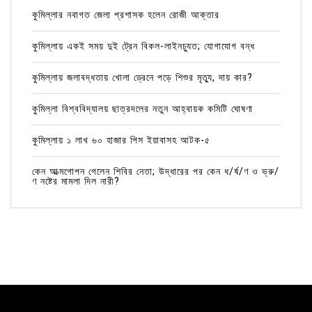
কুমিল্লার নবাগত জেলা প্রশাসক হলেন রোজী আক্তার
কুমিল্লায় একই সময় দুই ট্রেন বিকল-লাইনচ্যুত; যোগাযোগ বন্ধ
কুমিল্লায় জলাবদ্ধতায় খোলা ড্রেনে পড়ে শিশুর মৃত্যু, দায় কার?
কুমিল্লা বিশ্ববিদ্যালয় ছাত্রদলের নতুন আহ্বায়ক কমিটি ঘোষণা
কুমিল্লায় ১ লাখ ৬০ হাজার পিস ইয়াবাসহ আটক-৫
কেন আত্মগোপন গেলেন শিবির নেতা; উদ্ধারের পর কেন ধ/র্ষ/ণ ও ভ্রু/
ণ নষ্টের মামলা দিল নারী?