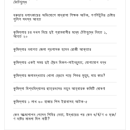
ভোটযুদ্ধে
বরুড়ায় বলাৎকারের অভিযোগে মাদ্রাসা শিক্ষক আটক, গণপিটুনির চেষ্টায়
পুলিশ সদস্য আহত
কুমিল্লায় চর দখল নিয়ে দুই গ্রামবাসীর মধ্যে টেটাযুদ্ধে নিহত ১,
আহত ২০
কুমিল্লার নবাগত জেলা প্রশাসক হলেন রোজী আক্তার
কুমিল্লায় একই সময় দুই ট্রেন বিকল-লাইনচ্যুত; যোগাযোগ বন্ধ
কুমিল্লায় জলাবদ্ধতায় খোলা ড্রেনে পড়ে শিশুর মৃত্যু, দায় কার?
কুমিল্লা বিশ্ববিদ্যালয় ছাত্রদলের নতুন আহ্বায়ক কমিটি ঘোষণা
কুমিল্লায় ১ লাখ ৬০ হাজার পিস ইয়াবাসহ আটক-৫
কেন আত্মগোপন গেলেন শিবির নেতা; উদ্ধারের পর কেন ধ/র্ষ/ণ ও ভ্রু/
ণ নষ্টের মামলা দিল নারী?