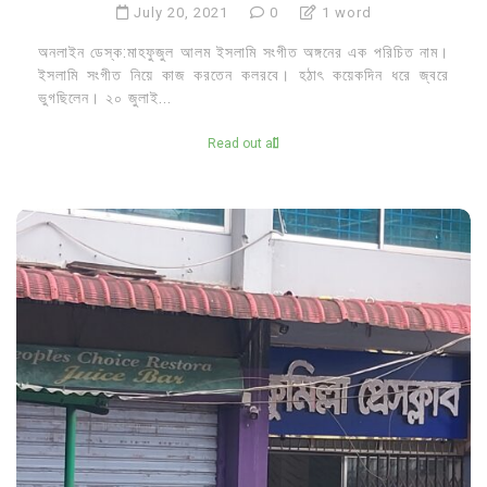
July 20, 2021
0
1 word
অনলাইন ডেস্ক:মাহফুজুল আলম ইসলামি সংগীত অঙ্গনের এক পরিচিত নাম।
ইসলামি সংগীত নিয়ে কাজ করতেন কলরবে। হঠাৎ কয়েকদিন ধরে জ্বরে
ভুগছিলেন। ২০ জুলাই...
Read out all