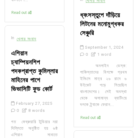
খেলার সংবাদ
Read out all
ধ্বংসস্তুপে দাঁড়িয়ে
লিটনের মনোমুগ্ধকর
সেঞ্চুরি
In
খেলার সংবাদ
September 1, 2024
এশিয়ান
0
1 word
চ্যাম্পিয়নশিপ
অনলাইন ডেস্ক:
পদকপ্রাপ্ত কুমিল্লার
পাকিস্তানের বিপক্ষে প্রথম
মাহিনের পাশে
ইনিংসে মাত্র ২৬ রানে ৬
উইকেট পড়ে গিয়েছিল
ভিভাসিটি ফুড কোর্ট
বাংলাদেশের। সেই অবস্থা
থেকে অসামান্য ব্যাটিংয়ে
February 27, 2025
দলকে ট্র্যাকে ফেরান...
0
8 words
Read out all
গত ফেব্রুয়ারি ইন্ডিয়ার নয়া
দিল্লিতে অনুষ্ঠিত হয় ৬ষ্ঠ
এশিয়ান সাবাতে