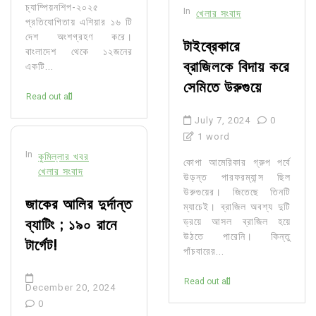
চ্যাম্পিয়নশিপ-২০২৫
In
খেলার সংবাদ
প্রতিযোগিতায় এশিয়ার ১৬ টি
দেশ অংশগ্রহণ করে।
টাইব্রেকারে
বাংলাদেশ থেকে ১২জনের
ব্রাজিলকে বিদায় করে
একটি...
সেমিতে উরুগুয়ে
Read out all
July 7, 2024
0
1 word
In
কুমিল্লার খবর
কোপা আমেরিকার গ্রুপ পর্বে
খেলার সংবাদ
উড়ন্ত পারফরম্যান্স ছিল
উরুগুয়ের। জিতেছে তিনটি
জাকের আলির দুর্দান্ত
ম্যাচেই। ব্রাজিল অবশ্য দুটি
ব্যাটিং ; ১৯০ রানে
ড্রয়ে আসল ব্রাজিল হয়ে
উঠতে পারেনি। কিন্তু
টার্গেট!
পাঁচবারের...
Read out all
December 20, 2024
0