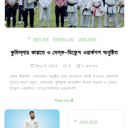
In
আর্দশ সদর
উপজেলার খবর
খেলার সংবাদ
কুমিল্লায় কারাতে ও সেল্ফ-ডিফেন্স ওয়ার্কশপ অনুষ্ঠিত
May 9, 2026
0
2 words
প্রেস বিজ্ঞপ্তি: সফলভাবে অনুষ্ঠিত হলো বাংলাদেশ পল্লী উন্নয়ন একাডেমি
(বার্ড) মডেল স্কুল, কোটবাড়ি, কুমিল্লা আয়োজিত বিশেষ কারাতে ও সেল্ফ-
ডিফেন্স ওয়ার্কশপ। গতবৃহস্পতিবার ওয়ার্কশপটি...
Read out all
In
খেলার সংবাদ