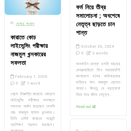
ফর্ম নিয়ে তীব্র
সমালোচনা ; অবশেষে
In
নেতৃত্ব ছাড়তে চান
খেলার সংবাদ
শান্ত
কারাতে কোচ
লাইসেন্সিং পরীক্ষায়
October 26, 2024
নাজমুল খন্দকারের
0
3 words
সফলতা
অনলাইন ডেস্ক: চলতি বছরের
ফেব্রুয়ারিতে তিন ফরম্যাটেই
বাংলাদেশ দলের অধিনায়কের
February 1, 2026
দায়িত্ব পান নাজমুল হোসেন
0
1 word
শান্ত। কিন্তু যে প্রত্যাশা
প্রেস বিজ্ঞপ্তি:কারাতে কোচেস
নিয়ে তার কাঁধে নেতৃত্ব...
লাইসেন্সিং পরীক্ষায় সসম্মানে
সফলতা অর্জন করেছেন সেনসি
Read out all
মোঃ নাজমুল হাসান খন্দকার।
তিনি এলিট কারাতে পয়েন্টে
প্রশিক্ষণ প্রদান করছেন।
বাংলাদেশ...
In