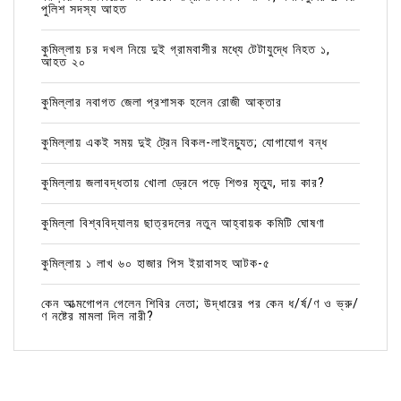
পুলিশ সদস্য আহত
কুমিল্লায় চর দখল নিয়ে দুই গ্রামবাসীর মধ্যে টেটাযুদ্ধে নিহত ১,
আহত ২০
কুমিল্লার নবাগত জেলা প্রশাসক হলেন রোজী আক্তার
কুমিল্লায় একই সময় দুই ট্রেন বিকল-লাইনচ্যুত; যোগাযোগ বন্ধ
কুমিল্লায় জলাবদ্ধতায় খোলা ড্রেনে পড়ে শিশুর মৃত্যু, দায় কার?
কুমিল্লা বিশ্ববিদ্যালয় ছাত্রদলের নতুন আহ্বায়ক কমিটি ঘোষণা
কুমিল্লায় ১ লাখ ৬০ হাজার পিস ইয়াবাসহ আটক-৫
কেন আত্মগোপন গেলেন শিবির নেতা; উদ্ধারের পর কেন ধ/র্ষ/ণ ও ভ্রু/
ণ নষ্টের মামলা দিল নারী?