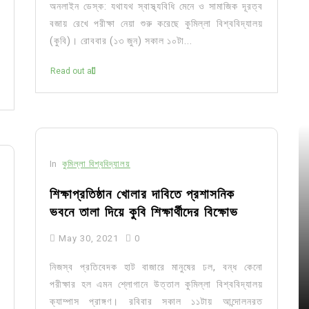
অনলাইন ডেস্ক: যথাযথ স্বাস্থ্যবিধি মেনে ও সামাজিক দূরত্ব
বজায় রেখে পরীক্ষা নেয়া শুরু করেছে কুমিল্লা বিশ্ববিদ্যালয়
(কুবি)। রোববার (১৩ জুন) সকাল ১০টা...
Read out all
In
কুমিল্লা বিশ্ববিদ্যালয়
শিক্ষাপ্রতিষ্ঠান খোলার দাবিতে প্রশাসনিক
ভবনে তালা দিয়ে কুবি শিক্ষার্থীদের বিক্ষোভ
May 30, 2021
0
নিজস্ব প্রতিবেদক হাট বাজারে মানুষের ঢল, বন্ধ কেনো
পরীক্ষার হল এমন শ্লোগানে উত্তাল কুমিল্লা বিশ্ববিদ্যালয়
ক্যাম্পাস প্রাঙ্গণ। রবিবার সকাল ১১টায় আন্দোলনরত