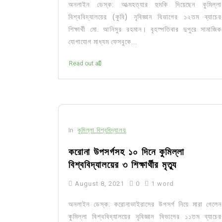
অনলাইন ডেস্ক: আত্মহত্যার হুমকি দিয়েছেন কুমিল্লা
বিশ্ববিদ্যালয়ের (কুবি) নৃবিজ্ঞান বিভাগের ১২তম ব্যাচের
শিক্ষার্থী মো. আনিসুর রহমান। বৃহস্পতিবার দুপুরে সামাজিক
যোগাযোগ মাধ্যম ফেসবুকে...
Read out all
In
কুমিল্লা বিশ্ববিদ্যালয়
করোনা উপসর্গসহ ১০ দিনে কুমিল্লা
বিশ্ববিদ্যালয়ের ৩ শিক্ষার্থীর মৃত্যু
August 8, 2021
0
1 word
অনলাইন ডেস্ক: করোনাভাইরাসের উপসর্গ নিয়ে মারা গেলেন
কুমিল্লা বিশ্ববিদ্যালয়ের নৃবিজ্ঞান বিভাগের ১১তম ব্যাচের