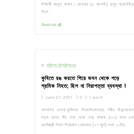
শিক্ষার্থী আবুল হাসান। রোববার (৮ আগস্ট) দুপুর আড়াইটার
দিকে...
Read out all
In
কুমিল্লা বিশ্ববিদ্যালয়
কুবিতে রঙ করতে গিয়ে ভবন থেকে পড়ে
শ্রমিক নিহত; ছিল না নিরাপত্তা ব্যবস্থা !
June 27, 2021
0
1 word
অনলাইন ডেস্ক:কুমিল্লা বিশ্ববিদ্যালয়ের শহীদ ধীরেন্দ্রনাথ
দত্ত হলের পাঁচ তলা থেকে পড়ে ফারুক (৩০) নামে এক
রঙমিস্ত্রী নিহত গিয়েছেন।রোববার (২৭ জুন) বেলা ১১টার...