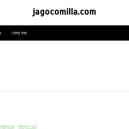
jagocomilla.com
র
খেলার খবর
শ্ববিদ্যালয়
কুমিল্লার খবর