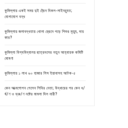
কুমিল্লায় একই সময় দুই ট্রেন বিকল-লাইনচ্যুত;
যোগাযোগ বন্ধ
কুমিল্লায় জলাবদ্ধতায় খোলা ড্রেনে পড়ে শিশুর মৃত্যু, দায়
কার?
কুমিল্লা বিশ্ববিদ্যালয় ছাত্রদলের নতুন আহ্বায়ক কমিটি
ঘোষণা
কুমিল্লায় ১ লাখ ৬০ হাজার পিস ইয়াবাসহ আটক-৫
কেন আত্মগোপন গেলেন শিবির নেতা; উদ্ধারের পর কেন ধ/
র্ষ/ণ ও ভ্রু/ণ নষ্টের মামলা দিল নারী?