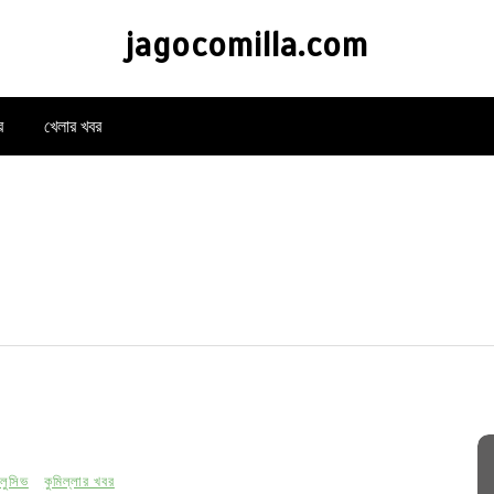
jagocomilla.com
র
খেলার খবর
্লুসিভ
কুমিল্লার খবর