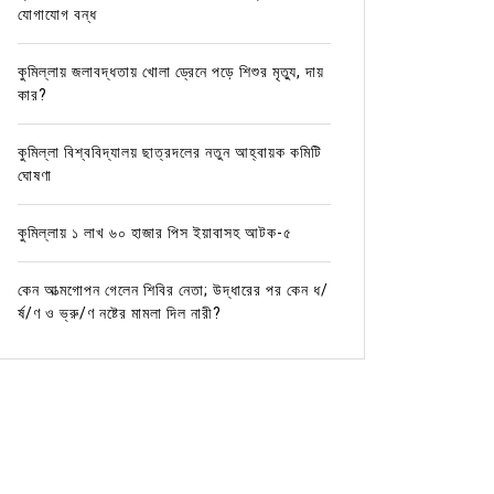
যোগাযোগ বন্ধ
কুমিল্লায় জলাবদ্ধতায় খোলা ড্রেনে পড়ে শিশুর মৃত্যু, দায়
কার?
কুমিল্লা বিশ্ববিদ্যালয় ছাত্রদলের নতুন আহ্বায়ক কমিটি
ঘোষণা
কুমিল্লায় ১ লাখ ৬০ হাজার পিস ইয়াবাসহ আটক-৫
কেন আত্মগোপন গেলেন শিবির নেতা; উদ্ধারের পর কেন ধ/
র্ষ/ণ ও ভ্রু/ণ নষ্টের মামলা দিল নারী?