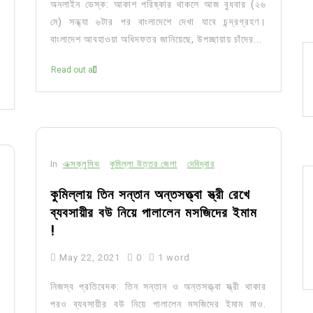
অনলাইন ডেস্ক: আকাশ পরিষ্কার থাকলে আজ বুধবার (২৬
মে) সন্ধ্যা ৬টার পর বাংলাদেশে দেখা যাবে চন্দ্রগ্রহণ।
বাংলাদেশ আবহাওয়া অধিদফতর জানিয়েছে, উপচ্ছায়ায় চাঁদের...
Read out all
In
এক্সক্লুসিভ
কুমিল্লা উত্তর জেলা
দেবিদ্বার
কুমিল্লায় তিন সন্তান অন্তসত্ত্বা স্ত্রী রেখে
ব্যবসায়ীর বউ নিয়ে পালালেন মসজিদের ইমাম
!
May 22, 2021
0
1 word
নিজস্ব প্রতিবেদক: তিন সন্তান ও অন্তসত্ত্বা স্ত্রী থাকার
পরও ব্যবসায়ীর বউ নিয়ে পালালেন মসজিদের ইমাম মাও.