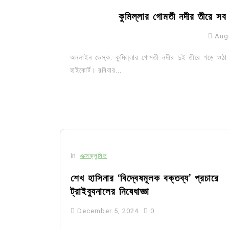
কুমিল্লার গোমতী নদীর তীরে সব 
Aug
অনলাইন ডেস্ক: কুমিল্লার গোমতী নদীর দুই তীরে গড়ে ওঠা স
হাইকোর্ট। রবিবার...
In
Uncategorized
In
এক্সক্লুসিভ
কুমিল্লা প্রেস ক্লাবের নির্বাচন আ
শেখ হাসিনার ‘বিদ্বেষমূলক বক্তব্য’ প্রচারে
পদের জন্য ৩৩ জন প্রার্থী ভোটযুদ্ধ
ট্রাইব্যুনালের নিষেধাজ্ঞা
July 30, 2026
0
3 words
December 5, 2024
0