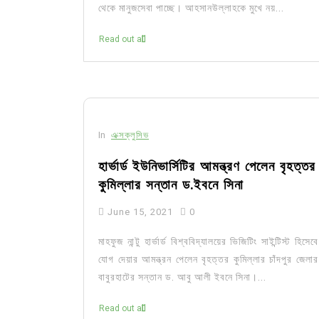
থেকে মানুজসেবা পাচ্ছে। আহসানউল্লাহকে মুখে নয়...
Read out all
In
এক্সক্লুসিভ
হার্ভার্ড ইউনিভার্সিটির আমন্ত্রণ পেলেন বৃহত্তর
কুমিল্লার সন্তান ড.ইবনে সিনা
June 15, 2021
0
মাহফুজ নান্টু হার্ভার্ড বিশ্ববিদ্যালয়ের ভিজিটিং সাইন্টিস্ট হিসেবে
যোগ দেয়ার আমন্ত্রন পেলেন বৃহত্তর কুমিল্লার চাঁদপুর জেলার
বাবুরহাটের সন্তান ড. আবু আলী ইবনে সিনা।...
Read out all