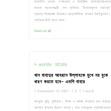
অনলাইন ডেস্ক: গণমাধ্যম ও সামাজিক যোগাযোগমাধ্যমে
সাবেক প্রধানমন্ত্রী শেখ হাসিনার ‘বিদ্বেষমূলক বক্তব্য’
প্রচারে নিষেধাজ্ঞা দিয়েছেন আন্তর্জাতিক অপরাধ ট্রাইব্যুনাল।
সেইসঙ্গে তিনি আগে যতো...
Read out all
In
এক্সক্লুসিভ
সিটি নিউজ
খান বাহাদুর আহছান উল্লাহকে মুখে নয় বুকে
ধারণ করতে হবে- এমপি বাহার
December 19, 2021
0
1 word
মাহফুজ নান্টু, কুমিল্লা। শিক্ষা ও সমাজ কল্যানে খান বাহাদুর
আহ্সান উল্লাহ ছিলেন অনন্য। তার সেবামূলক প্রতিষ্ঠানগুলো