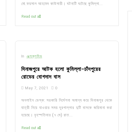
মো.ফয়সাল আহমেদ কাউসারী। ঘটনাটি ঘটেছে কুমিল্লা...
Read out all
In
এক্সক্লুসিভ
দিনাজপুরে আটক হলো কুমিল্লা-চাঁদপুরের
রোডের বোগদাদ বাস
May 7, 2021
0
অনলাইন ডেস্ক: সরকারি নির্দেশনা অমান্য করে দিনাজপুর থেকে
যাত্রী নিয়ে যাওয়ার সময় দূরপাল্লার দুটি বাসকে জরিমানা করা
হয়েছে। বৃহস্পতিবার (৭ মে) রাত...
Read out all