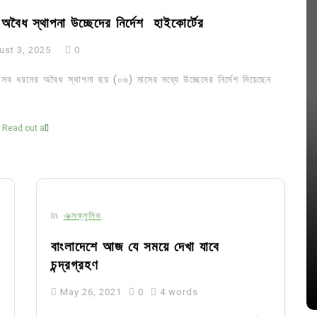
অবৈধ স্থাপনা উচ্ছেদের নির্দেশ হাইকোর্টের
ust 3, 2025
0
ব ধরনের অবৈধ স্থাপনা ছয় (০৬) মাসের মধ্যে উচ্ছেদের নির্দেশ দিয়েছেন
Read out all
In
Uncategorized
In
এক্সক্লুসিভ
জ; ১৭টি
আদর্শ সমাজ বিনির্মাণে সহায়ক ভুমিকা রাখে
বাংলাদেশে আজ যে সময়ে দেখা যাবে
ে
ছাত্রসমাজ- প্রেসক্লাব সভাপতি
চন্দ্রগ্রহণ
August 6, 2026
0
May 26, 2021
0
4 words