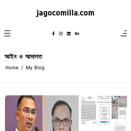
Skip
to
jagocomilla.com
content
আইন ও আদালত
Home
My Blog