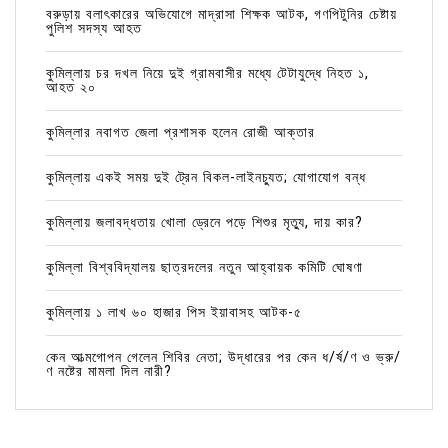
বরুড়ায় বলাৎকারের অভিযোগে মাদ্রাসা শিক্ষক আটক, গণপিটুনির চেষ্টায়
পুলিশ সদস্য আহত
কুমিল্লায় চর দখল নিয়ে দুই গ্রামবাসীর মধ্যে টেটাযুদ্ধে নিহত ১,
আহত ২০
কুমিল্লার নবাগত জেলা প্রশাসক হলেন রোজী আক্তার
কুমিল্লায় একই সময় দুই ট্রেন বিকল-লাইনচ্যুত; যোগাযোগ বন্ধ
কুমিল্লায় জলাবদ্ধতায় খোলা ড্রেনে পড়ে শিশুর মৃত্যু, দায় কার?
কুমিল্লা বিশ্ববিদ্যালয় ছাত্রদলের নতুন আহ্বায়ক কমিটি ঘোষণা
কুমিল্লায় ১ লাখ ৬০ হাজার পিস ইয়াবাসহ আটক-৫
কেন আত্মগোপন গেলেন শিবির নেতা; উদ্ধারের পর কেন ধ/র্ষ/ণ ও ভ্রু/
ণ নষ্টের মামলা দিল নারী?