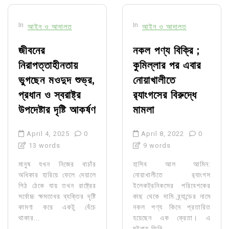
In
In
আইন ও আদালত
আইন ও আদালত
জীবনের
নকল পণ্য বিক্রি ;
নিরাপত্তাহীনতায়
কুমিল্লার পর এবার
ভুগছেন মওদুদ শুভ্র,
নোয়াখালীতে
প্রধান ও স্বরাষ্ট্র
র‌্যাংগসের বিরুদ্ধে
উপদেষ্টার দৃষ্টি আকর্ষণ
মামলা
April 4, 2025
0
April 8, 2022
0
13 words
9 words
মানুষ যখন নিজের বাচাঁর
হাসিব আল আমিন:
অধিকার হারিয়ে ফেলে দেয়ালে
নোয়াখালীতে র‌্যাংগস
পিঠ ঠেকে যায় তখন রাষ্ট্রের
ইলেকট্রনিকসের পরিবেশকের
সর্বোচ্চ ক্ষমতাধর ব্যক্তির দৃষ্টি
কাছ থেকে দামি ব্র্যান্ডের নামে
কামণা করে একটু বেঁচে
নকল পণ্য কিনে প্রতারিত
থাকার...
হয়েছেন এক ক্রেতা। এ
ঘটনায় তিনি...