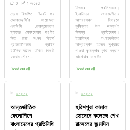
0
1 word
নিজস্ব প্রতিবেদক।
প্রেস বিজ্ঞপ্তি: ডিবেট ফর
ইতালিস্থ বাংলাদেশীদের
ডেমোক্রেসি’র আয়োজনে
আশ্রয়স্থল দিদারকে
এলডিসি গ্র্যাজুয়েশনের
কুমিল্লায় উঞ্চ অভ্যর্থনা
চ্যালেঞ্জ মোকাবেলায় করণীয়
নিজস্ব প্রতিবেদক।
নিয়ে ছায়া সংসদ বিতর্ক
ইতালিস্থ বাংলাদেশীদের
প্রতিযোগিতায় প্রাইম
আশ্রয়স্থল হিসেবে সুখ্যাতি
ইউনিভার্সিটিকে হারিয়ে বিজয়ী
পাওয়া কুমিল্লার কৃতি সন্তান
হওয়ার গৌরব...
আনোয়ার হোসাইন...
Read out all
Read out all
In
In
অন্যান্য
অন্যান্য
আন্তর্জাতিক
হরিশপুরা কামাল
ফেলোশিপে
হোসেনে কলেজে শেখ
বাংলাদেশের প্রতিনিধি
রাসেলের জন্মদিন