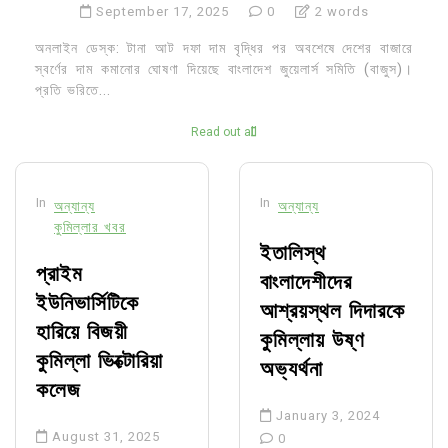
September 17, 2025
0
2 words
অনলাইন ডেস্ক: টানা আট দফা দাম বৃদ্ধির পর অবশেষে দেশের বাজারে
স্বর্ণের দাম কমানোর ঘোষণা দিয়েছে বাংলাদেশ জুয়েলার্স সমিতি (বাজুস)।
প্রতি ভরিতে...
Read out all
In
In
অন্যান্য
অন্যান্য
কুমিল্লার খবর
ইতালিস্থ
প্রাইম
বাংলাদেশীদের
ইউনিভার্সিটিকে
আশ্রয়স্থল দিদারকে
হারিয়ে বিজয়ী
কুমিল্লায় উষ্ণ
কুমিল্লা ভিক্টোরিয়া
অভ্যর্থনা
কলেজ
January 3, 2024
August 31, 2025
0