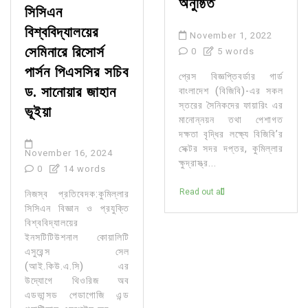
অনুষ্ঠিত
সিসিএন
বিশ্ববিদ্যালয়ের
November 1, 2022
সেমিনারে রিসোর্স
0
5 words
পার্সন পিএসসির সচিব
প্রেস বিজ্ঞপ্তিবর্ডার গার্ড
ড. সানোয়ার জাহান
বাংলাদেশ (বিজিবি)-এর সকল
স্তরের সৈনিকদের ফায়ারিং এর
ভূইয়া
মানোন্নয়ন তথা পেশাগত
দক্ষতা বৃদ্ধির লক্ষ্যে বিজিবি’র
সেক্টর সদর দপ্তর, কুমিল্লার
November 16, 2024
ক্ষুদ্রাস্ত্র...
0
14 words
Read out all
নিজস্ব প্রতিবেদক:কুমিল্লার
সিসিএন বিজ্ঞান ও প্রযুক্তি
বিশ্ববিদ্যালয়ের
ইনসটিটিউশনাল কোয়ালিটি
এসুরেন্স সেল
(আই.কিউ.এ.সি) এর
উদ্যোগে থিওরিজ অব
এডভান্সড পেডাগোজি এন্ড