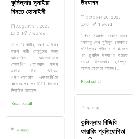
কুমিল্লার সুমাইয়া
উদযাপন
বিনতে হোসাইনী
October 20, 2023
0
1 word
August 31, 2025
0
7 words
“প্রেস বিজ্ঞপ্তি: জাতির জনক
বঙ্গবন্ধু শেখ মুজিবুর রহমানের
স্টাফ রিপোর্টার,দক্ষিণ এশিয়ার
কনিষ্ঠপুত্র শহীদ শেখ রাসেলে
তরুণ নারী নেতৃবৃন্দের জন্য
এর জন্মদিন উদযাপন করেছে
আয়োজিত আন্তর্জাতিক
বরুড়া উপজেলার হরিশপুরা
ফেলোশিপ প্রোগ্রাম ‘সাউথ
কামাল হোসেনে কলেজ।...
এশিয়া ইয়ং উইমেন
এমপাওয়ারমেন্ট একাডেমি’তে
Read out all
বাংলাদেশের প্রতিনিধি হিসেবে
নির্বাচিত হয়েছেন...
Read out all
In
অন্যান্য
কুমিল্লায় বিজিবি
In
অন্যান্য
ফায়ারিং প্রতিযোগিতা