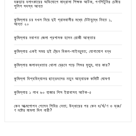
বরুড়ায় বলাৎকারের অভিযোগে মাদ্রাসা শিক্ষক আটক, গণপিটুনির চেষ্টায়
পুলিশ সদস্য আহত
কুমিল্লায় চর দখল নিয়ে দুই গ্রামবাসীর মধ্যে টেটাযুদ্ধে নিহত ১,
আহত ২০
কুমিল্লার নবাগত জেলা প্রশাসক হলেন রোজী আক্তার
কুমিল্লায় একই সময় দুই ট্রেন বিকল-লাইনচ্যুত; যোগাযোগ বন্ধ
কুমিল্লায় জলাবদ্ধতায় খোলা ড্রেনে পড়ে শিশুর মৃত্যু, দায় কার?
কুমিল্লা বিশ্ববিদ্যালয় ছাত্রদলের নতুন আহ্বায়ক কমিটি ঘোষণা
কুমিল্লায় ১ লাখ ৬০ হাজার পিস ইয়াবাসহ আটক-৫
কেন আত্মগোপন গেলেন শিবির নেতা; উদ্ধারের পর কেন ধ/র্ষ/ণ ও ভ্রু/
ণ নষ্টের মামলা দিল নারী?