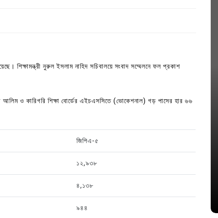
ছে। শিক্ষামন্ত্রী নুরুল ইসলাম নাহিদ সচিবালয়ে সংবাদ সম্মেলনে ফল প্রকাশ
র্ডের আলিম ও কারিগরি শিক্ষা বোর্ডের এইচএসসিতে (ভোকেশনাল) গড় পাসের হার ৬৬
জিপিএ-৫
In
Uncategorized
১২,৯৩৮
জ; ১৭টি
আদর্শ সমাজ বিনির্মাণে সহায়ক ভুমিকা রাখে
ে
ছাত্রসমাজ- প্রেসক্লাব সভাপতি
৪,১৩৮
August 6, 2026
0
৯৪৪