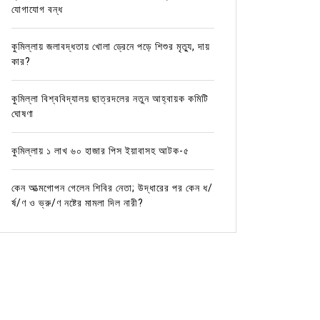
যোগাযোগ বন্ধ
কুমিল্লায় জলাবদ্ধতায় খোলা ড্রেনে পড়ে শিশুর মৃত্যু, দায়
কার?
কুমিল্লা বিশ্ববিদ্যালয় ছাত্রদলের নতুন আহ্বায়ক কমিটি
ঘোষণা
কুমিল্লায় ১ লাখ ৬০ হাজার পিস ইয়াবাসহ আটক-৫
কেন আত্মগোপন গেলেন শিবির নেতা; উদ্ধারের পর কেন ধ/
র্ষ/ণ ও ভ্রু/ণ নষ্টের মামলা দিল নারী?