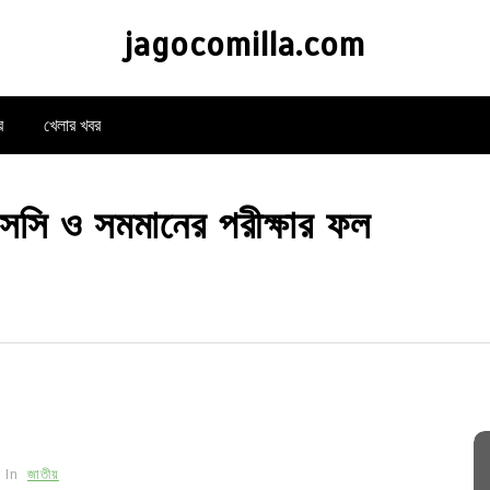
jagocomilla.com
র
খেলার খবর
সি ও সমমানের পরীক্ষার ফল
In
জাতীয়