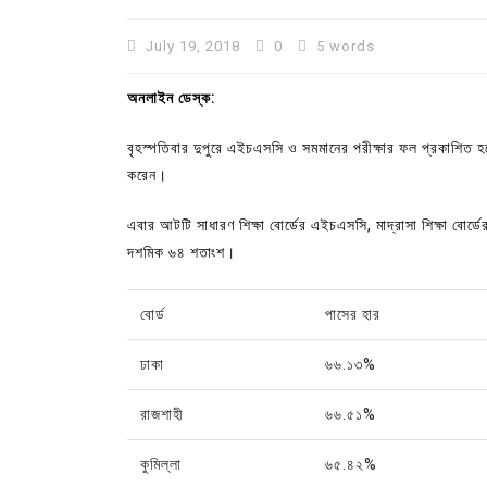
July 19, 2018
0
5 words
অনলাইন ডেস্ক:
বৃহস্পতিবার দুপুরে এইচএসসি ও সমমানের পরীক্ষার ফল প্রকাশিত হয়ে
করেন।
এবার আটটি সাধারণ শিক্ষা বোর্ডের এইচএসসি, মাদ্রাসা শিক্ষা বো
দশমিক ৬৪ শতাংশ।
বোর্ড
পাসের হার
In
Uncategorized
ঢাকা
৬৬.১৩%
কুমিল্লা প্রেস ক্লাবের নির্বাচন আ
পদের জন্য ৩৩ জন প্রার্থী ভোটযুদ্ধ
রাজশাহী
৬৬.৫১%
July 30, 2026
0
3 words
কুমিল্লা
৬৫.৪২%