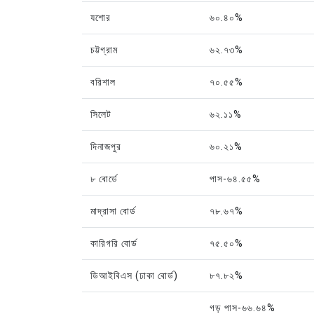
যশোর
৬০.৪০%
চট্টগ্রাম
৬২.৭৩%
বরিশাল
৭০.৫৫%
সিলেট
৬২.১১%
দিনাজপুর
৬০.২১%
৮ বোর্ডে
পাস-৬৪.৫৫%
মাদ্রাসা বোর্ড
৭৮.৬৭%
কারিগরি বোর্ড
৭৫.৫০%
ডিআইবিএস (ঢাকা বোর্ড)
৮৭.৮২%
গড় পাস-৬৬.৬৪%