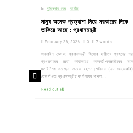
In
কুমিল্লার খবর
জাতীয়
মানুষ অনেক প্রত্যাশা নিয়ে সরকারের দিকে
তাকিয়ে আছে : প্রধানমন্ত্রী
February 28, 2026
0
7 words
অনলাইন ডেস্ক: প্রধানমন্ত্রী হিসেবে দায়িত্ব গ্রহণের পর
প্রথমবারের মতো কার্যালয়ের কর্মকর্তা-কর্মচারীদের সঙ্গে
মতবিনিময় করেছেন তারেক রহমান।শনিবার (২৮ ফেব্রুয়ারি)
তেজগাঁওয়ে প্রধানমন্ত্রীর কার্যালয়ের শাপলা...
 সড়ক,
Read out all
খ রবিউল আলম
ড়া বাড়বে না।