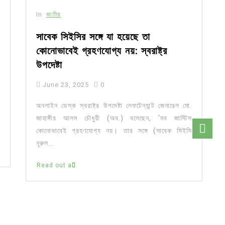
In
জাতীয়
সাবেক সিইসির সঙ্গে যা হয়েছে তা
কোনোভাবেই গ্রহণযোগ্য নয়: স্বরাষ্ট্র
উপদেষ্টা
June 23, 2025
0
অনলাইন ডেস্ক স্বরাষ্ট্র উপদেষ্টা লেফটেন্যান্ট জেনারেল মো.
জাহাঙ্গীর আলম চৌধুরী (অব.) বলেছেন, ‘মব জাস্টিস
কোনোভাবেই গ্রহণযোগ্য নয়। তার সঙ্গে (সাবেক সিইসি
নূরুল...
Read out all