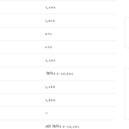
২,০৮৯
১,৬১৩
৬৭০
৮৭৩
২,২৯৭
জিপিএ ৫-২৫,৫৬২
১,২৪৪
২,৪৫৬
–
মোট জিপিএ ৫-২৯,২৬২