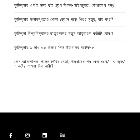
কুমিল্লায় একই সময় দুই ট্রেন বিকল-লাইনচ্যুত; যোগাযোগ বন্ধ
কুমিল্লায় জলাবদ্ধতায় খোলা ড্রেনে পড়ে শিশুর মৃত্যু, দায় কার?
কুমিল্লা বিশ্ববিদ্যালয় ছাত্রদলের নতুন আহ্বায়ক কমিটি ঘোষণা
কুমিল্লায় ১ লাখ ৬০ হাজার পিস ইয়াবাসহ আটক-৫
কেন আত্মগোপন গেলেন শিবির নেতা; উদ্ধারের পর কেন ধ/র্ষ/ণ ও ভ্রু/
ণ নষ্টের মামলা দিল নারী?