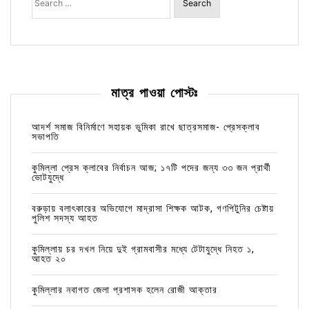
for:
মাত্র পাওয়া পোস্টঃ
আদর্শ সমাজ বিনির্মাণে সহায়ক ভুমিকা রাখে ছাত্রসমাজ- প্রেসক্লাব
সভাপতি
কুমিল্লা প্রেস ক্লাবের নির্বাচন আজ; ১৭টি পদের জন্য ৩৩ জন প্রার্থী
ভোটযুদ্ধে
বরুড়ায় বলাৎকারের অভিযোগে মাদ্রাসা শিক্ষক আটক, গণপিটুনির চেষ্টায়
পুলিশ সদস্য আহত
কুমিল্লায় চর দখল নিয়ে দুই গ্রামবাসীর মধ্যে টেটাযুদ্ধে নিহত ১,
আহত ২০
কুমিল্লার নবাগত জেলা প্রশাসক হলেন রোজী আক্তার