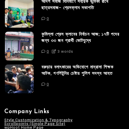
আদর্শ সমাজ বিনির্মাণে সহায়ক ভুমিকা রাখে
ছাত্রসমাজ- প্রেসক্লাব সভাপতি
0
কুমিল্লা প্রেস ক্লাবের নির্বাচন আজ; ১৭টি পদের
জন্য ৩৩ জন প্রার্থী ভোটযুদ্ধে
0
3 words
বরুড়ায় বলাৎকারের অভিযোগে মাদ্রাসা শিক্ষক
আটক, গণপিটুনির চেষ্টায় পুলিশ সদস্য আহত
0
Company Links
Style Customization & Typography
Scrollpoints (Single Page Site)
wpHoot Home Page