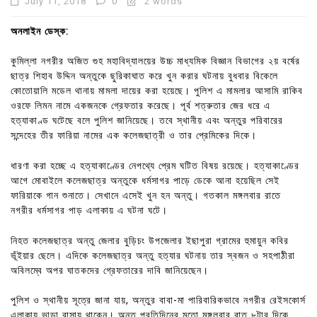
July 11, 2018
0
2 words
অনলাইন ডেস্ক:
কুমিল্লা নগরীর অজিত গুহ মহাবিদ্যালয়ের উচ্চ মাধ্যমিক বিজ্ঞান বিভাগের ২য় বর্ষের
ছাত্র শিহাব উদ্দিন অন্তুকে ছুরিকাঘাত করে খুন করার ঘটনায় বুধবার বিকেলে
কোতোয়ালি মডেল থানায় মামলা দায়ের করা হয়েছে। পুলিশ এ মামলার আসামি রাকিব
ওরফে লিমন নামে একজনকে গ্রেফতার করেছে। পূর্ব শত্রুতার জের ধরে এ
হত্যাকাণ্ড ঘটেছে বলে পুলিশ জানিয়েছে। তবে স্থানীয় এবং অন্তুর পরিবারের
সন্দেহের তীর ফারিয়া নামের এক কলেজছাত্রী ও তার প্রেমিকের দিকে।
ধারণা করা হচ্ছে এ হত্যাকাণ্ডের নেপথ্যে প্রেম ঘটিত বিষয় রয়েছে। হত্যাকাণ্ডের
আগে মোবাইলে কলেজছাত্র অন্তুকে ধর্মসাগর পাড়ে ডেকে আনা হয়েছিল সেই
ফারিয়াকে গান শুনাতে। সেখানে এসেই খুন হন অন্তু। গতকাল মঙ্গলবার রাতে
নগরীর ধর্মসাগর পাড় এলাকায় এ ঘটনা ঘটে।
নিহত কলেজছাত্র অন্তু জেলার বুড়িচং উপজেলার ইছাপুরা গ্রামের হুমায়ুন কবির
ভূঁইয়ার ছেলে। এদিকে কলেজছাত্র অন্তু হত্যার ঘটনায় তার স্বজন ও সহপাঠীরা
অবিলম্বে অপর ঘাতকদের গ্রেফতারের দাবি জানিয়েছেন।
পুলিশ ও স্থানীয় সূত্রে জানা যায়, অন্তুর বাবা-মা পারিবারিকভাবে নগরীর রেইসকোর্স
এলাকায় ভাড়া বাসায় থাকেন। অন্তু প্রতিদিনের মতো মঙ্গলবার রাত ৮টার দিকে