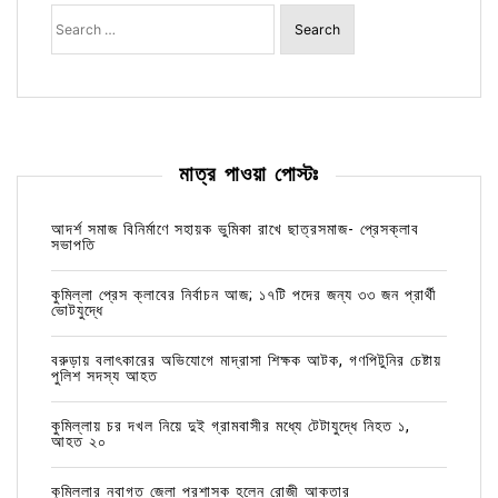
Search
for:
মাত্র পাওয়া পোস্টঃ
আদর্শ সমাজ বিনির্মাণে সহায়ক ভুমিকা রাখে ছাত্রসমাজ- প্রেসক্লাব
সভাপতি
কুমিল্লা প্রেস ক্লাবের নির্বাচন আজ; ১৭টি পদের জন্য ৩৩ জন প্রার্থী
ভোটযুদ্ধে
বরুড়ায় বলাৎকারের অভিযোগে মাদ্রাসা শিক্ষক আটক, গণপিটুনির চেষ্টায়
পুলিশ সদস্য আহত
কুমিল্লায় চর দখল নিয়ে দুই গ্রামবাসীর মধ্যে টেটাযুদ্ধে নিহত ১,
আহত ২০
কুমিল্লার নবাগত জেলা প্রশাসক হলেন রোজী আক্তার