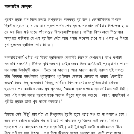
অনলাইন ডেস্ক:
প্রথম ম্যাচ বাদ দিলে চলতি বিশ্বকাপে অনবদ্য ব্রাজিল। কোস্টারিকার বিপক্ষে
দ্বিতীয় ম্যাচে ২-০ তে আর গ্রুপ পর্বের শেষ ম্যাচে গতকাল সার্বিয়ার বিপক্ষেও ২-০
তে জয় নিয়ে মাঠ ছাড়ে পাঁচবারের বিশ্বচ্যাম্পিয়নরা। রাশিয়া বিশ্বকাপে শিরোপার
অন্যমত দাবিদার যে এই ব্রাজিল সেটা আর বলার অপেক্ষা রাখে না। এবার এ বিষয়ে
মুখ খুললেন ব্রাজিল কোচ তিতে।
নকআউটপর্বে ওঠার পর তিতে ব্রজিলকে ফেবারিট হিসেবে দেখছেন। তাও কথাটা
সরাসরি বলেননি। ইঙ্গিতে বুঝিয়েছেন। নেইমারদের ঘিরে এমনিতেই প্রত্যাশার পারদ
সব সময় ঊর্ধ্বমুখী থাকে। তিতে তা জানেন। আর জানেন বলেই প্রথম দুই ম্যাচে
তাঁর শিষ্যরা সমর্থকদের প্রত্যাশার প্রতিদান সেভাবে মেটাতে না পারায় ‘ফেবারিট
তত্ত্ব’ নিয়ে কিছু বলেননি। কিন্তু সার্বিয়ার বিপক্ষে নেইমার-কুতিনহোরা সৌরভ
ছড়ানোর পর ব্রাজিল কোচ মুখ খুললেন, ‘আমরা প্রত্যাশাকে স্বাভাবিকভাবেই নিই।
তবে এই দলটা সবার প্রত্যাশাকে অনেক উঁচুতে স্থাপন করেছে। কারণ, বাছাইপর্ব ও
প্রীতি ম্যাচে তারা খুব ভালো করেছে।’
তিতের সেই ‘উঁচু’ জায়গাটা যে বিশ্বকাপ ট্রফি তুলে ধরার মঞ্চ তা না বললেও চলে।
তবে শেষ ষোলোয় ওঠার পর মাটিতেই পা রাখছেন ব্রাজিলের এই কোচ, ‘আমরা
প্রত্যাশা নয় বাস্তবতাকে প্রাধান্য দিই। এই টুর্নামেন্টে দলটা মানসিকভাবে ধীরে
ধীরে পরিণত হয়ে উঠছে। চাপ নিয়ে কীভাবে ভালো খেলতে হয়, সেটি তারা জানে।