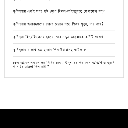
কুমিল্লায় একই সময় দুই ট্রেন বিকল-লাইনচ্যুত; যোগাযোগ বন্ধ
কুমিল্লায় জলাবদ্ধতায় খোলা ড্রেনে পড়ে শিশুর মৃত্যু, দায় কার?
কুমিল্লা বিশ্ববিদ্যালয় ছাত্রদলের নতুন আহ্বায়ক কমিটি ঘোষণা
কুমিল্লায় ১ লাখ ৬০ হাজার পিস ইয়াবাসহ আটক-৫
কেন আত্মগোপন গেলেন শিবির নেতা; উদ্ধারের পর কেন ধ/র্ষ/ণ ও ভ্রু/
ণ নষ্টের মামলা দিল নারী?