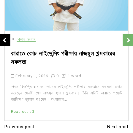
In
খেলার সংবাদ
কারাতে কোচ লাইসেন্সিং পরীক্ষায় নাজমুল খন্দকারের
সফলতা
February 1, 2026
0
1 word
প্রেস বিজ্ঞপ্তি:কারাতে কোচেস লাইসেন্সিং পরীক্ষায় সসম্মানে সফলতা অর্জন
করেছেন সেনসি মোঃ নাজমুল হাসান খন্দকার। তিনি এলিট কারাতে পয়েন্টে
প্রশিক্ষণ প্রদান করছেন। বাংলাদেশ...
Read out all
Previous post
Next post
P