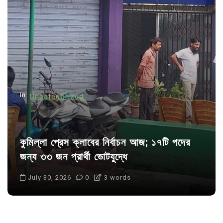
g
a
t
i
o
n
In
Uncategorized
কুমিল্লা প্রেস ক্লাবের নির্বাচন আজ; ১৭টি পদের
জন্য ৩৩ জন প্রার্থী ভোটযুদ্ধে
July 30, 2026
0
3 words