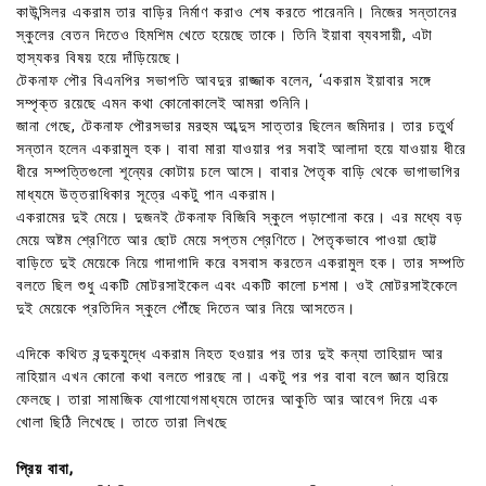
কাউন্সিলর একরাম তার বাড়ির নির্মাণ করাও শেষ করতে পারেননি। নিজের সন্তানের
স্কুলের বেতন দিতেও হিমশিম খেতে হয়েছে তাকে। তিনি ইয়াবা ব্যবসায়ী, এটা
হাস্যকর বিষয় হয়ে দাঁড়িয়েছে।
টেকনাফ পৌর বিএনপির সভাপতি আবদুর রাজ্জাক বলেন, ‘একরাম ইয়াবার সঙ্গে
সম্পৃক্ত রয়েছে এমন কথা কোনোকালেই আমরা শুনিনি।
জানা গেছে, টেকনাফ পৌরসভার মরহুম আব্দুস সাত্তার ছিলেন জমিদার। তার চতুর্থ
সন্তান হলেন একরামুল হক। বাবা মারা যাওয়ার পর সবাই আলাদা হয়ে যাওয়ায় ধীরে
ধীরে সম্পত্তিগুলো শূন্যের কোটায় চলে আসে। বাবার পৈতৃক বাড়ি থেকে ভাগাভাগির
মাধ্যমে উত্তরাধিকার সূত্রে একটু পান একরাম।
একরামের দুই মেয়ে। দুজনই টেকনাফ বিজিবি স্কুলে পড়াশোনা করে। এর মধ্যে বড়
মেয়ে অষ্টম শ্রেণিতে আর ছোট মেয়ে সপ্তম শ্রেণিতে। পৈতৃকভাবে পাওয়া ছোট্ট
বাড়িতে দুই মেয়েকে নিয়ে গাদাগাদি করে বসবাস করতেন একরামুল হক। তার সম্পতি
বলতে ছিল শুধু একটি মোটরসাইকেল এবং একটি কালো চশমা। ওই মোটরসাইকেলে
দুই মেয়েকে প্রতিদিন স্কুলে পৌঁছে দিতেন আর নিয়ে আসতেন।
এদিকে কথিত বন্দুকযুদ্ধে একরাম নিহত হওয়ার পর তার দুই কন্যা তাহিয়াদ আর
নাহিয়ান এখন কোনো কথা বলতে পারছে না। একটু পর পর বাবা বলে জ্ঞান হারিয়ে
ফেলছে। তারা সামাজিক যোগাযোগমাধ্যমে তাদের আকুতি আর আবেগ দিয়ে এক
খোলা ছিঠি লিখেছে। তাতে তারা লিখছে
প্রিয় বাবা,