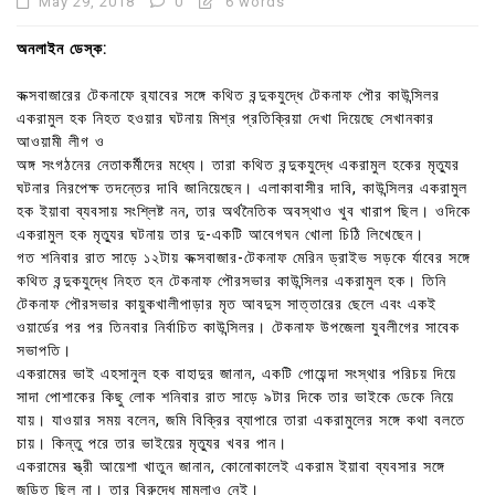
May 29, 2018
0
6 words
অনলাইন ডেস্ক:
কক্সবাজারের টেকনাফে র‌্যাবের সঙ্গে কথিত বন্দুকযুদ্ধে টেকনাফ পৌর কাউন্সিলর
একরামুল হক নিহত হওয়ার ঘটনায় মিশ্র প্রতিক্রিয়া দেখা দিয়েছে সেখানকার
আওয়ামী লীগ ও
অঙ্গ সংগঠনের নেতাকর্মীদের মধ্যে। তারা কথিত বন্দুকযুদ্ধে একরামুল হকের মৃত্যুর
ঘটনার নিরপেক্ষ তদন্তের দাবি জানিয়েছেন। এলাকাবাসীর দাবি, কাউন্সিলর একরামুল
হক ইয়াবা ব্যবসায় সংশ্লিষ্ট নন, তার অর্থনৈতিক অবস্থাও খুব খারাপ ছিল। ওদিকে
একরামুল হক মৃত্যুর ঘটনায় তার দু-একটি আবেগঘন খোলা চিঠি লিখেছেন।
গত শনিবার রাত সাড়ে ১২টায় কক্সবাজার-টেকনাফ মেরিন ড্রাইভ সড়কে র্যাবের সঙ্গে
কথিত বন্দুকযুদ্ধে নিহত হন টেকনাফ পৌরসভার কাউন্সিলর একরামুল হক। তিনি
টেকনাফ পৌরসভার কায়ুকখালীপাড়ার মৃত আবদুস সাত্তারের ছেলে এবং একই
ওয়ার্ডের পর পর তিনবার নির্বাচিত কাউন্সিলর। টেকনাফ উপজেলা যুবলীগের সাবেক
সভাপতি।
একরামের ভাই এহসানুল হক বাহাদুর জানান, একটি গোয়েন্দা সংস্থার পরিচয় দিয়ে
সাদা পোশাকের কিছু লোক শনিবার রাত সাড়ে ৯টার দিকে তার ভাইকে ডেকে নিয়ে
যায়। যাওয়ার সময় বলেন, জমি বিক্রির ব্যাপারে তারা একরামুলের সঙ্গে কথা বলতে
চায়। কিন্তু পরে তার ভাইয়ের মৃত্যুর খবর পান।
একরামের স্ত্রী আয়েশা খাতুন জানান, কোনোকালেই একরাম ইয়াবা ব্যবসার সঙ্গে
জড়িত ছিল না। তার বিরুদ্ধে মামলাও নেই।