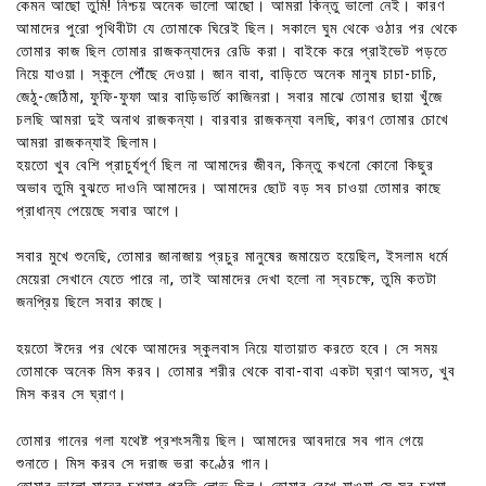
কেমন আছো তুমি! নিশ্চয় অনেক ভালো আছো। আমরা কিন্তু ভালো নেই। কারণ
আমাদের পুরো পৃথিবীটা যে তোমাকে ঘিরেই ছিল। সকালে ঘুম থেকে ওঠার পর থেকে
তোমার কাজ ছিল তোমার রাজকন্যাদের রেডি করা। বাইকে করে প্রাইভেট পড়তে
নিয়ে যাওয়া। স্কুলে পৌঁছে দেওয়া। জান বাবা, বাড়িতে অনেক মানুষ চাচা-চাচি,
জেঠু-জেঠিমা, ফুফি-ফুফা আর বাড়িভর্তি কাজিনরা। সবার মাঝে তোমার ছায়া খুঁজে
চলছি আমরা দুই অনাথ রাজকন্যা। বারবার রাজকন্যা বলছি, কারণ তোমার চোখে
আমরা রাজকন্যাই ছিলাম।
হয়তো খুব বেশি প্রাচুর্যপূর্ণ ছিল না আমাদের জীবন, কিন্তু কখনো কোনো কিছুর
অভাব তুমি বুঝতে দাওনি আমাদের। আমাদের ছোট বড় সব চাওয়া তোমার কাছে
প্রাধান্য পেয়েছে সবার আগে।
সবার মুখে শুনেছি, তোমার জানাজায় প্রচুর মানুষের জমায়েত হয়েছিল, ইসলাম ধর্মে
মেয়েরা সেখানে যেতে পারে না, তাই আমাদের দেখা হলো না স্বচক্ষে, তুমি কতটা
জনপ্রিয় ছিলে সবার কাছে।
হয়তো ঈদের পর থেকে আমাদের স্কুলবাস নিয়ে যাতায়াত করতে হবে। সে সময়
তোমাকে অনেক মিস করব। তোমার শরীর থেকে বাবা-বাবা একটা ঘ্রাণ আসত, খুব
মিস করব সে ঘ্রাণ।
তোমার গানের গলা যথেষ্ট প্রশংসনীয় ছিল। আমাদের আবদারে সব গান গেয়ে
শুনাতে। মিস করব সে দরাজ ভরা কণ্ঠের গান।