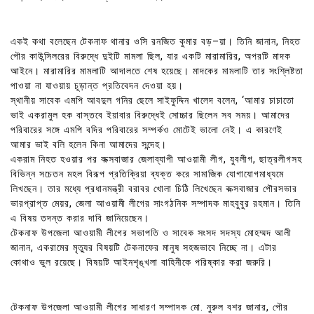
একই কথা বলেছেন টেকনাফ থানার ওসি রনজিত কুমার বড়–য়া। তিনি জানান, নিহত
পৌর কাউন্সিলরের বিরুদ্ধে দুইটি মামলা ছিল, যার একটি মারামারির, অপরটি মাদক
আইনে। মারামারির মামলাটি আদালতে শেষ হয়েছে। মাদকের মামলাটি তার সংশ্লিষ্টতা
পাওয়া না যাওয়ায় চূড়ান্ত প্রতিবেদন দেওয়া হয়।
স্থানীয় সাবেক এমপি আবদুল গনির ছেলে সাইফুদ্দিন খালেদ বলেন, ‘আমার চাচাতো
ভাই একরামুল হক বাস্তবে ইয়াবার বিরুদ্ধেই সোচ্চার ছিলেন সব সময়। আমাদের
পরিবারের সঙ্গে এমপি বদির পরিবারের সম্পর্কও মোটেই ভালো নেই। এ কারণেই
আমার ভাই বলি হলেন কিনা আমাদের সন্দেহ।
একরাম নিহত হওয়ার পর কক্সবাজার জেলাব্যাপী আওয়ামী লীগ, যুবলীগ, ছাত্রলীগসহ
বিভিন্ন সচেতন মহল বিরূপ প্রতিক্রিয়া ব্যক্ত করে সামাজিক যোগাযোগমাধ্যমে
লিখছেন। তার মধ্যে প্রধানমন্ত্রী বরাবর খোলা চিঠি লিখেছেন কক্সবাজার পৌরসভার
ভারপ্রাপ্ত মেয়র, জেলা আওয়ামী লীগের সাংগঠনিক সম্পাদক মাহবুবুর রহমান। তিনি
এ বিষয় তদন্ত করার দাবি জানিয়েছেন।
টেকনাফ উপজেলা আওয়ামী লীগের সভাপতি ও সাবেক সংসদ সদস্য মোহম্মদ আলী
জানান, একরামের মৃত্যুর বিষয়টি টেকনাফের মানুষ সহজভাবে নিচ্ছে না। এটার
কোথাও ভুল রয়েছে। বিষয়টি আইনশৃঙ্খলা বাহিনীকে পরিষ্কার করা জরুরি।
টেকনাফ উপজেলা আওয়ামী লীগের সাধারণ সম্পাদক মো. নুরুল বশর জানার, পৌর