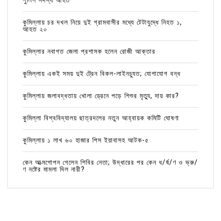
পুলিশ সদস্য আহত
কুমিল্লায় চর দখল নিয়ে দুই গ্রামবাসীর মধ্যে টেটাযুদ্ধে নিহত ১,
আহত ২০
কুমিল্লার নবাগত জেলা প্রশাসক হলেন রোজী আক্তার
কুমিল্লায় একই সময় দুই ট্রেন বিকল-লাইনচ্যুত; যোগাযোগ বন্ধ
কুমিল্লায় জলাবদ্ধতায় খোলা ড্রেনে পড়ে শিশুর মৃত্যু, দায় কার?
কুমিল্লা বিশ্ববিদ্যালয় ছাত্রদলের নতুন আহ্বায়ক কমিটি ঘোষণা
কুমিল্লায় ১ লাখ ৬০ হাজার পিস ইয়াবাসহ আটক-৫
কেন আত্মগোপন গেলেন শিবির নেতা; উদ্ধারের পর কেন ধ/র্ষ/ণ ও ভ্রু/
ণ নষ্টের মামলা দিল নারী?