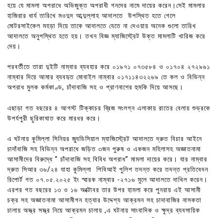
হয়ে যে মামলা অপরাধে অভিজুক্ত অপরাধী গনদের নামে দায়ের করেন।সেই মামলার
হাজিরার ধার্য তারিখে মওদুদ আব্দুল্লাহ আদালতে উপস্থিত হতে গেলে
মোটরসাইকেল মহড়া দিয়ে তাকে আদালতে যেতে না দেওয়ায় অনেক গুলো তারিখ
আদালতে অনুপস্থিত হতে হয়। তখন বিজ্ঞ ম্যাজিস্ট্রেট উক্ত মামলাটি খারিজ করে
দেয়।
পরবর্তীতে তারা দুইটি নাম্বার ব্যবহার করে ০১৯৭১ ০৭৩৫৮৪ ও ০১৭০৪ ২৭২৯৬১
নাম্বার দিয়ে আমার ব্যবহৃত মোবাইল নাম্বার ০১৭১১৪৩২২৬৯ তে কল ও বিভিন্ন
অপরাধ মুলক কর্মকাণ্ড, চাঁদাবাজি সহ ও প্রাণনাশের হুমকি দিয়ে আসছে।
এছাড়া গত বছরের ৪ আগস্ট টিক্কাচর ব্রিজ সংলগ্ন এলাকায় রাতের বেলায় শুভ্রকে
উপর্যপুরী ছুরিকাঘাত করে মারধর করে।
এ ঘটনায় কুমিল্লা সিনিয়র জ্যুডিসিয়াল ম্যাজিস্ট্রেট আদালতে দ্রুত বিচার আইনে
চাদাঁবাজি সহ বিভিন্ন অপরাধে জড়িত ৩জন পুরুষ ও একজন মহিলাসহ অজ্ঞাতনামা
আসামীদের বিরুদ্ধে ” চাঁদাবাজি সহ বিবিধ অপরাধ” মামলা দায়ের করে। যার নাম্বার
দ্রুত সিআর ৩৬/২৪ যাহা কুমিল্লা পিবিআই পুলিশ তদন্ত করে তদন্ত প্রতিবেদন
রিপোর্ট গত ০৭.০৫.২০২৫ ইং স্মারক নাম্বার -২৭১৬ মুলে আদালতে দাখিল করেন।
এরপর গত বছরের ১৩ ও ১৬ অক্টোবর তার উপর হামলা করে পুনরায় এই আসামী
চক্র সহ অজ্ঞাতনামা আসামীগন হত্যার উদ্দেশ্য আক্রমন সহ চাদাবাজির নাসকতা
চালায় অস্ত্র সস্ত্র নিয়ে আক্রমন চালায় ,এ ঘটনায় সাংবাদিক ও ক্ষুদ্র ব্যবসায়িক