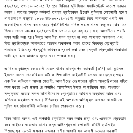
৫২৬/২৫, তাং-১৯-০৩-২৫ ইং মূলে সিনিয়র জুডিসিয়াল ম্যাজিস্ট্রেট আদেশ প্রদান
করেন। অতপর তদন্ত কর্মকর্তা তদন্ত প্রতিবেদন রিপোর্ট কুমিল্লা কোতয়ালী মডেল
থানায়স্মারক নাম্বার ২৮২৬ তাং-০৬-০৪-২৫ইং অনুমতি নিয়ে আদালতে একটি নন
এফআইআর মামলা করার জন্য প্রসিকিউশন দাখিল করলে মামলা রুজু হয়।যার নন
জিআর মামলা নাম্বার ২০/২৫তারিখ ০৭-০৪-২৫ রজু হয়। যাহা আসামীদের প্রতি
সমন জারি করা হয়।কিন্তু আসামিরা সমন গ্রহন না করে আদালত অবমাননা এবং
বিজ্ঞ ম্যাজিস্ট্রেট আদালতের আদেশ অবমাননা করার তাদের বিরুদ্ধে গ্রেপ্তারি
পরোয়ানা ইতিমধ্যে প্রস্তুতি কার্যক্রম গ্রহণ করা হচ্ছে।সদ্যই গ্রেপ্তারি পরোয়ানা
জারি হবে বলে আদালত সুত্রে খবর পাওয়া যায়।
এ বিষয়ে কুমিল্লা কোতয়ালী মডেল থানার ভারপ্রাপ্ত কর্মকর্তা (ওসি) মো: মুহিনল
ইসলাম বলেন, মানবাধিকার কর্মী ও শিক্ষানবিশ আইনজীবী মওদুদ আবদুল্লাহ শুভ্র
একাধিক অভিযোগ আমরা পেয়েছি, আসামীদের গ্রেফতারে পুলিশ আন্তরিকতার সহিত
কাজ করছে।এই মামলা রে ঝর্নামিও আসামিসহ উক্ত আসামিদের সাথে অপরাধে
সম্পৃক্ততা রয়েছে সকল আসামীদেরকে গ্রেপ্তারের অভিযান অব্যাহত আছে এবং
অভিযান অব্যাহত থাকবে। ইতিমধ্যে এই অপরাধে অভিজুক্ত একজন আসামী কে
পুলিশ সহ যৌথবাহিনী অভিযান চালিয়ে গ্রেফতার করে।
তিনি আরো বলেন, এই অপরাধী চক্রটাকে দমন করার জন্য এবং এদেরকে গ্রেফতার
করে আইনের আওতায় আনার জন্য আইনশৃঙ্খলা রক্ষাকারী বাহিনী হার্ডলাইন
গিয়েছে,খুব দ্রুতই মামলার এজহার নামীয় আসামী সহ আসামী চক্রের সন্ত্রাসী