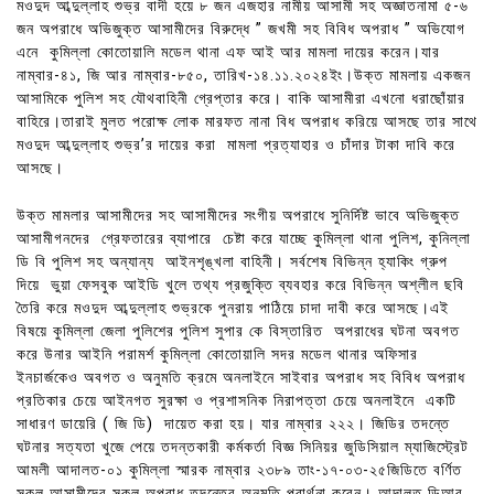
মওদুদ আব্দুল্লাহ শুভ্র বাদী হয়ে ৮ জন এজহার নামীয় আসামী সহ অজ্ঞাতনামা ৫-৬
জন অপরাধে অভিজুক্ত আসামীদের বিরুদ্ধে ” জখমী সহ বিবিধ অপরাধ ” অভিযোগ
এনে কুমিল্লা কোতোয়ালি মডেল থানা এফ আই আর মামলা দায়ের করেন।যার
নাম্বার-৪১, জি আর নাম্বার-৮৫০, তারিখ-১৪.১১.২০২৪ইং।উক্ত মামলায় একজন
আসামিকে পুলিশ সহ যৌথবাহিনী গ্রেপ্তার করে। বাকি আসামীরা এখনো ধরাছোঁয়ার
বাহিরে।তারাই মুলত পরোক্ষ লোক মারফত নানা বিধ অপরাধ করিয়ে আসছে তার সাথে
মওদুদ আব্দুল্লাহ শুভ্র’র দায়ের করা মামলা প্রত্যাহার ও চাঁদার টাকা দাবি করে
আসছে।
উক্ত মামলার আসামীদের সহ আসামীদের সংগীয় অপরাধে সুনির্দিষ্ট ভাবে অভিজুক্ত
আসামীগনদের গ্রেফতারের ব্যাপারে চেষ্টা করে যাচ্ছে কুমিল্লা থানা পুলিশ, কুনিল্লা
ডি বি পুলিশ সহ অন্যান্য আইনশৃঙ্খলা বাহিনী। সর্বশেষ বিভিন্ন হ্যাকিং গ্রুপ
দিয়ে ভুয়া ফেসবুক আইডি খুলে তথ্য প্রজুক্তি ব্যবহার করে বিভিন্ন অশ্লীল ছবি
তৈরি করে মওদুদ আব্দুল্লাহ শুভ্রকে পুনরায় পাঠিয়ে চাদা দাবী করে আসছে।এই
বিষয়ে কুমিল্লা জেলা পুলিশের পুলিশ সুপার কে বিস্তারিত অপরাধের ঘটনা অবগত
করে উনার আইনি পরামর্শ কুমিল্লা কোতোয়ালি সদর মডেল থানার অফিসার
ইনচার্জকেও অবগত ও অনুমতি ক্রমে অনলাইনে সাইবার অপরাধ সহ বিবিধ অপরাধ
প্রতিকার চেয়ে আইনগত সুরক্ষা ও প্রশাসনিক নিরাপত্তা চেয়ে অনলাইনে একটি
সাধারণ ডায়েরি ( জি ডি) দায়েত করা হয়। যার নাম্বার ২২২। জিডির তদন্তে
ঘটনার সত্যতা খুজে পেয়ে তদন্তকারী কর্মকর্তা বিজ্ঞ সিনিয়র জুডিসিয়াল ম্যাজিস্ট্রেট
আমলী আদালত-০১ কুমিল্লা স্মারক নাম্বার ২৩৮৯ তাং-১৭-০৩-২৫জিডিতে বর্ণিত
সকল আসামীদের সকল অপরাধ তদন্তের অনুমতি প্রার্থনা করেন। আদালত ডিআর