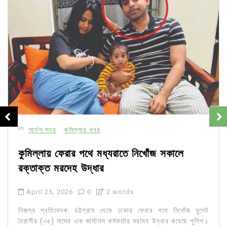
In
আর্দশ সদর
কুমিল্লার খবর
কুমিল্লায় ফেরার পথে মধ্যরাতে নিখোঁজ সকালে
রক্তাক্ত মরদেহ উদ্ধার
April 25, 2026
0
2 words
নিজস্ব প্রতিবেদক: চট্টগ্রাম থেকে ঢাকায় ফেরার পথে নিখোঁজ বুলেট
বৈরাগীর (৩৫) নামের এক কাস্টমস কর্মকর্তার মরদেহ উদ্ধার করেছে পুলিশ।