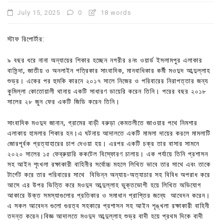
July 15, 2025
0
18 words
স্টাফ রিপোর্টার:
৯ বছর ধরে নানা অন্যায়ের শিকার হচ্ছেন নগরীর ৪নং ওয়ার্ড ইসলামপুর এলাকার
বাসিন্দা, জাতীয় ও অনলাইন পত্রিকার সাংবাদিক, মানবাধিকার কর্মী মওদুদ আব্দুল্লাহ
শুভ্র। একের পর হুমকি কারনে ২০১৭ সালে নিজের ও পরিবারের নিরাপত্তার জন্য
কুমিল্লা কোতোয়ালী থানায় একটি সাধারণ ডায়েরি করেন তিনি। পরের বছর ২০১৮
সালের ২৮ জুন ফের একটি জিডি করেন তিনি।
সাংবাদিক মওদুদ জানান, গ্রামের বাড়ী বরুড়া কেমতলীতে জাওয়ার পথে নিমশার
এলাকায় হামলার শিকার হন।এ ঘটনায় আদালতে একটি মামলা দায়ের করলে মামলাটি
জোরপূর্বক প্রত্যাহারের চাপ দেওয়া হয়। এরপর একটি চক্র তার বাসার সামনে
২০২০ সালের ১৫ ফেব্রুয়ারি ককটেল বিস্ফোরণ চালায়। এক পর্যায়ে তিনি প্রশাসন
সহ আইন শৃংখলা রক্ষাকারী বাহিনীর সর্বোচ্চ মহলে লিখিত ভাবে তার সাথে এবং তাকে
টার্গেট করে তার পরিবারের সাথে বিভিন্ন অন্যায়-অত্যাচার সহ বিবিধ অপরাধ করে
আসে এর উপর ভিত্তি করে মওদুদ আব্দুল্লাহ ভুক্তভোগী হয়ে লিখিত অভিযোগ
আকারে উক্ত সমস্যাগুলোর প্রতিকার ও সমাধান প্রাপ্তির জন্যে আবেদন করেন।
এ সকল আবেদন গুলো গুরত্ব সহকারে প্রশাসন সহ আইন শৃঙ্খলা রক্ষাকারী বাহিনী
তদন্ত করেন।বিজ্ঞ আদালতে মওদুদ আব্দুল্লাহ শুভ্র বাদী হয়ে প্রথম দিকে বাদী