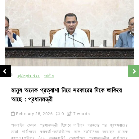
In
কুমিল্লার খবর
জাতীয়
মানুষ অনেক প্রত্যাশা নিয়ে সরকারের দিকে তাকিয়ে
আছে : প্রধানমন্ত্রী
February 28, 2026
0
7 words
অনলাইন ডেস্ক: প্রধানমন্ত্রী হিসেবে দায়িত্ব গ্রহণের পর প্রথমবারের
মতো কার্যালয়ের কর্মকর্তা-কর্মচারীদের সঙ্গে মতবিনিময় করেছেন তারেক
রহমান।শনিবার (২৮ ফেব্রুয়ারি) তেজগাঁওয়ে প্রধানমন্ত্রীর কার্যালয়ের