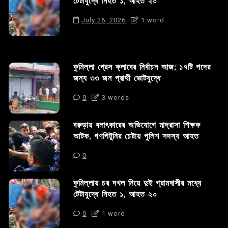
টেটাযুদ্ধে নিহত ১, আহত ২০
July 26, 2026
1 word
কুমিল্লা প্রেস ক্লাবের নির্বাচন আজ; ১৭টি পদের
জন্য ৩৩ জন প্রার্থী ভোটযুদ্ধে
0
3 words
বরুড়ায় বলাৎকারের অভিযোগে মাদ্রাসা শিক্ষক
আটক, গণপিটুনির চেষ্টায় পুলিশ সদস্য আহত
0
কুমিল্লায় চর দখল নিয়ে দুই গ্রামবাসীর মধ্যে
টেটাযুদ্ধে নিহত ১, আহত ২০
0
1 word