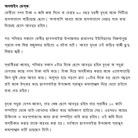
অনলাইন ডেস্ক:
ফেনীতে নগদ টাকা ও জমি জমা লিখে না দেয়ায় ৯০ বছর বয়সী বৃদ্ধা মাকে পিটিয়ে
হাসপাতালে পাঠিয়েছে ছেলে। পাশাপাশি আহত মাকে হাসপাতালে নেয়ার পথে বাধা
দিয়েছে ছেলে আবদুর রহিম।
গত শনিবার সকালে ফেনীর ছাগলনাইয়া উপজেলার রাধানগর ইউনিয়নের নিজপানুয়া
গ্রামে নসা মিয়া মজুমদার বাড়িতে এ ঘটনা ঘটে। আহত বৃদ্ধা ওই বাড়ির হাজী ছন্দু
মিয়ার স্ত্রী।
স্থানীয়রা জানায়, শনিবার সকাল ৮টার দিকে ছেলে আবদুর রহিম বৃদ্ধা মা সবুরা
বেগমের কাছে নগদ টাকা দাবি করে। টাকা দিয়ে অস্বীকার করায় মাকে এলোপাতাড়ি
কিল ঘুষি মেরে আহত করে। অসুস্থ হয়ে পড়লে রাত ১০টার দিকে বড় ছেলে আব্দুল
হাই মাকে উদ্ধার করে ছাগলনাইয়া উপজেলা স্বাস্থ্য কমপ্লেক্সে নিয়ে যেতে চাইলে
বাধা দেয় রহিম।
বৃদ্ধা সবুরা বেগম জানান, তার মেজ ছেলে আবদুর রহিম তার স্বামীর ১০ কানি
সম্পত্তি থেকে ভাই-বোনদের বঞ্চিত করে অধিকাংশ হাতিয়ে নেয়। এরপরও মায়ের
চিকিৎসা ও ভরণপোষণের জন্য রাখা সম্পত্তি দাবি করে রহিম। ওই জমি দিতে
অস্বীকার করায় তাকে মারধর করা হয়। বর্তমানে ছাগলনাইয়া উপজেলা স্বাস্থ্য
কমপ্লেক্সে ভর্তি রয়েছেন তিনি।