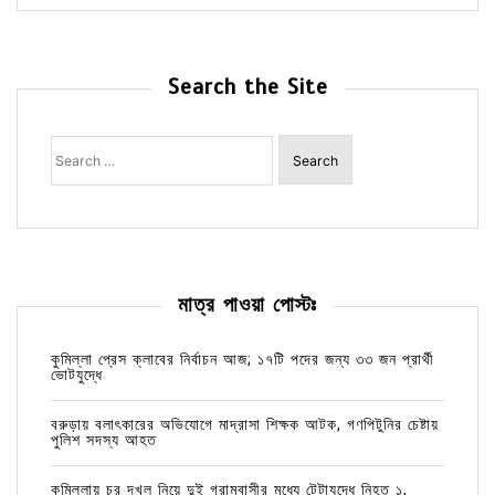
Search the Site
Search
for:
মাত্র পাওয়া পোস্টঃ
কুমিল্লা প্রেস ক্লাবের নির্বাচন আজ; ১৭টি পদের জন্য ৩৩ জন প্রার্থী
ভোটযুদ্ধে
বরুড়ায় বলাৎকারের অভিযোগে মাদ্রাসা শিক্ষক আটক, গণপিটুনির চেষ্টায়
পুলিশ সদস্য আহত
কুমিল্লায় চর দখল নিয়ে দুই গ্রামবাসীর মধ্যে টেটাযুদ্ধে নিহত ১,