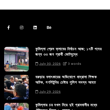
কুমিল্লা প্রেস ক্লাবের নির্বাচন আজ; ১৭টি পদের
জন্য ৩৩ জন প্রার্থী ভোটযুদ্ধে
July 30, 2026
3 words
বরুড়ায় বলাৎকারের অভিযোগে মাদ্রাসা শিক্ষক
আটক, গণপিটুনির চেষ্টায় পুলিশ সদস্য আহত
July 29, 2026
কুমিল্লায় চর দখল নিয়ে দুই গ্রামবাসীর মধ্যে