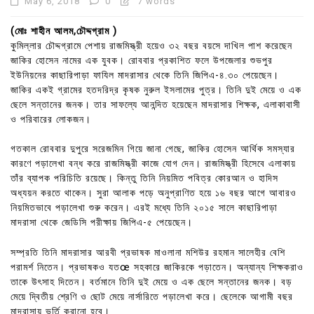
May 6, 2018
0
7 words
(মোঃ শাহীন আলম,চৌদ্দগ্রাম )
কুমিল্লার চৌদ্দগ্রামে পেশায় রাজমিস্ত্রী হয়েও ৩২ বছর বয়সে দাখিল পাশ করেছেন
জাকির হোসেন নামের এক যুবক। রোববার প্রকাশিত ফলে উপজেলার শুভপুর
ইউনিয়নের কাছারিপাড়া ফাযিল মাদরাসার থেকে তিনি জিপিএ-৪.৩০ পেয়েছেন।
জাকির একই গ্রামের হতদরিদ্র কৃষক নুরুল ইসলামের পুত্র। তিনি দুই মেয়ে ও এক
ছেলে সন্তানের জনক। তার সাফল্যে আনন্দিত হয়েছেন মাদরাসার শিক্ষক, এলাকাবাসী
ও পরিবারের লোকজন।
গতকাল রোববার দুপুরে সরেজমিন গিয়ে জানা গেছে, জাকির হোসেন আর্থিক সমস্যার
কারণে পড়ালেখা বন্ধ করে রাজমিস্ত্রী কাজে যোগ দেন। রাজমিস্ত্রী হিসেবে এলাকায়
তাঁর ব্যাপক পরিচিতি রয়েছে। কিন্তু তিনি নিয়মিত পবিত্র কোরআন ও হাদিস
অধ্যয়ন করতে থাকেন। সুরা আলাক পড়ে অনুপ্রাণিত হয়ে ১৬ বছর আগে আবারও
নিয়মিতভাবে পড়ালেখা শুরু করেন। এরই মধ্যে তিনি ২০১৫ সালে কাছারিপাড়া
মাদরাসা থেকে জেডিসি পরীক্ষায় জিপিএ-৫ পেয়েছেন।
সম্প্রতি তিনি মাদরাসার আরবী প্রভাষক মাওলানা মশিউর রহমান সালেহীর বেশি
পরামর্শ নিতেন। প্রভাষকও যতœ সহকারে জাকিরকে পড়াতেন। অন্যান্য শিক্ষকরাও
তাকে উৎসাহ দিতেন। বর্তমানে তিনি দুই মেয়ে ও এক ছেলে সন্তানের জনক। বড়
মেয়ে দ্বিতীয় শ্রেণি ও ছোট মেয়ে নার্সারিতে পড়ালেখা করে। ছেলেকে আগামী বছর
মাদরাসায় ভর্তি করানো হবে।