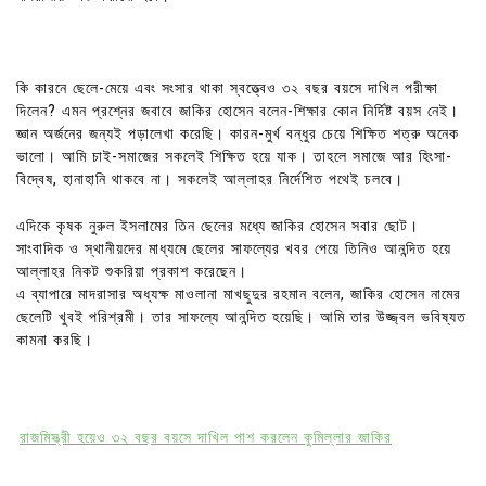
কি কারনে ছেলে-মেয়ে এবং সংসার থাকা স্বত্ত্বেও ৩২ বছর বয়সে দাখিল পরীক্ষা
দিলেন? এমন প্রশ্নের জবাবে জাকির হোসেন বলেন-শিক্ষার কোন নির্দিষ্ট বয়স নেই।
জ্ঞান অর্জনের জন্যই পড়ালেখা করেছি। কারন-মুর্খ বন্ধুর চেয়ে শিক্ষিত শত্রু অনেক
ভালো। আমি চাই-সমাজের সকলেই শিক্ষিত হয়ে যাক। তাহলে সমাজে আর হিংসা-
বিদ্বেষ, হানাহানি থাকবে না। সকলেই আল্লাহর নির্দেশিত পথেই চলবে।
এদিকে কৃষক নুরুল ইসলামের তিন ছেলের মধ্যে জাকির হোসেন সবার ছোট।
সাংবাদিক ও স্থানীয়দের মাধ্যমে ছেলের সাফল্যের খবর পেয়ে তিনিও আনন্দিত হয়ে
আল্লাহর নিকট শুকরিয়া প্রকাশ করেছেন।
এ ব্যাপারে মাদরাসার অধ্যক্ষ মাওলানা মাখছুদুর রহমান বলেন, জাকির হোসেন নামের
ছেলেটি খুবই পরিশ্রমী। তার সাফল্যে আনন্দিত হয়েছি। আমি তার উজ্জ্বল ভবিষ্যত
কামনা করছি।
রাজমিস্ত্রী হয়েও ৩২ বছর বয়সে দাখিল পাশ করলেন কুমিল্লার জাকির