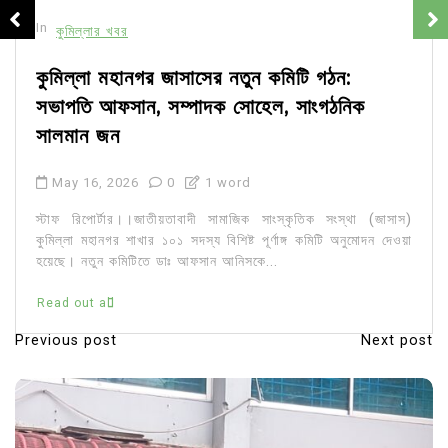
In
কুমিল্লার খবর
কুমিল্লা মহানগর জাসাসের নতুন কমিটি গঠন:
সভাপতি আফসান, সম্পাদক সোহেল, সাংগঠনিক
সালমান জন
May 16, 2026
0
1 word
স্টাফ রিপোর্টার।।জাতীয়তাবাদী সামাজিক সাংস্কৃতিক সংস্থা (জাসাস)
কুমিল্লা মহানগর শাখার ১০১ সদস্য বিশিষ্ট পূর্ণাঙ্গ কমিটি অনুমোদন দেওয়া
হয়েছে। নতুন কমিটিতে ডাঃ আফসান আনিসকে...
Read out all
Previous post
Next post
P
o
s
t