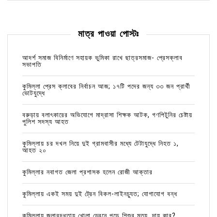
মাত্র পাওয়া পোস্টঃ
আদর্শ সমাজ বিনির্মাণে সহায়ক ভুমিকা রাখে ছাত্রসমাজ- প্রেসক্লাব
সভাপতি
কুমিল্লা প্রেস ক্লাবের নির্বাচন আজ; ১৭টি পদের জন্য ৩৩ জন প্রার্থী
ভোটযুদ্ধে
বরুড়ায় বলাৎকারের অভিযোগে মাদ্রাসা শিক্ষক আটক, গণপিটুনির চেষ্টায়
পুলিশ সদস্য আহত
কুমিল্লায় চর দখল নিয়ে দুই গ্রামবাসীর মধ্যে টেটাযুদ্ধে নিহত ১,
আহত ২০
কুমিল্লার নবাগত জেলা প্রশাসক হলেন রোজী আক্তার
কুমিল্লায় একই সময় দুই ট্রেন বিকল-লাইনচ্যুত; যোগাযোগ বন্ধ
কুমিল্লায় জলাবদ্ধতায় খোলা ড্রেনে পড়ে শিশুর মৃত্যু, দায় কার?