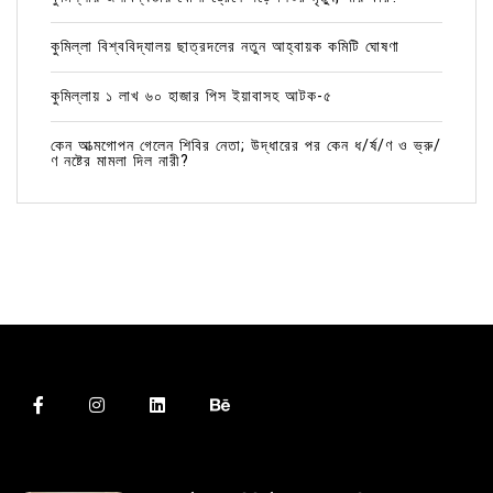
কুমিল্লা বিশ্ববিদ্যালয় ছাত্রদলের নতুন আহ্বায়ক কমিটি ঘোষণা
কুমিল্লায় ১ লাখ ৬০ হাজার পিস ইয়াবাসহ আটক-৫
কেন আত্মগোপন গেলেন শিবির নেতা; উদ্ধারের পর কেন ধ/র্ষ/ণ ও ভ্রু/
ণ নষ্টের মামলা দিল নারী?