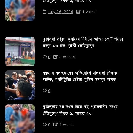
টেটাযুদ্ধে নিহত ১, আহত ২০
July 26, 2026
1 word
কুমিল্লা প্রেস ক্লাবের নির্বাচন আজ; ১৭টি পদের
জন্য ৩৩ জন প্রার্থী ভোটযুদ্ধে
0
3 words
বরুড়ায় বলাৎকারের অভিযোগে মাদ্রাসা শিক্ষক
আটক, গণপিটুনির চেষ্টায় পুলিশ সদস্য আহত
0
কুমিল্লায় চর দখল নিয়ে দুই গ্রামবাসীর মধ্যে
টেটাযুদ্ধে নিহত ১, আহত ২০
0
1 word