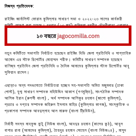
নিজস্ব প্রতিবেদক:
রাইজিং জার্নালিস্ট ফোরাম কুমিল্লার সাধারণ সভা ও ২০২২-২৩ সালের কার্যকরী
কমিটি ঘোষণা করা হয়েছে। বুধবার (২৩ মার্চ) কুমিল্লা নগরীর চৌধুরীপাড়া এলাকার
একটি মিলনায়তনে এ সভা অনুষ্ঠিত হয়।
নতুন কমিটিতে সভাপতি নির্বাচিত হয়েছেন রাইজিং বিডি জেলা প্রতিনিধি ও সাপ্তাহিক
আমোদ এর স্টাফ রিপোর্টার মোহাম্মদ শরীফ। কমিটির সাধারণ সম্পাদক হয়েছেন
বাণিজ্য প্রতিদিন জেলা প্রতিনিধি ও দৈনিক আমাদের কুমিল্লার স্টাফ রিপোর্টার আবু
সুফিয়ান রাসেল।
এছাড়াও অন্য পদগুলোতে নির্বাচিতরা হচ্ছেন সহ-সভাপতি অমিত মজুমদার (ঢাকা
পোস্ট), যুগ্ম সাধারণ সম্পাদক মহিউদ্দিন আকাশ (গণমুক্তি), সাংগঠনিক সম্পাদক
আশিক ইরান (রুপসী বাংলা) , অর্থ সম্পাদক আশিকুর রহমান (জাগো কুমিল্লা),
প্রচার ও দপ্তর সম্পাদক জহিরুল ইসলাম মাহির (কুমিল্লার কাগজ), সাংস্কৃতিক ও
প্রকাশনা সম্পাদক আবদুল্লাহ আল মারুফ (বাংলা ট্রিবিউন),
নির্বাহী সদস্য মাহফুজ নান্টু (নিউজ বাংলা), আবদুর রহমান (কালের কন্ঠ), আবুল
বাশার রানা (আমাদের কুমিল্লা), তৈয়বুর রহমান সোহেল (বাংলা নিউজ২৪) , মাসুদ