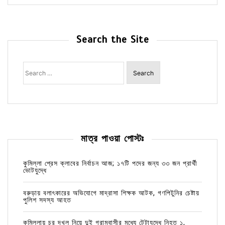
Search the Site
Search
for:
মাত্র পাওয়া পোস্টঃ
কুমিল্লা প্রেস ক্লাবের নির্বাচন আজ; ১৭টি পদের জন্য ৩৩ জন প্রার্থী
ভোটযুদ্ধে
বরুড়ায় বলাৎকারের অভিযোগে মাদ্রাসা শিক্ষক আটক, গণপিটুনির চেষ্টায়
পুলিশ সদস্য আহত
কুমিল্লায় চর দখল নিয়ে দুই গ্রামবাসীর মধ্যে টেটাযুদ্ধে নিহত ১,