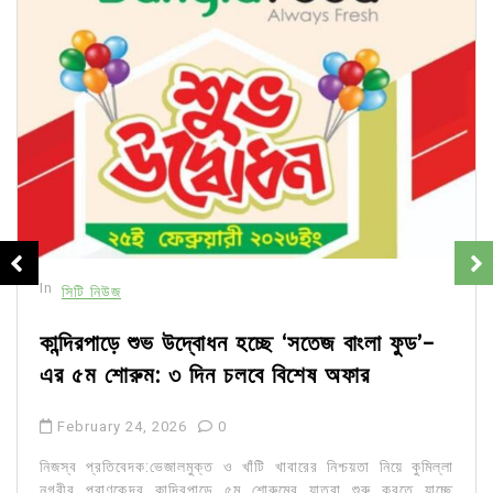
In
সিটি নিউজ
কান্দিরপাড়ে শুভ উদ্বোধন হচ্ছে ‘সতেজ বাংলা ফুড’-
এর ৫ম শোরুম: ৩ দিন চলবে বিশেষ অফার
February 24, 2026
0
নিজস্ব প্রতিবেদক:ভেজালমুক্ত ও খাঁটি খাবারের নিশ্চয়তা নিয়ে কুমিল্লা
নগরীর প্রাণকেন্দ্র কান্দিরপাড়ে ৫ম শোরুমের যাত্রা শুরু করতে যাচ্ছে