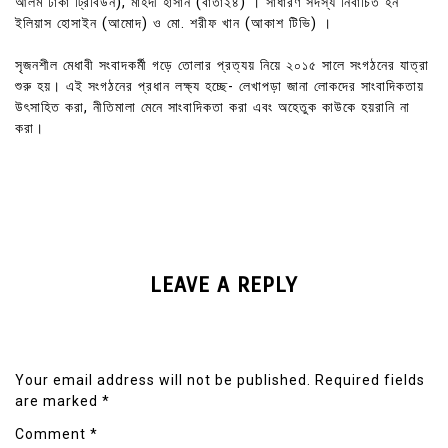
আলম ঢাকা ট্রিবিউন), মাহদী হাসান (বার্তা২৪) । সাধারণ সদস্য নির্বাচিত হন
ইলিয়াস হোসাইন (আমোদ) ও মো. শরীফ খান (আকাশ টিভি) ।
সৃজনশীল মেধাবী সংবাদকর্মী গড়ে তোলার প্রত্যয় নিয়ে ২০১৫ সালে সংগঠনের যাত্রা
শুরু হয়। এই সংগঠনের প্রধান লক্ষ্য হচ্ছে- লেখাপড়া জানা লোকদের সাংবাদিকতায়
উৎসাহিত করা, নীতিমালা মেনে সাংবাদিকতা করা এবং অহেতুক কাউকে হয়রানি না
করা।
LEAVE A REPLY
Your email address will not be published.
Required fields
are marked
*
Comment
*