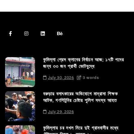
কুমিল্লা প্রেস ক্লাবের নির্বাচন আজ; ১৭টি পদের
জন্য ৩৩ জন প্রার্থী ভোটযুদ্ধে
July 30, 2026
3 words
বরুড়ায় বলাৎকারের অভিযোগে মাদ্রাসা শিক্ষক
আটক, গণপিটুনির চেষ্টায় পুলিশ সদস্য আহত
July 29, 2026
কুমিল্লায় চর দখল নিয়ে দুই গ্রামবাসীর মধ্যে