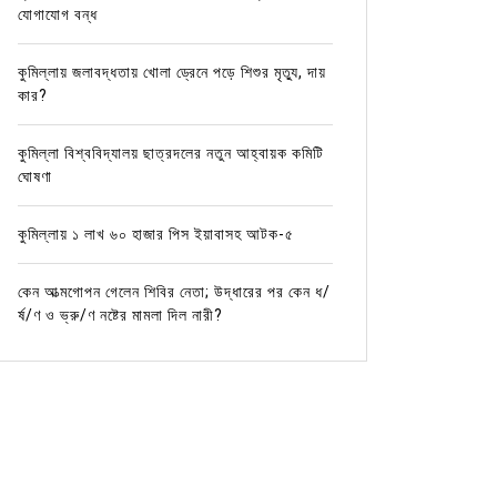
যোগাযোগ বন্ধ
কুমিল্লায় জলাবদ্ধতায় খোলা ড্রেনে পড়ে শিশুর মৃত্যু, দায়
কার?
কুমিল্লা বিশ্ববিদ্যালয় ছাত্রদলের নতুন আহ্বায়ক কমিটি
ঘোষণা
কুমিল্লায় ১ লাখ ৬০ হাজার পিস ইয়াবাসহ আটক-৫
কেন আত্মগোপন গেলেন শিবির নেতা; উদ্ধারের পর কেন ধ/
র্ষ/ণ ও ভ্রু/ণ নষ্টের মামলা দিল নারী?