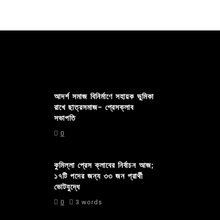
আদর্শ সমাজ বিনির্মাণে সহায়ক ভুমিকা
রাখে ছাত্রসমাজ- প্রেসক্লাব
সভাপতি
0
কুমিল্লা প্রেস ক্লাবের নির্বাচন আজ;
১৭টি পদের জন্য ৩৩ জন প্রার্থী
ভোটযুদ্ধে
0
3 words