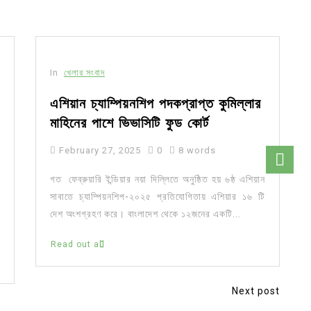
In
খেলার সংবাদ
এশিয়ান চ্যাম্পিয়নশিপ পদকপ্রাপ্ত কুমিল্লার
মাহিনের পাশে ভিভাসিটি ফুড কোর্ট
February 27, 2025
0
8 words
গত ফেব্রুয়ারি ইন্ডিয়ার নয়া দিল্লিতে অনুষ্ঠিত হয় ৬ষ্ঠ এশিয়ান
সাবাতে চ্যাম্পিয়নশিপ-২০২৫ প্রতিযোগিতায় এশিয়ার ১৬ টি
দেশ অংশগ্রহণ করে। বাংলাদেশ থেকে ১২জনের একটি...
Read out all
Next post