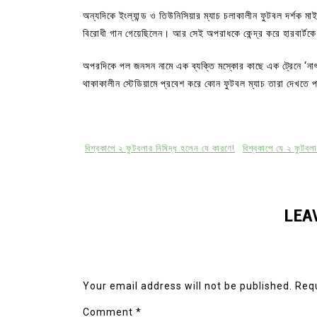
অন্যদিকে ইংল্যান্ড ও তিউনিসিয়ার ম্যাচ চলাকালীন ফুটবল দর্শক মাই
বিরোধী গান গেয়েছিলেন। আর সেই অপরাধকে কেন্দ্র করে হারবার্টকে
অপরদিকে পল জনসন নামে এক ব্যক্তি মস্কোর কাছে এক ট্রেনে ‘নাৎস
থাকাকালীন স্টেডিয়ামে প্রবেশ করে কোন ফুটবল ম্যাচ তারা দেখতে 
বিশ্বকাপে ২ ফুটবলার নিষিদ্ধ হলেন যে কারণে!
বিশ্বকাপে যে ২ ফুটবল
LEA
Your email address will not be published.
Requ
Comment
*