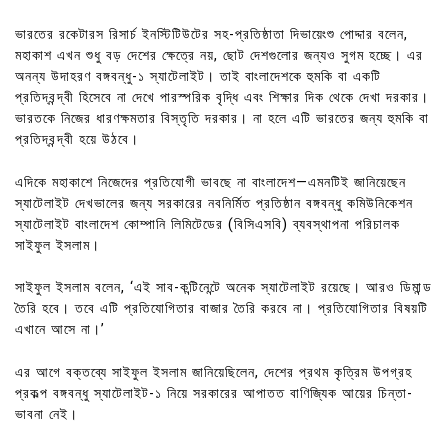
ভারতের রকেটারস রিসার্চ ইনস্টিটিউটের সহ-প্রতিষ্ঠাতা দিভায়েংশু পোদ্দার বলেন,
মহাকাশ এখন শুধু বড় দেশের ক্ষেত্রে নয়, ছোট দেশগুলোর জন্যও সুগম হচ্ছে। এর
অনন্য উদাহরণ বঙ্গবন্ধু-১ স্যাটেলাইট। তাই বাংলাদেশকে হুমকি বা একটি
প্রতিদ্বন্দ্বী হিসেবে না দেখে পারস্পরিক বৃদ্ধি এবং শিক্ষার দিক থেকে দেখা দরকার।
ভারতকে নিজের ধারণক্ষমতার বিস্তৃতি দরকার। না হলে এটি ভারতের জন্য হুমকি বা
প্রতিদ্বন্দ্বী হয়ে উঠবে।
এদিকে মহাকাশে নিজেদের প্রতিযোগী ভাবছে না বাংলাদেশ—এমনটিই জানিয়েছেন
স্যাটেলাইট দেখভালের জন্য সরকারের নবনির্মিত প্রতিষ্ঠান বঙ্গবন্ধু কমিউনিকেশন
স্যাটেলাইট বাংলাদেশ কোম্পানি লিমিটেডের (বিসিএসবি) ব্যবস্থাপনা পরিচালক
সাইফুল ইসলাম।
সাইফুল ইসলাম বলেন, ‘এই সাব-কন্টিনেন্টে অনেক স্যাটেলাইট রয়েছে। আরও ডিমান্ড
তৈরি হবে। তবে এটি প্রতিযোগিতার বাজার তৈরি করবে না। প্রতিযোগিতার বিষয়টি
এখানে আসে না।’
এর আগে বক্তব্যে সাইফুল ইসলাম জানিয়েছিলেন, দেশের প্রথম কৃত্রিম উপগ্রহ
প্রকল্প বঙ্গবন্ধু স্যাটেলাইট-১ নিয়ে সরকারের আপাতত বাণিজ্যিক আয়ের চিন্তা-
ভাবনা নেই।