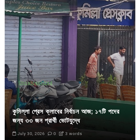
v
i
g
a
t
i
o
n
In
Uncategorized
কুমিল্লা প্রেস ক্লাবের নির্বাচন আজ; ১৭টি পদের
জন্য ৩৩ জন প্রার্থী ভোটযুদ্ধে
July 30, 2026
0
3 words