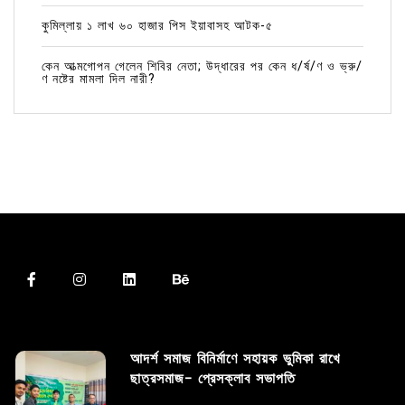
কুমিল্লায় ১ লাখ ৬০ হাজার পিস ইয়াবাসহ আটক-৫
কেন আত্মগোপন গেলেন শিবির নেতা; উদ্ধারের পর কেন ধ/র্ষ/ণ ও ভ্রু/
ণ নষ্টের মামলা দিল নারী?
আদর্শ সমাজ বিনির্মাণে সহায়ক ভুমিকা রাখে
ছাত্রসমাজ- প্রেসক্লাব সভাপতি