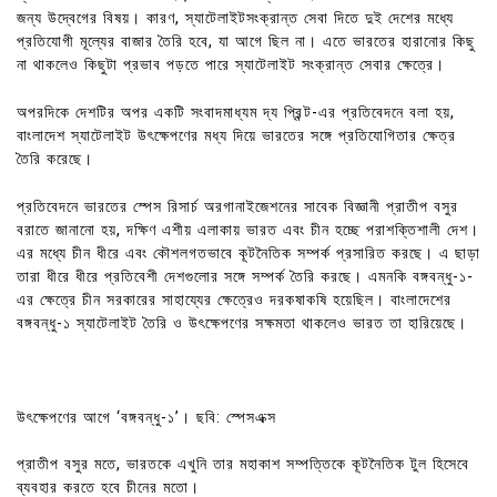
জন্য উদ্বেগের বিষয়। কারণ, স্যাটেলাইটসংক্রান্ত সেবা দিতে দুই দেশের মধ্যে
প্রতিযোগী মূল্যের বাজার তৈরি হবে, যা আগে ছিল না। এতে ভারতের হারানোর কিছু
না থাকলেও কিছুটা প্রভাব পড়তে পারে স্যাটেলাইট সংক্রান্ত সেবার ক্ষেত্রে।
অপরদিকে দেশটির অপর একটি সংবাদমাধ্যম দ্য প্রিন্ট-এর প্রতিবেদনে বলা হয়,
বাংলাদেশ স্যাটেলাইট উৎক্ষেপণের মধ্য দিয়ে ভারতের সঙ্গে প্রতিযোগিতার ক্ষেত্র
তৈরি করেছে।
প্রতিবেদনে ভারতের স্পেস রিসার্চ অরগানাইজেশনের সাবেক বিজ্ঞানী প্রাতীপ বসুর
বরাতে জানানো হয়, দক্ষিণ এশীয় এলাকায় ভারত এবং চীন হচ্ছে পরাশক্তিশালী দেশ।
এর মধ্যে চীন ধীরে এবং কৌশলগতভাবে কূটনৈতিক সম্পর্ক প্রসারিত করছে। এ ছাড়া
তারা ধীরে ধীরে প্রতিবেশী দেশগুলোর সঙ্গে সম্পর্ক তৈরি করছে। এমনকি বঙ্গবন্ধু-১-
এর ক্ষেত্রে চীন সরকারের সাহায্যের ক্ষেত্রেও দরকষাকষি হয়েছিল। বাংলাদেশের
বঙ্গবন্ধু-১ স্যাটেলাইট তৈরি ও উৎক্ষেপণের সক্ষমতা থাকলেও ভারত তা হারিয়েছে।
উৎক্ষেপণের আগে ‘বঙ্গবন্ধু-১’। ছবি: স্পেসএক্স
প্রাতীপ বসুর মতে, ভারতকে এখুনি তার মহাকাশ সম্পত্তিকে কূটনৈতিক টুল হিসেবে
ব্যবহার করতে হবে চীনের মতো।