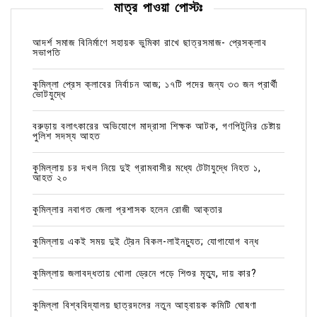
মাত্র পাওয়া পোস্টঃ
আদর্শ সমাজ বিনির্মাণে সহায়ক ভুমিকা রাখে ছাত্রসমাজ- প্রেসক্লাব
সভাপতি
কুমিল্লা প্রেস ক্লাবের নির্বাচন আজ; ১৭টি পদের জন্য ৩৩ জন প্রার্থী
ভোটযুদ্ধে
বরুড়ায় বলাৎকারের অভিযোগে মাদ্রাসা শিক্ষক আটক, গণপিটুনির চেষ্টায়
পুলিশ সদস্য আহত
কুমিল্লায় চর দখল নিয়ে দুই গ্রামবাসীর মধ্যে টেটাযুদ্ধে নিহত ১,
আহত ২০
কুমিল্লার নবাগত জেলা প্রশাসক হলেন রোজী আক্তার
কুমিল্লায় একই সময় দুই ট্রেন বিকল-লাইনচ্যুত; যোগাযোগ বন্ধ
কুমিল্লায় জলাবদ্ধতায় খোলা ড্রেনে পড়ে শিশুর মৃত্যু, দায় কার?
কুমিল্লা বিশ্ববিদ্যালয় ছাত্রদলের নতুন আহ্বায়ক কমিটি ঘোষণা