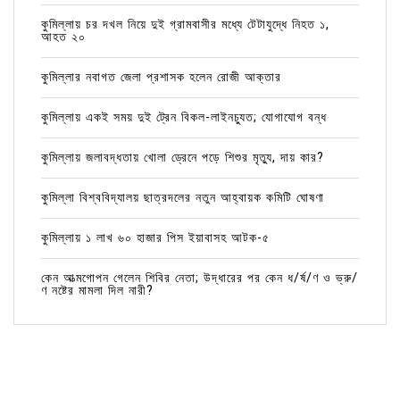
কুমিল্লায় চর দখল নিয়ে দুই গ্রামবাসীর মধ্যে টেটাযুদ্ধে নিহত ১,
আহত ২০
কুমিল্লার নবাগত জেলা প্রশাসক হলেন রোজী আক্তার
কুমিল্লায় একই সময় দুই ট্রেন বিকল-লাইনচ্যুত; যোগাযোগ বন্ধ
কুমিল্লায় জলাবদ্ধতায় খোলা ড্রেনে পড়ে শিশুর মৃত্যু, দায় কার?
কুমিল্লা বিশ্ববিদ্যালয় ছাত্রদলের নতুন আহ্বায়ক কমিটি ঘোষণা
কুমিল্লায় ১ লাখ ৬০ হাজার পিস ইয়াবাসহ আটক-৫
কেন আত্মগোপন গেলেন শিবির নেতা; উদ্ধারের পর কেন ধ/র্ষ/ণ ও ভ্রু/
ণ নষ্টের মামলা দিল নারী?