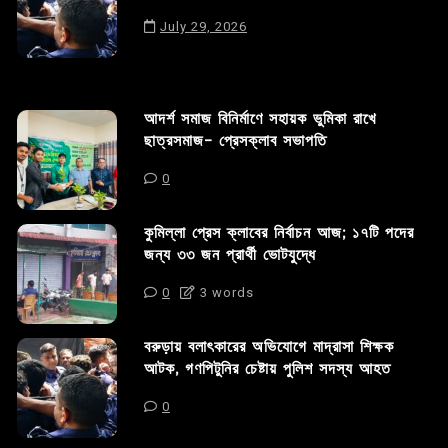
July 29, 2026
আদর্শ সমাজ বিনির্মাণে সহায়ক ভুমিকা রাখে
ছাত্রসমাজ- প্রেসক্লাব সভাপতি
0
কুমিল্লা প্রেস ক্লাবের নির্বাচন আজ; ১৭টি পদের
জন্য ৩৩ জন প্রার্থী ভোটযুদ্ধে
0
3 words
বরুড়ায় বলাৎকারের অভিযোগে মাদ্রাসা শিক্ষক
আটক, গণপিটুনির চেষ্টায় পুলিশ সদস্য আহত
0