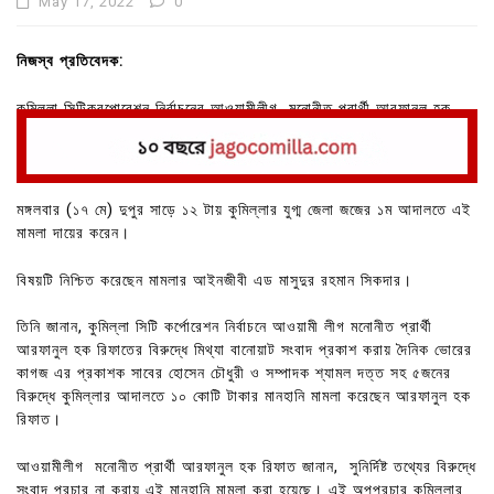
May 17, 2022
0
নিজস্ব প্রতিবেদক:
কুমিল্লা সিটিকরপোরেশন নির্বাচনের আওয়ামীলীগ মনোনীত প্রার্থী আরফানুল হক
রিফাত দৈনিক ভোরের কাগজের বিরুদ্ধে ১০ কোটি টাকা মানহানি মামলা করেছেন।
মঙ্গলবার (১৭ মে) দুপুর সাড়ে ১২ টায় কুমিল্লার যুগ্ম জেলা জজের ১ম আদালতে এই
মামলা দায়ের করেন।
বিষয়টি নিশ্চিত করেছেন মামলার আইনজীবী এড মাসুদুর রহমান সিকদার।
তিনি জানান, কুমিল্লা সিটি কর্পোরেশন নির্বাচনে আওয়ামী লীগ মনোনীত প্রার্থী
আরফানুল হক রিফাতের বিরুদ্ধে মিথ্যা বানোয়াট সংবাদ প্রকাশ করায় দৈনিক ভোরের
কাগজ এর প্রকাশক সাবের হোসেন চৌধুরী ও সম্পাদক শ্যামল দত্ত সহ ৫জনের
বিরুদ্ধে কুমিল্লার আদালতে ১০ কোটি টাকার মানহানি মামলা করেছেন আরফানুল হক
রিফাত।
আওয়ামীলীগ মনোনীত প্রার্থী আরফানুল হক রিফাত জানান, সুনির্দিষ্ট তথ্যের বিরুদ্ধে
সংবাদ প্রচার না করায় এই মানহানি মামলা করা হয়েছে। এই অপপ্রচার কুমিল্লার