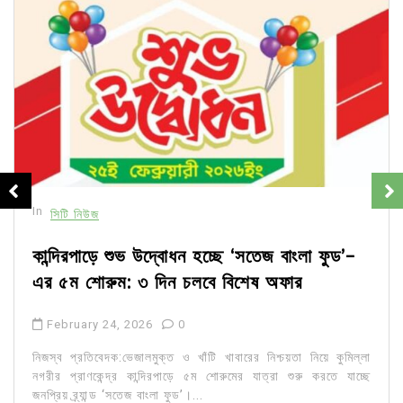
In
সিটি নিউজ
কান্দিরপাড়ে শুভ উদ্বোধন হচ্ছে ‘সতেজ বাংলা ফুড’-
এর ৫ম শোরুম: ৩ দিন চলবে বিশেষ অফার
February 24, 2026
0
নিজস্ব প্রতিবেদক:ভেজালমুক্ত ও খাঁটি খাবারের নিশ্চয়তা নিয়ে কুমিল্লা
নগরীর প্রাণকেন্দ্র কান্দিরপাড়ে ৫ম শোরুমের যাত্রা শুরু করতে যাচ্ছে
জনপ্রিয় ব্র্যান্ড ‘সতেজ বাংলা ফুড’।...