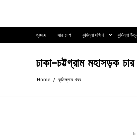
Skip
to
content
প্রচ্ছদ
সারা দেশ
কুমিল্লা দক্ষিণ
কুমিল্লা উত
ঢাকা-চট্টগ্রাম মহাসড়ক চা
Home
কুমিল্লার খবর
In