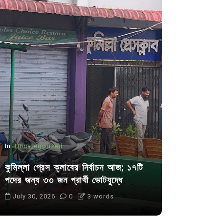
In
Uncategorized
In
Uncategor
কুমিল্লা প্রেস ক্লাবের নির্বাচন আজ; ১৭টি
আদর্শ সমাজ ব
পদের জন্য ৩৩ জন প্রার্থী ভোটযুদ্ধে
ছাত্রসমাজ- 
July 30, 2026
0
3 words
August 6, 