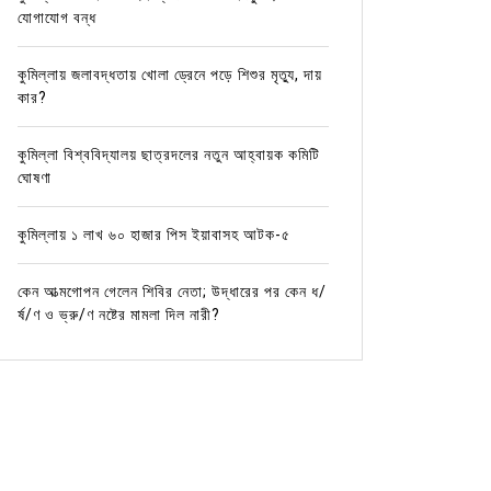
যোগাযোগ বন্ধ
কুমিল্লায় জলাবদ্ধতায় খোলা ড্রেনে পড়ে শিশুর মৃত্যু, দায়
কার?
কুমিল্লা বিশ্ববিদ্যালয় ছাত্রদলের নতুন আহ্বায়ক কমিটি
ঘোষণা
কুমিল্লায় ১ লাখ ৬০ হাজার পিস ইয়াবাসহ আটক-৫
কেন আত্মগোপন গেলেন শিবির নেতা; উদ্ধারের পর কেন ধ/
র্ষ/ণ ও ভ্রু/ণ নষ্টের মামলা দিল নারী?