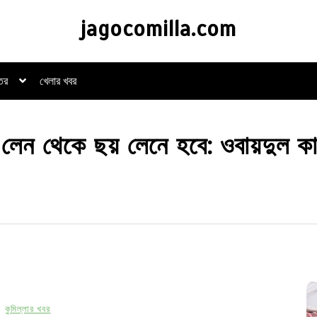
jagocomilla.com
্তর
খেলার খবর
র লেন থেকে ছয় লেনে হবে: ওবায়দুল ক
কুমিল্লার খবর