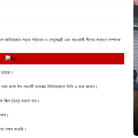
বলে জানিয়েছেন সড়ক পরিবহন ও সেতুমন্ত্রী এবং আওয়ামী লীগের সাধারণ সম্পাদক
া হয়েছে।
ভা কক্ষে ঈদ পরবর্তী শুভেচ্ছা বিনিময়কালে তিনি এ কথা জানান।
In
Uncategorized
কে সিক্স (ছয়) করতে হবে।
জ; ১৭টি
আদর্শ সমাজ বিনির্মাণে সহায়ক ভুমিকা রাখে
ে
ছাত্রসমাজ- প্রেসক্লাব সভাপতি
ছিলাম।
August 6, 2026
0
তা লক্ষ্য করেছি।