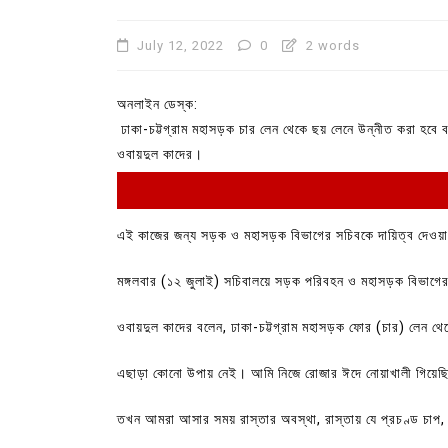
July 12, 2022
0
2 words
অনলাইন ডেস্ক:
ঢাকা-চট্টগ্রাম মহাসড়ক চার লেন থেকে ছয় লেনে উন্নীত করা হবে 
ওবায়দুল কাদের।
এই কাজের জন্য সড়ক ও মহাসড়ক বিভাগের সচিবকে দায়িত্ব দেওয়
মঙ্গলবার (১২ জুলাই) সচিবালয়ে সড়ক পরিবহন ও মহাসড়ক বিভাগের স
In
Uncategorized
ওবায়দুল কাদের বলেন, ঢাকা-চট্টগ্রাম মহাসড়ক ফোর (চার) লেন থে
কুমিল্লা প্রেস ক্লাবের নির্বাচন আ
পদের জন্য ৩৩ জন প্রার্থী ভোটযুদ্ধ
এছাড়া কোনো উপায় নেই। আমি নিজে রোজার ঈদে নোয়াখালী গিয়ে
July 30, 2026
0
3 words
তখন আমরা আসার সময় রাস্তার অবস্থা, রাস্তায় যে প্রচণ্ড চাপ, 