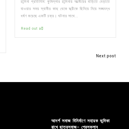
চান্দিনা প্রতিনিধি: কুমিল্লার চান্দিনায় আত্মীয়ের বাড়িতে বেড়াতে
যাওয়ার সময় স্বামীর কাছ থেকে স্ত্রীকে ছিনিয়ে নিয়ে সঙ্ঘবদ্ধ
ধর্ষণ করেছে একটি চক্র। ঘটনার সাথে...
Read out all
Next post
আদর্শ সমাজ বিনির্মাণে সহায়ক ভুমিকা
রাখে ছাত্রসমাজ- প্রেসক্লাব