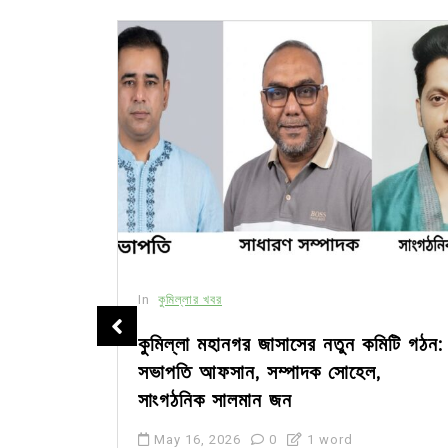
In
কুমিল্লার খবর
সীর মধ্যে
কুমিল্লা মহানগর জাসাসের নতুন কমিটি গঠন:
সভাপতি আফসান, সম্পাদক সোহেল,
সাংগঠনিক সালমান জন
May 16, 2026
0
1 word