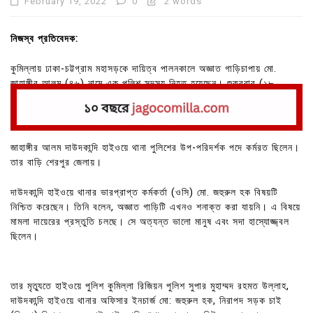
February 19, 2022
0
2 words
নিজস্ব প্রতিবেদক:
কুমিল্লায় ঢাকা-চট্টগ্রাম মহাসড়কে দায়িত্ব পালনকালে অজ্ঞাত গাড়িচাপায় মো.
জাহাঙ্গীর আলম (৪৬) নামে এক পুলিশ সদস্য নিহত হয়েছেন। শুক্রবার (১৮
ফেব্রুয়ারি) রাত ১টার দিকে দাউদকান্দি ফায়ার সার্ভিসের সামনে এ ঘটনা ঘটে।
জাহাঙ্গীর আলম দাউদকান্দি হাইওয়ে থানা পুলিশের উপ-পরিদর্শক পদে কর্মরত ছিলেন।
তার বাড়ি শেরপুর জেলায়।
দাউদকান্দি হাইওয়ে থানার ভারপ্রাপ্ত কর্মকর্তা (ওসি) মো. জহুরুল হক বিষয়টি
নিশ্চিত করেছেন। তিনি বলেন, অজ্ঞাত গাড়িটি এখনও শনাক্ত করা যায়নি। এ বিষয়ে
মামলা দায়েরের প্রস্তুতি চলছে। সে অত্যন্ত ভালো মানুষ এবং সদা হাস্যোজ্জ্বল
ছিলেন।
তার মৃত্যুতে হাইওয়ে পুলিশ কুমিল্লা রিজিয়ন পুলিশ সুপার মুহাম্মদ রহমত উল্লাহ,
দাউদকান্দি হাইওয়ে থানার অফিসার ইনচার্জ মো: জহুরুল হক, নিরাপদ সড়ক চাই