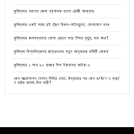
কুমিল্লার নবাগত জেলা প্রশাসক হলেন রোজী আক্তার
কুমিল্লায় একই সময় দুই ট্রেন বিকল-লাইনচ্যুত; যোগাযোগ বন্ধ
কুমিল্লায় জলাবদ্ধতায় খোলা ড্রেনে পড়ে শিশুর মৃত্যু, দায় কার?
কুমিল্লা বিশ্ববিদ্যালয় ছাত্রদলের নতুন আহ্বায়ক কমিটি ঘোষণা
কুমিল্লায় ১ লাখ ৬০ হাজার পিস ইয়াবাসহ আটক-৫
কেন আত্মগোপন গেলেন শিবির নেতা; উদ্ধারের পর কেন ধ/র্ষ/ণ ও ভ্রু/
ণ নষ্টের মামলা দিল নারী?