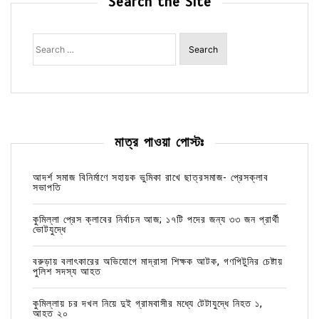
Search the Site
Search
for:
মাত্র পাওয়া পোস্টঃ
আদর্শ সমাজ বিনির্মাণে সহায়ক ভুমিকা রাখে ছাত্রসমাজ- প্রেসক্লাব
সভাপতি
কুমিল্লা প্রেস ক্লাবের নির্বাচন আজ; ১৭টি পদের জন্য ৩৩ জন প্রার্থী
ভোটযুদ্ধে
বরুড়ায় বলাৎকারের অভিযোগে মাদ্রাসা শিক্ষক আটক, গণপিটুনির চেষ্টায়
পুলিশ সদস্য আহত
কুমিল্লায় চর দখল নিয়ে দুই গ্রামবাসীর মধ্যে টেটাযুদ্ধে নিহত ১,
আহত ২০