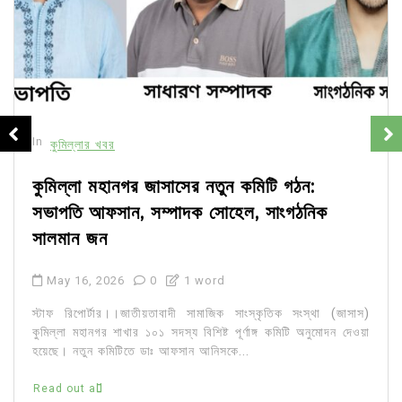
In
কুমিল্লার খবর
কুমিল্লা মহানগর জাসাসের নতুন কমিটি গঠন:
সভাপতি আফসান, সম্পাদক সোহেল, সাংগঠনিক
সালমান জন
May 16, 2026
0
1 word
স্টাফ রিপোর্টার।।জাতীয়তাবাদী সামাজিক সাংস্কৃতিক সংস্থা (জাসাস)
কুমিল্লা মহানগর শাখার ১০১ সদস্য বিশিষ্ট পূর্ণাঙ্গ কমিটি অনুমোদন দেওয়া
হয়েছে। নতুন কমিটিতে ডাঃ আফসান আনিসকে...
Read out all