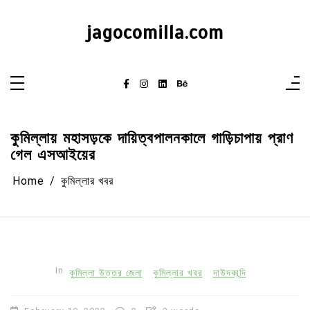
Skip
to
content
jagocomilla.com
কুমিল্লায় মহাসড়কে দায়িত্বপালনকালে গাড়িচাপায় প্রাণ
গেল এসআইয়ের
Home
কুমিল্লার খবর
In
কুমিল্লা উত্তর জেলা
কুমিল্লার খবর
দাউদকান্দি