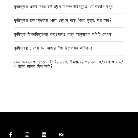
কুমিল্লায় একই সময় দুই ট্রেন বিকল-লাইনচ্যুত; যোগাযোগ বন্ধ
কুমিল্লায় জলাবদ্ধতায় খোলা ড্রেনে পড়ে শিশুর মৃত্যু, দায় কার?
কুমিল্লা বিশ্ববিদ্যালয় ছাত্রদলের নতুন আহ্বায়ক কমিটি ঘোষণা
কুমিল্লায় ১ লাখ ৬০ হাজার পিস ইয়াবাসহ আটক-৫
কেন আত্মগোপন গেলেন শিবির নেতা; উদ্ধারের পর কেন ধ/র্ষ/ণ ও ভ্রু/
ণ নষ্টের মামলা দিল নারী?