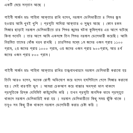
একটি মেয়ে সন্তান আছে ।
গাইনী সার্জন ডাঃ শাহিদা আক্তার রাখি বলেন, নরমাল ডেলিভারীতে ৪ শিশুর জন্ম
হওয়ায় আমি খুবই খুশি । প্রসূতি সাদিয়া আক্তার ও সুস্থ্য আছে । কোন রকম
সিজার ছাড়াই নরমাল ডেলিভারীতে চার শিশুর জন্মের ঘটনা কুমিল্লায় এর আগে ঘটেছে
কিনা শুনেনি । তার আগে আমি একসঙ্গে তিন শিশুর নরমাল ডেলেভারী করেছি। আমি
নিয়মিত তাদের খোঁজ খরব রাখছি । চারশিশুর মধ্যে ১ম জনের ওজন প্রায় ১১০০
গ্রাম, ২য় জনের প্রায় ১০০০ গ্রাম, ৩য় জনের ওজন প্রায় ৯০০গ্রাম, আর ৪র্থ
জনের ওজন প্রায় ৮০০ গ্রাম।
গাইনী সার্জন ডাঃ শাহিদা আক্তার রাখির তত্ত্বাবধায়নে নরমাল ডেলিভারী করানো হয়
তিনি আরও বলেন, অনেক রোগী অভিযোগ করে বলেন হসপিটালে গেলে সিজার করানো
হয়। সেই ধারণাটা ভুল । আমরা চেকআপ করে বাচ্চার অবস্থা ভাল থাকলে
প্রসূতিকে রিস্ক বেনিফিট কাউন্সেলিং করি । তখন প্রসূতি মানসিক ভাবে প্রস্তুত
থাকলে নরমাল ডেলিভারিই করা হয় । নরমাল ডেলিভারীতে কিছু সময় ঝুঁকি থাকে ।
তবুও সব কিছু ঠিক থাকলে নরমাল ডেলেভিরী করার চেষ্টা করি ।