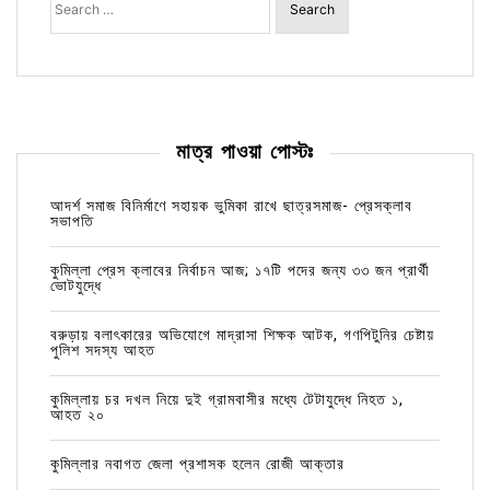
for:
মাত্র পাওয়া পোস্টঃ
আদর্শ সমাজ বিনির্মাণে সহায়ক ভুমিকা রাখে ছাত্রসমাজ- প্রেসক্লাব
সভাপতি
কুমিল্লা প্রেস ক্লাবের নির্বাচন আজ; ১৭টি পদের জন্য ৩৩ জন প্রার্থী
ভোটযুদ্ধে
বরুড়ায় বলাৎকারের অভিযোগে মাদ্রাসা শিক্ষক আটক, গণপিটুনির চেষ্টায়
পুলিশ সদস্য আহত
কুমিল্লায় চর দখল নিয়ে দুই গ্রামবাসীর মধ্যে টেটাযুদ্ধে নিহত ১,
আহত ২০
কুমিল্লার নবাগত জেলা প্রশাসক হলেন রোজী আক্তার