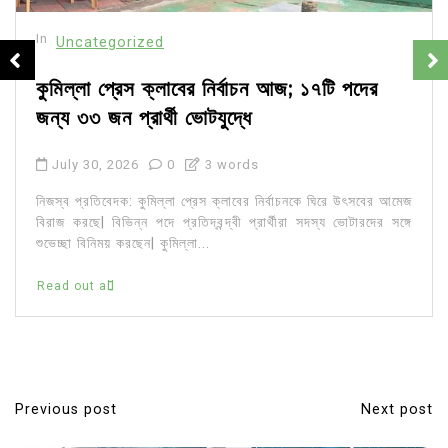
In
Uncategorized
কুমিল্লা প্রেস ক্লাবের নির্বাচন আজ; ১৭টি পদের
জন্য ৩৩ জন প্রার্থী ভোটযুদ্ধে
July 30, 2026
0
3 words
নিজস্ব প্রতিবেদক: কুমিল্লা প্রেস ক্লাবের নির্বাচনকে ঘিরে উৎসবের আমেজ
বিরাজ করছে| বিভিন্ন পদে প্রতিদ্বন্দ্বী প্রার্থীরা সদস্য ভোটারদের সঙ্গে
শুভেচ্ছা বিনিময় করছেন| কুমিল্লা...
Read out all
Previous post
Next post
P