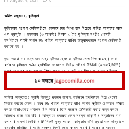
August 4, 2021
0
অমিত মজুমদার, কুমিল্লা
কুমিল্লায় নরমাল ডেলিভারীতে একসঙ্গে চার শিশুর জন্ম দিয়েছে সাদিয়া আক্তার নামে
এক প্রসূতি । মঙ্গলবার (৩ আগস্ট) বিকাল ৩ টায় কুমিল্লা নগরীর গোমতী
হসপিটালে গাইনী সার্জন ডাঃ শাহিদা আক্তার রাখির তত্ত্বাবধায়নে নরমাল ডেলিভারী
করানো হয় ।
জন্ম নেওয়া চার সন্তানের মধ্যে দুইজন ছেলে ও দুইজন মেয়ে শিশু রয়েছে। তারা
বর্তমানে কুমিল্লা মর্ডান হসপিটাল নবজাতক নিবিড় পরিচর্যা ইউনিট (এনআইসিইউ)
সুস্থ আছেন। তবে এখনও বিপদ মুক্ত নয় । এই চার শিশুর মা হলেন কুমিল্লা
সদর দক্ষিণের সুয়াগাজী লালবাগ এলাকার জিল্লুর রহমানের স্ত্রী সাদিয়া আক্তার।
সাদিয়া আক্তারের স্বামী জিল্লুর রহমান জানান, বর্তমানে হসপিটালে নিয়ে গেলেই
সিজার করিয়ে ফেলে । তবে ডাঃ শাহিদা আক্তার রাখি আমার স্ত্রীকে চেকআপ করিয়ে
বলছে বাচ্চাগুলোর পজিশন ঠিক আছে। তিনি নরমাল ডেলিভারী করার জন্য বললে
আমরাও রাজি হয়ে যাই । আল্লাহর রহমতে কোন সমস্যা ছাড়াই ৪ সন্তানের বাবা
হলাম । এনআইসিইউ ৪ টি শিশুই সুস্থ আছে। ডাক্তার রাখি ম্যাডামকে আন্তরিক
ধন্যবাদ জানাচ্ছি । আমি সকলের নিকট দোয়া কামনা করছি। আমার ৪ বছরের