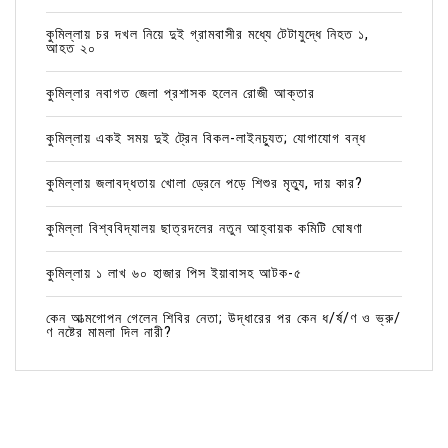
কুমিল্লায় চর দখল নিয়ে দুই গ্রামবাসীর মধ্যে টেটাযুদ্ধে নিহত ১,
আহত ২০
কুমিল্লার নবাগত জেলা প্রশাসক হলেন রোজী আক্তার
কুমিল্লায় একই সময় দুই ট্রেন বিকল-লাইনচ্যুত; যোগাযোগ বন্ধ
কুমিল্লায় জলাবদ্ধতায় খোলা ড্রেনে পড়ে শিশুর মৃত্যু, দায় কার?
কুমিল্লা বিশ্ববিদ্যালয় ছাত্রদলের নতুন আহ্বায়ক কমিটি ঘোষণা
কুমিল্লায় ১ লাখ ৬০ হাজার পিস ইয়াবাসহ আটক-৫
কেন আত্মগোপন গেলেন শিবির নেতা; উদ্ধারের পর কেন ধ/র্ষ/ণ ও ভ্রু/
ণ নষ্টের মামলা দিল নারী?