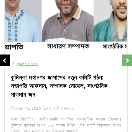
In
কুমিল্লার খবর
কুমিল্লা মহানগর জাসাসের নতুন কমিটি গঠন:
সভাপতি আফসান, সম্পাদক সোহেল, সাংগঠনিক
সালমান জন
May 16, 2026
0
1 word
স্টাফ রিপোর্টার।।জাতীয়তাবাদী সামাজিক সাংস্কৃতিক সংস্থা (জাসাস)
কুমিল্লা মহানগর শাখার ১০১ সদস্য বিশিষ্ট পূর্ণাঙ্গ কমিটি অনুমোদন দেওয়া
হয়েছে। নতুন কমিটিতে ডাঃ আফসান আনিসকে...