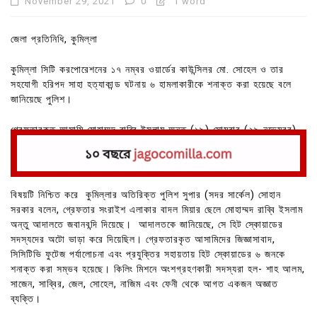
November 29, 2021
0
1 word
জেলা প্রতিনিধি, কুমিল্লা
কুমিল্লা সিটি করপোরেশনের ১৭ নম্বর ওয়ার্ডের কাউন্সিলর মো. সোহেল ও তার
সহযোগী হরিপদ সাহা হত্যাকান্ড ঘটনায় ৬ হামলাকারীকে শনাক্ত করা হয়েছে বলে
জানিয়েছে পুলিশ।
গ্রেফতারকৃত আসামি মােহাম্মদ রাব্বি ইসলাম অন্তু (১৯) সোমবার (২৯ নভেম্বর)
আদালতে ১৬৪ ধারায় জবানবন্দি প্রদান করে।
বিষয়টি নিশ্চিত করে কুমিল্লার অতিরিক্ত পুলিশ সুপার (সদর সার্কেল) সােহান
সরকার বলেন, গ্রেফতার সংরাইশ এলাকার বাদল মিয়ার ছেলে মোহাম্মদ রাব্বি ইসলাম
অন্তু আদালতে জবানবন্দি দিয়েছে। আদালতকে জানিয়েছে, সে হিট স্কোয়াডের
সদস্যদের অটো ভাড়া করে দিয়েছিল। গ্রেফতারকৃত আসামিদের জিজ্ঞাসাবাদ,
সিসিটিভি ফুটেজ পর্যালােচনা এবং প্রযুক্তির সহায়তায় হিট স্কোয়াডের ৬ জনকে
শনাক্ত করা সম্ভব হয়েছে। কিলিং মিশনে অংশগ্রহণকারী সদস্যরা হল- শাহ আলম,
সাজেন, সাব্বির, জেল, সােহেল, নাজিম এবং ফেনী থেকে আগত একজন অজ্ঞাত
ব্যক্তি।