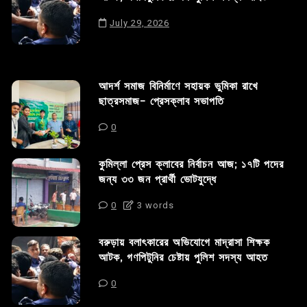
July 29, 2026
আদর্শ সমাজ বিনির্মাণে সহায়ক ভুমিকা রাখে
ছাত্রসমাজ- প্রেসক্লাব সভাপতি
0
কুমিল্লা প্রেস ক্লাবের নির্বাচন আজ; ১৭টি পদের
জন্য ৩৩ জন প্রার্থী ভোটযুদ্ধে
0
3 words
বরুড়ায় বলাৎকারের অভিযোগে মাদ্রাসা শিক্ষক
আটক, গণপিটুনির চেষ্টায় পুলিশ সদস্য আহত
0