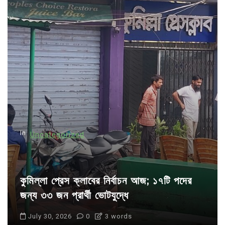
v
i
g
a
t
i
o
n
In
Uncategorized
কুমিল্লা প্রেস ক্লাবের নির্বাচন আজ; ১৭টি পদের
জন্য ৩৩ জন প্রার্থী ভোটযুদ্ধে
July 30, 2026
0
3 words