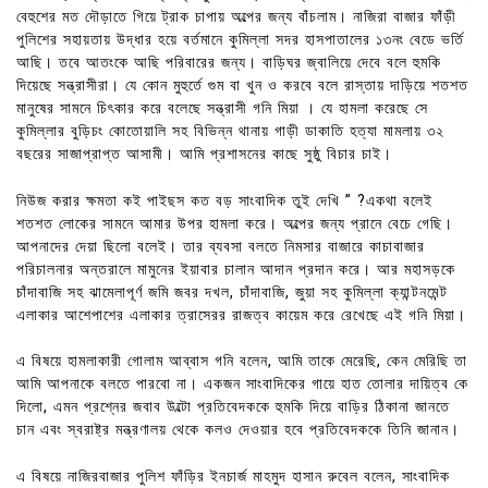
বেহুশের মত দৌড়াতে গিয়ে ট্রাক চাপায় অল্পের জন্য বাঁচলাম। নাজিরা বাজার ফাঁড়ী
পুলিশের সহায়তায় উদ্ধার হয়ে বর্তমানে কুমিল্লা সদর হাসপাতালের ১৩নং বেডে ভর্তি
আছি। তবে আতংকে আছি পরিবারের জন্য। বাড়িঘর জ্বালিয়ে দেবে বলে হুমকি
দিয়েছে সন্ত্রাসীরা। যে কোন মুহুর্তে গুম বা খুন ও করবে বলে রাস্তায় দাড়িয়ে শতশত
মানুষের সামনে চিৎকার করে বলেছে সন্ত্রাসী গনি মিয়া । যে হামলা করেছে সে
কুমিল্লার বুড়িচং কোতোয়ালি সহ বিভিন্ন থানায় গাড়ী ডাকাতি হত্যা মামলায় ৩২
বছরের সাজাপ্রাপ্ত আসামী। আমি প্রশাসনের কাছে সুষ্ঠু বিচার চাই।
নিউজ করার ক্ষমতা কই পাইছস কত বড় সাংবাদিক তুই দেখি ” ?একথা বলেই
শতশত লোকের সামনে আমার উপর হামলা করে। অল্পের জন্য প্রানে বেচে গেছি।
আপনাদের দেয়া ছিলো বলেই। তার ব্যবসা বলতে নিমসার বাজারে কাচাবাজার
পরিচালনার অন্তরালে মামুনের ইয়াবার চালান আদান প্রদান করে। আর মহাসড়কে
চাঁদাবাজি সহ ঝামেলাপূর্ণ জমি জবর দখল, চাঁদাবাজি, জুয়া সহ কুমিল্লা ক্যান্টনমেন্ট
এলাকার আশেপাশের এলাকার ত্রাসেরর রাজত্ব কায়েম করে রেখেছে এই গনি মিয়া।
এ বিষয়ে হামলাকারী গোলাম আব্বাস গনি বলেন, আমি তাকে মেরেছি, কেন মেরিছি তা
আমি আপনাকে বলতে পারবো না। একজন সাংবাদিকের গায়ে হাত তোলার দায়িত্ব কে
দিলো, এমন প্রশ্নের জবাব উল্টো প্রতিবেদককে হুমকি দিয়ে বাড়ির ঠিকানা জানতে
চান এবং স্বরাষ্ট্র মন্ত্রণালয় থেকে কলও দেওয়ার হবে প্রতিবেদককে তিনি জানান।
এ বিষয়ে নাজিরবাজার পুলিশ ফাঁড়ির ইনচার্জ মাহমুদ হাসান রুবেল বলেন, সাংবাদিক