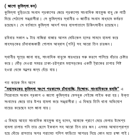
( জাগো কুমিল্লা.কম)
কুমিল্লা বুড়িচংয়ে সংবাদ প্রকাশের জেরে প্রকাশ্যে সাংবাদিক মাহফুজ বাবু কে লাঠি
দিয়ে পেঠালো সন্ত্রাসীরা। সে কুমিল্লার স্থানীয় ও জাতীয় সংবাদ মাধ্যমে কর্মরত
রয়েছেন। সে বর্তমানে কুমিল্লা আদর্শ সদর হাসপাতালে চিকিৎসাধীন রয়েছেন।
রবিবার সকাল ৯ টায় নাজিরা বাজার আলম মেডিকেল হলের সামনে হামলা করে
মাহসড়কের চাঁদাবাজকারী গোলাম আব্বাস (গনি) সহ আরো তিন চারজন।
স্থানীয় সূত্রে জানা যায়, সাংবাদিক বাবুকে মারধরের শুরু করলে পালিয়ে বাঁচার চেষ্টার
করে। দৌঁড় দেওয়া সময়র ঢাকা-চট্টগ্রাম মহাসড়কের একটি ট্রাকের চাপায় পিষ্ট
হওয়া থেকে অল্পের জন্য বেঁচে যায়।
গত কয়েক দিন আগে
‘‘মহাসড়কের কুমিল্লা অংশে প্রকাশ্যে চাঁদাবাজি; বিক্ষোভ; সাংবাদিককে হুমকি’’
এ
শিরোনামে সংবাদ প্রকাশ ও জাগো কুমিল্লার ফেসবুক পেইজে লাইভ করা হয়। উক্ত
সংবাদের জেরে তার উপর হামলা করে সন্ত্রাসীরা। এ বিষয়ে তিনি থানা অভিযোগ
দায়ের করেছেন বলে জানা যায়।
এ বিষয়ে আহত সাংবাদিক মাহফুজ বাবু বলেন, আমাকে প্রাণে মেরে ফেলার উদ্দেশ্য
হামলা চালায় গনি তার ছেলে ইকবাল সহ আরো তিন চার জন। এসময় আঘাতপ্রাপ্ত
হয়ে দৌড়ে রাস্তার অপর প্রান্তে পুলিশ ফাড়িতে আশ্রয় নিয়ে কোন মতে রক্ষা পাই।