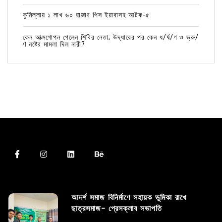
কুমিল্লায় ১ লাখ ৬০ হাজার পিস ইয়াবাসহ আটক-৫
কেন আত্মগোপন গেলেন শিবির নেতা; উদ্ধারের পর কেন ধ/র্ষ/ণ ও ভ্রু/
ণ নষ্টের মামলা দিল নারী?
আদর্শ সমাজ বিনির্মাণে সহায়ক ভুমিকা রাখে
ছাত্রসমাজ- প্রেসক্লাব সভাপতি