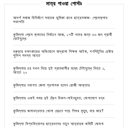
মাত্র পাওয়া পোস্টঃ
আদর্শ সমাজ বিনির্মাণে সহায়ক ভুমিকা রাখে ছাত্রসমাজ- প্রেসক্লাব
সভাপতি
কুমিল্লা প্রেস ক্লাবের নির্বাচন আজ; ১৭টি পদের জন্য ৩৩ জন প্রার্থী
ভোটযুদ্ধে
বরুড়ায় বলাৎকারের অভিযোগে মাদ্রাসা শিক্ষক আটক, গণপিটুনির চেষ্টায়
পুলিশ সদস্য আহত
কুমিল্লায় চর দখল নিয়ে দুই গ্রামবাসীর মধ্যে টেটাযুদ্ধে নিহত ১,
আহত ২০
কুমিল্লার নবাগত জেলা প্রশাসক হলেন রোজী আক্তার
কুমিল্লায় একই সময় দুই ট্রেন বিকল-লাইনচ্যুত; যোগাযোগ বন্ধ
কুমিল্লায় জলাবদ্ধতায় খোলা ড্রেনে পড়ে শিশুর মৃত্যু, দায় কার?
কুমিল্লা বিশ্ববিদ্যালয় ছাত্রদলের নতুন আহ্বায়ক কমিটি ঘোষণা