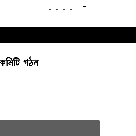
 কমিটি গঠন