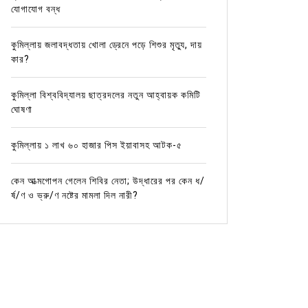
যোগাযোগ বন্ধ
কুমিল্লায় জলাবদ্ধতায় খোলা ড্রেনে পড়ে শিশুর মৃত্যু, দায়
কার?
কুমিল্লা বিশ্ববিদ্যালয় ছাত্রদলের নতুন আহ্বায়ক কমিটি
ঘোষণা
কুমিল্লায় ১ লাখ ৬০ হাজার পিস ইয়াবাসহ আটক-৫
কেন আত্মগোপন গেলেন শিবির নেতা; উদ্ধারের পর কেন ধ/
র্ষ/ণ ও ভ্রু/ণ নষ্টের মামলা দিল নারী?