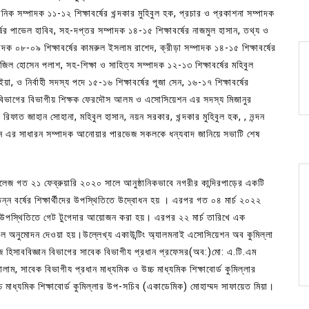
িক সম্পাদক ১১-১২ শিক্ষাবর্ষের খন্দকার মুহিবুল হক, প্রচার ও প্রকাশনা সম্পাদক
্ষের পাভেল হাবিব, সহ-দপ্তর সম্পাদক ১৪-১৫ শিক্ষাবর্ষের নাজমুল হাসান, তথ্য ও
্পাদক ০৮-০৯ শিক্ষাবর্ষের কামরুল ইসলাম রাশেদ, ক্রীড়া সম্পাদক ১৪-১৫ শিক্ষাবর্ষের
জিল হোসেন পলাশ, সহ-শিক্ষা ও সাহিত্য সম্পাদক ১২-১৩ শিক্ষাবর্ষের মহিবুল
া, ও নির্বাহী সদস্য পদে ১৫-১৬ শিক্ষাবর্ষের পূজা সেন, ১৬-১৭ শিক্ষাবর্ষের
 বিভাগের বিভাগীয় শিক্ষক ফেরদৌস আলম ও এসোসিয়েশন এর সদস্য মিজানুর
রিফাত জাহান সোহানা, মহিবুল হাসান, নয়ন সরকার, খন্দকার মুহিবুল হক, , নন্দন
ন এর সাধারন সম্পাদক আনোয়ার পারভেজ সকলকে ধন্যবাদ জানিয়ে সভাটি শেষ
লেজ গত ২১ ফেব্রুয়ারি ২০২০ সালে আনুষ্ঠানিকভাবে নগরীর কান্দিরপাড়ের একটি
ন্ন বর্ষের শিক্ষার্থীদের উপস্থিতিতে উদ্বোধন হয় । এরপর গত ০৪ মার্চ ২০২২
ীদের উপস্থিতিতে গেট টুগেদার আয়োজন করা হয়। এরপর ২২ মার্চ তারিখে এক
কাল অনুমোদন দেওয়া হয়।উল্লেখ্য একাউন্টিং অ্যালমনাই এসোসিয়েশন অব কুমিল্লা
জ হিসাববিজ্ঞান বিভাগের সাবেক বিভাগীয প্রধান প্রফেসর(অব:)মো: এ.টি.এম
ম, সাবেক বিভাগীয প্রধান মাধ্যমিক ও ‍উচ্চ মাধ্যমিক শিক্ষাবোর্ড কুমিল্লার
চ মাধ্যমিক শিক্ষাবোর্ড কুমিল্লার উপ-সচিব (একাডেমিক) মোহাম্মদ সাফায়েত মিয়া।