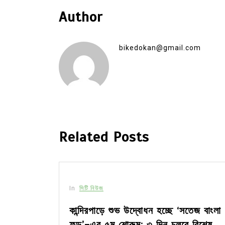
Author
bikedokan@gmail.com
Related Posts
In
সিটি নিউজ
দ্যোগে
কান্দিরপাড়ে শুভ উদ্বোধন হচ্ছে ‘সতেজ বাংলা
ফুড’-এর ৫ম শোরুম: ৩ দিন চলবে বিশেষ