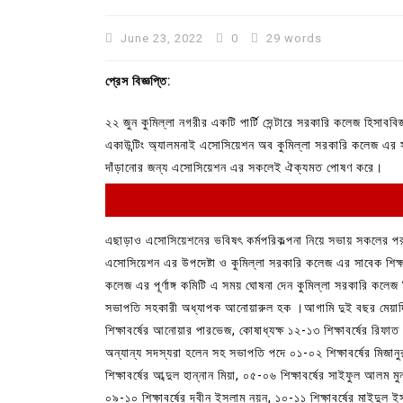
June 23, 2022
0
29 words
প্রেস বিজ্ঞপ্তি:
২২ জুন কুমিল্লা নগরীর একটি পার্টি সেন্টারে সরকারি কলেজ হিসাববিজ্ঞ
একাউন্টিং অ্যালমনাই এসোসিয়েশন অব কুমিল্লা সরকারি কলেজ এর সাধ
দাঁড়ানোর জন্য এসোসিয়েশন এর সকলেই ঐক্যমত পোষণ করে।
এছাড়াও এসোসিয়েশনের ভবিষৎ কর্মপরিকল্পনা নিয়ে সভায় সকলের পরাম
এসোসিয়েশন এর উপদেষ্টা ও কুমিল্লা সরকারি কলেজ এর সাবেক শিক্
In
Uncategorized
কলেজ এর পূর্ণাঙ্গ কমিটি এ সময় ঘোষনা দেন কুমিল্লা সরকারি কলেজ
কুমিল্লা প্রেস ক্লাবের নির্বাচন আ
সভাপতি সহকারী অধ্যাপক আনোয়ারুল হক ।আগামি দুই বছর মেয়াদি 
পদের জন্য ৩৩ জন প্রার্থী ভোটযুদ্ধ
শিক্ষাবর্ষের আনোয়ার পারভেজ, কোষাধ্যক্ষ ১২-১৩ শিক্ষাবর্ষের রিফ
অন্যান্য সদস্যরা হলেন সহ সভাপতি পদে ০১-০২ শিক্ষাবর্ষের মিজা
July 30, 2026
0
3 words
শিক্ষাবর্ষের আব্দুল হান্নান মিয়া, ০৫-০৬ শিক্ষাবর্ষের সাইফুল আলম ম
০৯-১০ শিক্ষাবর্ষের দ্বীন ইসলাম নয়ন, ১০-১১ শিক্ষাবর্ষের মাইদুল