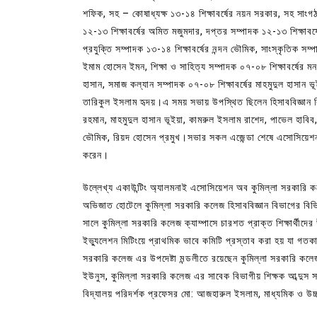
শফিক, সহ – কোষাধ্যক্ষ ১৩-১৪ শিক্ষাবর্ষের নয়ন সরকার, সহ সাংগঠন
১২-১৩ শিক্ষাবর্ষের অমিত মজুমদার, দপ্তর সম্পাদক ১২-১৩ শিক্ষাবর
প্রযুক্তি সম্পাদক ১৩-১৪ শিক্ষাবর্ষের নন্দন ভৌমিক, সাংস্কৃতিক সম
ইমাম হোসেন ইমন, শিক্ষা ও সাহিত্য সম্পাদক ০৭-০৮ শিক্ষাবর্ষের মন
হাসান, সমাজ কল্যান সম্পাদক ০৭-০৮ শিক্ষাবর্ষের মাহমুদুল হাসান ভূইয়
তারিকুল ইসলাম হৃদয়।এ সময় সভায় উপস্থিত ছিলেন হিসাববিজ্ঞান
রহমান, মাহমুদুল হাসান ভূইয়া, কামরুল ইসলাম রাশেদ, পাভেল হাবিব, 
ভৌমিক, রিয়দ হোসেন প্রমুখ।সভার সকল এজেন্ডা শেষে এসোসিয়েশ
করেন।
উল্লেখ্য একাউন্টিং অ্যালমনাই এসোসিয়েশন অব কুমিল্লা সরকারি ক
অভিজাত হোটেলে কুমিল্লা সরকারি কলেজ হিসাববিজ্ঞান বিভাগের বিভি
সালে কুমিল্লা সরকারি কলেজ ক্যাম্পাসে চারশত প্রাক্ত শিক্ষার্থ
ইভ্যুলেশন মিটিংয়ে প্রাথমিক ভাবে কমিটি প্রস্তাব করা হয় যা গত
সরকারি কলেজ এর উপদেষ্টা মন্ডলীতে রয়েছেন কুমিল্লা সরকারি কলে
ইউনুস, কুমিল্লা সরকারি কলেজ এর সাবেক বিভাগীয় শিক্ষক আব্দুস সালা
বিদ্যালয় পরিদর্শক প্রফেসর মো: আজহারুল ইসলাম, মাধ্যমিক ও ‍উচ্