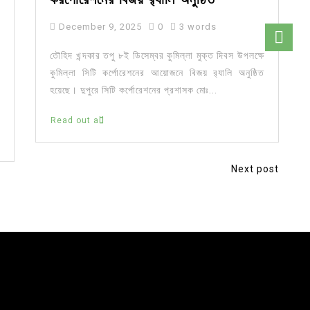
December 9, 2025
0
3 words
তৌহিদ খন্দকার তপু ৮ই ডিসেম্বর কুমিল্লা মুক্ত দিবস উপলক্ষে
কুমিল্লা সিটি কর্পোরেশনের আয়োজনে বিজয় র‍্যালি অনুষ্ঠিত
হয়েছে। দুপুরে সিটি কর্পোরেশনের প্রশাসক মোঃ...
Read out all
Next post