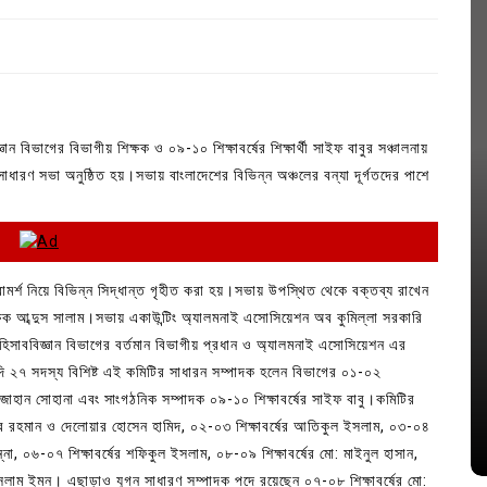
ান বিভাগের বিভাগীয় শিক্ষক ও ০৯-১০ শিক্ষাবর্ষের শিক্ষার্থী সাইফ বাবুর সঞ্চালনায়
ারণ সভা অনুষ্ঠিত হয়।সভায় বাংলাদেশের বিভিন্ন অঞ্চলের বন্যা দূর্গতদের পাশে
র্শ নিয়ে বিভিন্ন সিদ্ধান্ত গৃহীত করা হয়।সভায় উপস্থিত থেকে বক্তব্য রাখেন
ষক আব্দুস সালাম।সভায় একাউন্টিং অ্যালমনাই এসোসিয়েশন অব কুমিল্লা সরকারি
In
Uncategorized
 হিসাববিজ্ঞান বিভাগের বর্তমান বিভাগীয় প্রধান ও অ্যালমনাই এসোসিয়েশন এর
জ; ১৭টি
আদর্শ সমাজ বিনির্মাণে সহায়ক ভুমিকা রাখে
২৭ সদস্য বিশিষ্ট এই কমিটির সাধারন সম্পাদক হলেন বিভাগের ০১-০২
ে
ছাত্রসমাজ- প্রেসক্লাব সভাপতি
াত জাহান সোহানা এবং সাংগঠনিক সম্পাদক ০৯-১০ শিক্ষাবর্ষের সাইফ বাবু।কমিটির
নুর রহমান ও দেলোয়ার হোসেন হামিদ, ০২-০৩ শিক্ষাবর্ষের আতিকুল ইসলাম, ০৩-০৪
August 6, 2026
0
ুন্না, ০৬-০৭ শিক্ষাবর্ষের শফিকুল ইসলাম, ০৮-০৯ শিক্ষাবর্ষের মো: মাইনুল হাসান,
 ইসলাম ইমন। এছাড়াও যুগ্ন সাধারণ সম্পাদক পদে রয়েছেন ০৭-০৮ শিক্ষাবর্ষের মো: