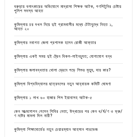
বরুড়ায় বলাৎকারের অভিযোগে মাদ্রাসা শিক্ষক আটক, গণপিটুনির চেষ্টায়
পুলিশ সদস্য আহত
কুমিল্লায় চর দখল নিয়ে দুই গ্রামবাসীর মধ্যে টেটাযুদ্ধে নিহত ১,
আহত ২০
কুমিল্লার নবাগত জেলা প্রশাসক হলেন রোজী আক্তার
কুমিল্লায় একই সময় দুই ট্রেন বিকল-লাইনচ্যুত; যোগাযোগ বন্ধ
কুমিল্লায় জলাবদ্ধতায় খোলা ড্রেনে পড়ে শিশুর মৃত্যু, দায় কার?
কুমিল্লা বিশ্ববিদ্যালয় ছাত্রদলের নতুন আহ্বায়ক কমিটি ঘোষণা
কুমিল্লায় ১ লাখ ৬০ হাজার পিস ইয়াবাসহ আটক-৫
কেন আত্মগোপন গেলেন শিবির নেতা; উদ্ধারের পর কেন ধ/র্ষ/ণ ও ভ্রু/
ণ নষ্টের মামলা দিল নারী?
কুমিল্লা শিক্ষাবোর্ডের নতুন চেয়ারম্যান আহসান পারভেজ