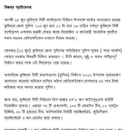
নিজস্ব প্রতিবেদক:
আগমী ১৫ জুন কুমিল্লা সিটি কর্পোরেশন নির্বাচন উপলক্ষে কঠোর অবস্থানে রয়েছে
কুমিল্লা জেলা পুলিশ ।১৩ জুন রাত ১২ টা হতে ১৬ তারিখ পর্যন্ত কুমিল্লা সিটি
কর্পোরেশন এলাকায় জরুরী সেবার কাজে নিয়োজিত ও কার্ডধারী সাংবাদিক ব্যতীত
সকল ধরনের মোটরসাইকেল চলাচল নিষেধ করেছে।
সোমবার (১৩ জুন) কুমিল্লা জেলা পুলিশের অতিরিক্ত পুলিশ সুপার ( সদর সার্কেল)
সোহান সরকার বিষয়টি নিশ্চিত করেছেন । তিনি জানান, সুষ্ঠু ও অবাধ শান্তিপূর্ণ
নির্বাচন করার লক্ষে এই সিদ্ধান্ত নেয়া হয়েছে।
অপরদিকে কুমিল্লা সিটি করপোরেশন (কুসিক) নির্বাচন ২০২২ উপলক্ষে ভ্রাম্যমাণ
আদালতে মাধ্যমে অভিযান চালিয়ে অবৈধ মোটরসাইকেল চালকদের ৩০ লাখ টাকা
জরিমানা করে আদায় করেছে পুলিশ।
জানা যায়, কুমিল্লা সিটি নির্বাচনে তিন হাজার ৬শ ৮ জন আইনশৃঙ্খলা বাহিনী
নিয়োজিত থাকবে। এছাড়া ৭৫ টি চেকপোস্ট, ১০৫ টি মোবাইল টিম, ১২ প্লাটুন
বিজিবি, ৩০ টি র‌্যাবের টিম, অর্ধশতাধিক নির্বাহী ম্যাজিস্ট্রেট, জুডিশিয়াল
ম্যাজিস্ট্রেট ৯ জন ভোটের মাঠে থাকবে।