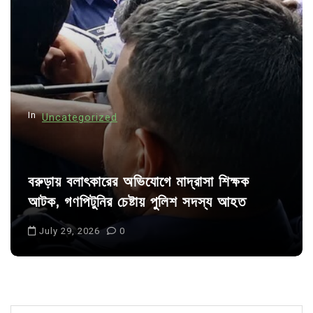
a
t
i
o
n
In
Uncategorized
বরুড়ায় বলাৎকারের অভিযোগে মাদ্রাসা শিক্ষক
আটক, গণপিটুনির চেষ্টায় পুলিশ সদস্য আহত
July 29, 2026
0